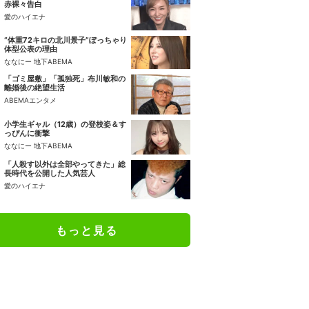
赤裸々告白
愛のハイエナ
“体重72キロの北川景子”ぽっちゃり
体型公表の理由
ななにー 地下ABEMA
「ゴミ屋敷」「孤独死」布川敏和の
離婚後の絶望生活
ABEMAエンタメ
小学生ギャル（12歳）の登校姿＆す
っぴんに衝撃
ななにー 地下ABEMA
「人殺す以外は全部やってきた」総
長時代を公開した人気芸人
愛のハイエナ
もっと見る