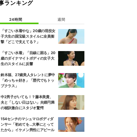
事ランキング
24時間
週間
「すごい水着やな」20歳の現役女
子大生の国宝級スタイルに全員衝
撃「どこで支えてる？」
「すごい水着」「目線に困る」20
歳のダイナマイトボディの女子大
生のスタイルに反響
鈴木福、27歳美人タレントに夢中
「めっちゃ好き」「歴代でもトッ
プクラス」
中2男子がいても！？藤本美貴、
夫と「しない日はない」夫婦円満
の秘訣激白にスタジオ驚愕
154センチのマシュマロボディダ
ンサー「初めてを…大事にとって
たから」イケメン男性にアピール