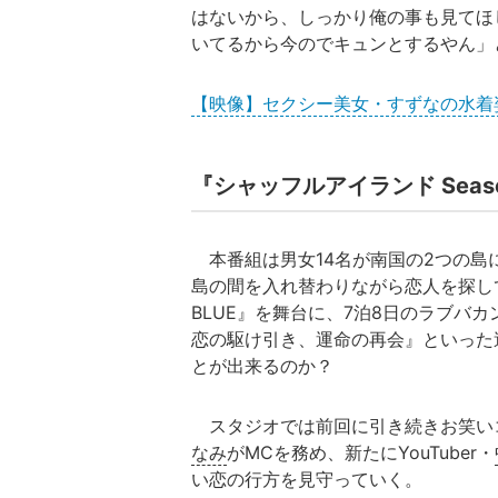
はないから、しっかり俺の事も見てほ
いてるから今のでキュンとするやん」
【映像】セクシー美女・すずなの水着
『シャッフルアイランド Seas
本番組は男女14名が南国の2つの島
島の間を入れ替わりながら恋人を探していく。
BLUE』を舞台に、7泊8日のラブバ
恋の駆け引き、運命の再会』といった
とが出来るのか？
スタジオでは前回に引き続きお笑い
なみ
がMCを務め、新たにYouTuber・
い恋の行方を見守っていく。