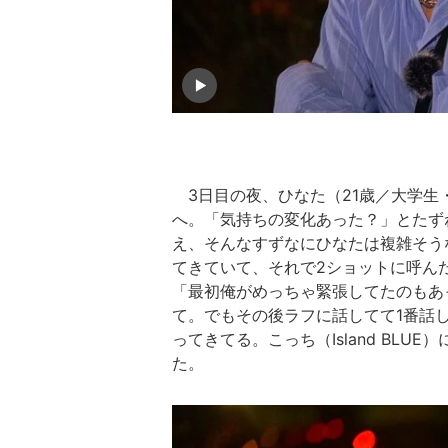
3日目の夜、ひなた（21歳／大学生
へ。「気持ちの変化あった？」とたず
え、そんなすずなにひなたは複雑そう
てきていて、それで2ショットに呼ん
「最初俺がめっちゃ緊張してたのもあ
て。でもその後ラフに話してて1番話
ってきてる。こっち（Island BL
た。