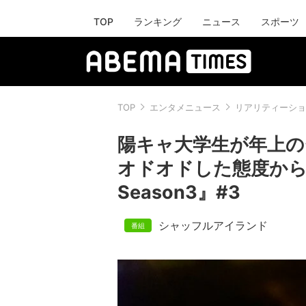
TOP
ランキング
ニュース
スポーツ
TOP
エンタメニュース
リアリティーショ
陽キャ大学生が年上の
オドオドした態度か
Season3』#3
シャッフルアイランド