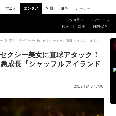
アニメ
エンタメ
将棋
麻雀
ポーカー
エンタメ総合
バラエティ
映画
音楽
HIPHOP
ー
陽キャ大学生が年上のセクシー美女に直球アタック！オドオドした態度から
セクシー美女に直球アタック！
ら急成長『シャッフルアイランド
2022/12/15 17:00