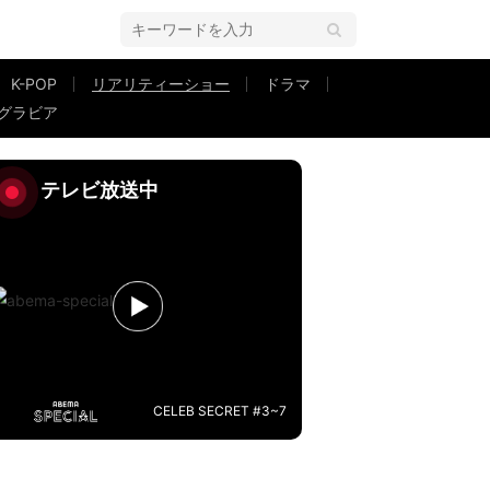
K-POP
リアリティーショー
ドラマ
グラビア
急成長『シャッフルアイランド Season3』#3
テレビ放送中
CELEB SECRET #3~7