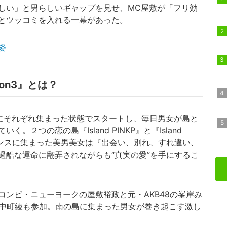
しい」と男らしいギャップを見せ、MC屋敷が「フリ効
とツッコミを入れる一幕があった。
姿
on3』とは？
にそれぞれ集まった状態でスタートし、毎日男女が島と
２つの恋の島『Island PINKP』と『Island
カンスに集まった美男美女は『出会い、別れ、すれ違い、
過酷な運命に翻弄されながらも“真実の愛”を手にするこ
コンビ・
ニューヨーク
の
屋敷裕政
と元・
AKB48
の
峯岸み
中町綾
も参加。南の島に集まった男女が巻き起こす激し