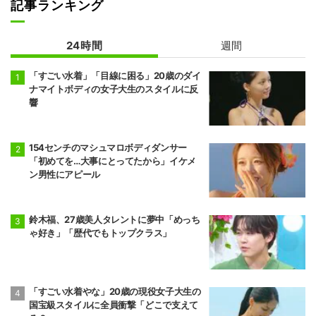
記事ランキング
24時間
週間
「すごい水着」「目線に困る」20歳のダイ
ナマイトボディの女子大生のスタイルに反
響
154センチのマシュマロボディダンサー
「初めてを…大事にとってたから」イケメ
ン男性にアピール
鈴木福、27歳美人タレントに夢中「めっち
ゃ好き」「歴代でもトップクラス」
「すごい水着やな」20歳の現役女子大生の
国宝級スタイルに全員衝撃「どこで支えて