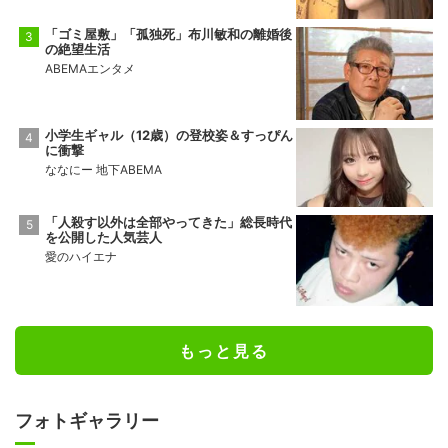
「ゴミ屋敷」「孤独死」布川敏和の離婚後
の絶望生活
ABEMAエンタメ
小学生ギャル（12歳）の登校姿＆すっぴん
に衝撃
ななにー 地下ABEMA
「人殺す以外は全部やってきた」総長時代
を公開した人気芸人
愛のハイエナ
もっと見る
フォトギャラリー