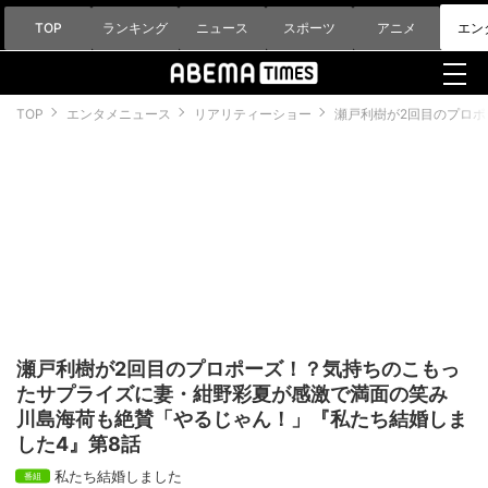
TOP
ランキング
ニュース
スポーツ
アニメ
エン
TOP
エンタメニュース
リアリティーショー
瀬戸利樹が2回目のプロ
瀬戸利樹が2回目のプロポーズ！？気持ちのこもっ
たサプライズに妻・紺野彩夏が感激で満面の笑み
川島海荷も絶賛「やるじゃん！」『私たち結婚しま
した4』第8話
私たち結婚しました