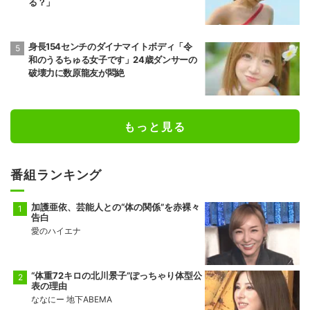
る？」
身長154センチのダイナマイトボディ「令
和のうるちゅる女子です」24歳ダンサーの
破壊力に数原龍友が悶絶
もっと見る
番組ランキング
加護亜依、芸能人との“体の関係”を赤裸々
告白
愛のハイエナ
“体重72キロの北川景子”ぽっちゃり体型公
表の理由
ななにー 地下ABEMA