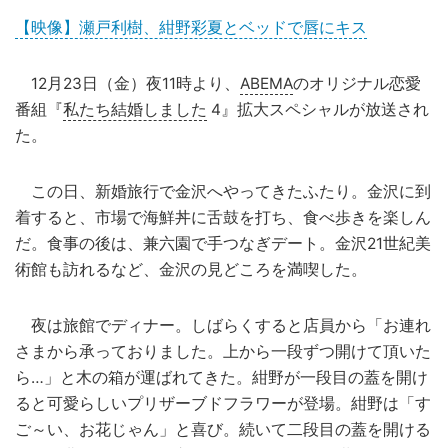
【映像】瀬戸利樹、紺野彩夏とベッドで唇にキス
12月23日（金）夜11時より、
ABEMA
のオリジナル恋愛
番組『
私たち結婚しました
4』拡大スペシャルが放送され
た。
この日、新婚旅行で金沢へやってきたふたり。金沢に到
着すると、市場で海鮮丼に舌鼓を打ち、食べ歩きを楽しん
だ。食事の後は、兼六園で手つなぎデート。金沢21世紀美
術館も訪れるなど、金沢の見どころを満喫した。
夜は旅館でディナー。しばらくすると店員から「お連れ
さまから承っておりました。上から一段ずつ開けて頂いた
ら…」と木の箱が運ばれてきた。紺野が一段目の蓋を開け
ると可愛らしいプリザーブドフラワーが登場。紺野は「す
ご～い、お花じゃん」と喜び。続いて二段目の蓋を開ける