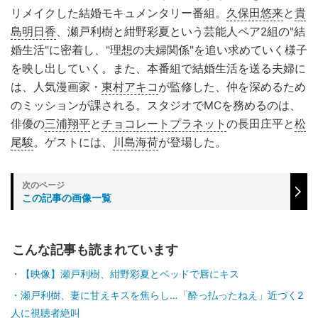
リメイクした結婚モキュメンタリー番組。
久保田悠来
と
貴
島明日香
、瀬戸利樹と紺野彩夏という芸能人ペア2組の"結
婚生活"に密着し、"理想の夫婦関係"を追い求めていく様子
を映し出していく。また、本番組で結婚生活を送る夫婦に
は、人気漫画家・
東村アキコ
が監修した、仲を深めるため
のミッションが課される。スタジオでMCを務めるのは、
俳優の
三浦翔平
と
チョコレートプラネット
の長田庄平と
松
尾駿
。ゲストには、
川島海荷
が登場した。
この記事の画像一覧
こんな記事も読まれています
【映像】瀬戸利樹、紺野彩夏とベッドで唇にキス
瀬戸利樹、妻に甘えキスを焦らし…「酔っ払ったねえ」近づく2
人に視聴者絶叫