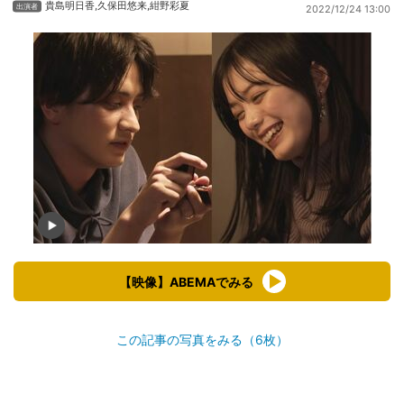
貴島明日香
,
久保田悠来
,
紺野彩夏
2022/12/24 13:00
【映像】ABEMAでみる
この記事の写真をみる（6枚）