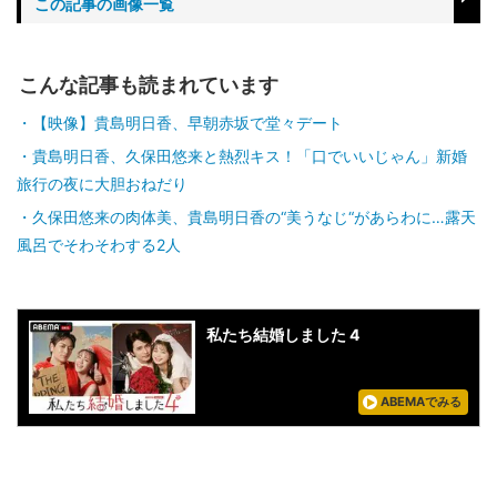
この記事の画像一覧
こんな記事も読まれています
【映像】貴島明日香、早朝赤坂で堂々デート
貴島明日香、久保田悠来と熱烈キス！「口でいいじゃん」新婚
旅行の夜に大胆おねだり
久保田悠来の肉体美、貴島明日香の“美うなじ“があらわに…露天
風呂でそわそわする2人
私たち結婚しました 4
ABEMAでみる