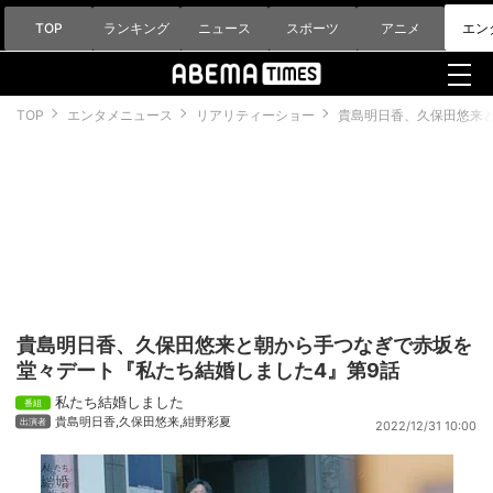
TOP
ランキング
ニュース
スポーツ
アニメ
エン
TOP
エンタメニュース
リアリティーショー
貴島明日香、久保田悠来
貴島明日香、久保田悠来と朝から手つなぎで赤坂を
堂々デート『私たち結婚しました4』第9話
私たち結婚しました
貴島明日香
,
久保田悠来
,
紺野彩夏
2022/12/31 10:00