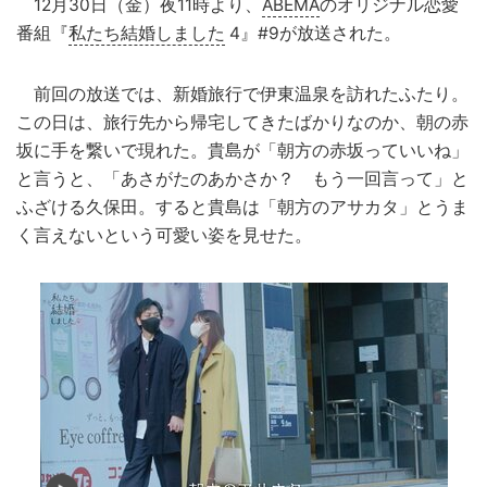
12月30日（金）夜11時より、
ABEMA
のオリジナル恋愛
番組『
私たち結婚しました
4』#9が放送された。
前回の放送では、新婚旅行で伊東温泉を訪れたふたり。
この日は、旅行先から帰宅してきたばかりなのか、朝の赤
坂に手を繋いで現れた。貴島が「朝方の赤坂っていいね」
と言うと、「あさがたのあかさか？ もう一回言って」と
ふざける久保田。すると貴島は「朝方のアサカタ」とうま
く言えないという可愛い姿を見せた。