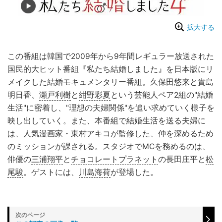
拡大する
この番組は韓国で2009年から9年間レギュラー放送された
国民的大ヒット番組『私たち結婚しました』を日本版にリ
メイクした結婚モキュメンタリー番組。久保田悠来と貴島
明日香、
瀬戸利樹
と
紺野彩夏
という芸能人ペア2組の"結婚
生活"に密着し、"理想の夫婦関係"を追い求めていく様子を
映し出していく。また、本番組で結婚生活を送る夫婦に
は、人気漫画家・
東村アキコ
が監修した、仲を深めるため
のミッションが課される。スタジオでMCを務めるのは、
俳優の
三浦翔平
と
チョコレートプラネット
の長田庄平と
松
尾駿
。ゲストには、
川島海荷
が登場した。