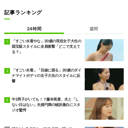
記事ランキング
24時間
週間
「すごい水着やな」20歳の現役女子大生の
国宝級スタイルに全員衝撃「どこで支えて
る？」
「すごい水着」「目線に困る」20歳のダイ
ナマイトボディの女子大生のスタイルに反
響
中2男子がいても！？藤本美貴、夫と「し
ない日はない」夫婦円満の秘訣激白にスタ
ジオ驚愕