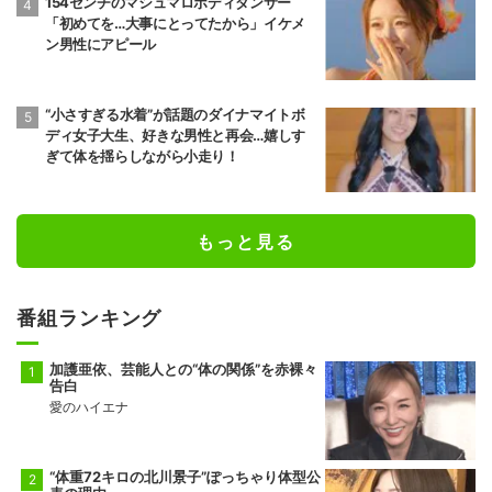
154センチのマシュマロボディダンサー
「初めてを…大事にとってたから」イケメ
ン男性にアピール
“小さすぎる水着”が話題のダイナマイトボ
ディ女子大生、好きな男性と再会…嬉しす
ぎて体を揺らしながら小走り！
もっと見る
番組ランキング
加護亜依、芸能人との“体の関係”を赤裸々
告白
愛のハイエナ
“体重72キロの北川景子”ぽっちゃり体型公