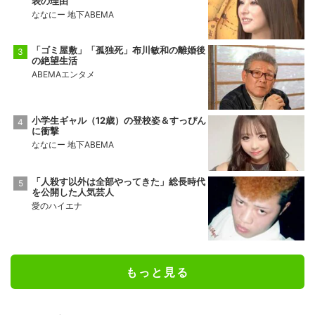
表の理由
ななにー 地下ABEMA
「ゴミ屋敷」「孤独死」布川敏和の離婚後
の絶望生活
ABEMAエンタメ
小学生ギャル（12歳）の登校姿＆すっぴん
に衝撃
ななにー 地下ABEMA
「人殺す以外は全部やってきた」総長時代
を公開した人気芸人
愛のハイエナ
もっと見る