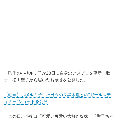
歌手の
小柳ルミ子
が28日に自身の
アメブロ
を更新。歌
手・
松田聖子
から届いたお歳暮を公開した。
【動画】小柳ルミ子、神田うの＆黒木瞳との“ガールズデ
ィナー”ショットを公開
この日、小柳は「可愛い可愛い大好きな妹」「聖子ちゃ