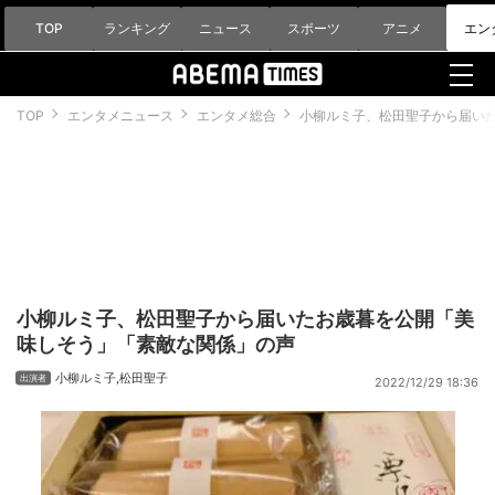
TOP
ランキング
ニュース
スポーツ
アニメ
エン
TOP
エンタメニュース
エンタメ総合
小柳ルミ子、松田聖子から届い
小柳ルミ子、松田聖子から届いたお歳暮を公開「美
味しそう」「素敵な関係」の声
小柳ルミ子
,
松田聖子
2022/12/29 18:36