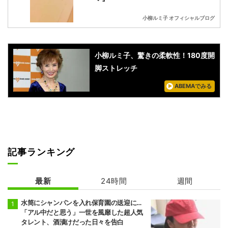
小柳ルミ子 オフィシャルブログ
小柳ルミ子、驚きの柔軟性！180度開
脚ストレッチ
ABEMAでみる
記事ランキング
最新
24時間
週間
水筒にシャンパンを入れ保育園の送迎に…
「アル中だと思う」一世を風靡した超人気
タレント、酒漬けだった日々を告白