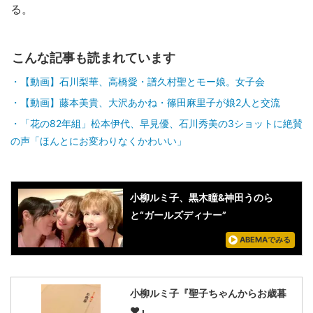
る。
こんな記事も読まれています
【動画】石川梨華、高橋愛・譜久村聖とモー娘。女子会
【動画】藤本美貴、大沢あかね・篠田麻里子が娘2人と交流
「花の82年組」松本伊代、早見優、石川秀美の3ショットに絶賛
の声「ほんとにお変わりなくかわいい」
小柳ルミ子、黒木瞳&神田うのら
と“ガールズディナー”
ABEMAでみる
小柳ルミ子『聖子ちゃんからお歳暮
❤️』