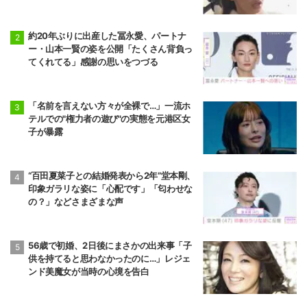
約20年ぶりに出産した冨永愛、パートナ
ー・山本一賢の姿を公開「たくさん背負っ
てくれてる」感謝の思いをつづる
「名前を言えない方々が全裸で…」一流ホ
テルでの"権力者の遊び"の実態を元港区女
子が暴露
“百田夏菜子との結婚発表から2年”堂本剛、
印象ガラリな姿に「心配です」「匂わせな
の？」などさまざまな声
56歳で初婚、2日後にまさかの出来事「子
供を持てると思わなかったのに…」レジェ
ンド美魔女が当時の心境を告白