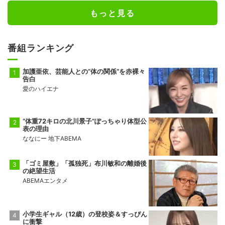
もっと見る
番組ランキング
加護亜依、芸能人との“体の関係”を赤裸々
告白
愛のハイエナ
“体重72キロの北川景子”ぽっちゃり体型公
表の理由
ななにー 地下ABEMA
「ゴミ屋敷」「孤独死」布川敏和の離婚後
の絶望生活
ABEMAエンタメ
小学生ギャル（12歳）の登校姿＆すっぴん
に衝撃