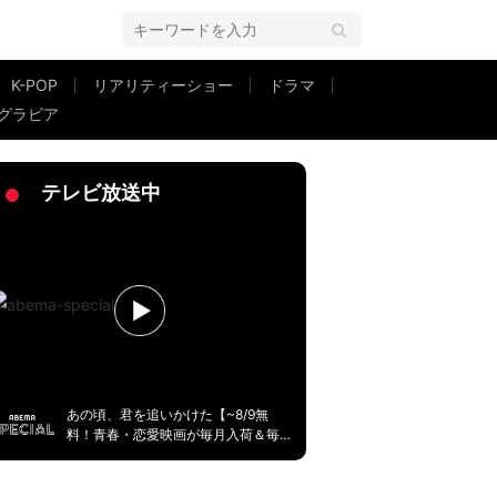
K-POP
リアリティーショー
ドラマ
グラビア
優しい」の声
テレビ放送中
あの頃、君を追いかけた【~8/9無
料！青春・恋愛映画が毎月入荷＆毎
週無料】