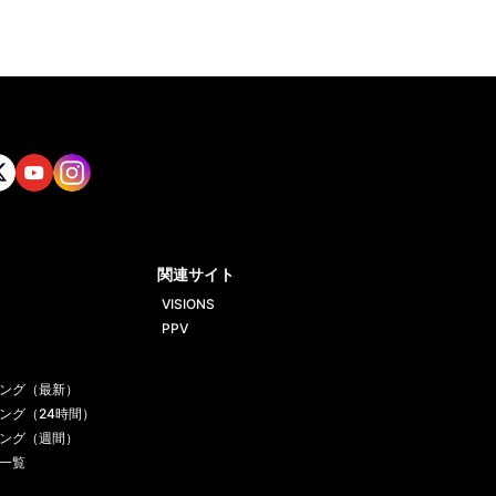
tt
Yout
Insta
ube
gram
関連サイト
VISIONS
PPV
ング（最新）
ング（24時間）
ング（週間）
一覧