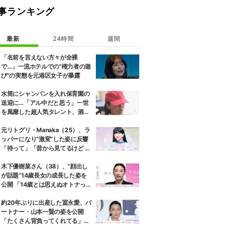
事ランキング
最新
24時間
週間
「名前を言えない方々が全裸
で…」一流ホテルでの"権力者の遊
び"の実態を元港区女子が暴露
水筒にシャンパンを入れ保育園の
送迎に…「アル中だと思う」一世
を風靡した超人気タレント、酒漬
けだった日々を告白
元リトグリ・Manaka（25）、ラ
ッパーになり“激変”した姿に反響
「待って」「昔から見てるけど 最
近ずっと可愛くなってる」
木下優樹菜さん（38）、“顔出し
が話題”14歳長女の成長した姿を
公開 「14歳とは思えぬオトナっぽ
さ」「優樹菜ちゃんにそっくりす
ぎる」など反響
約20年ぶりに出産した冨永愛、パ
ートナー・山本一賢の姿を公開
「たくさん背負ってくれてる」感