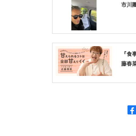
市川
『食
藤春