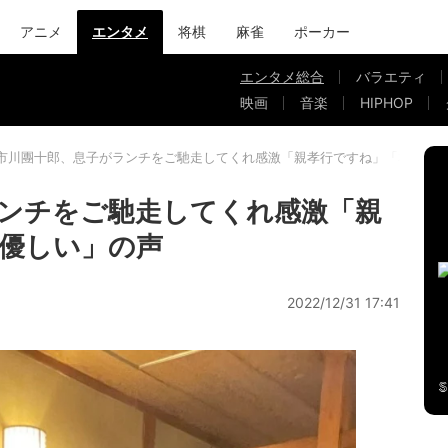
アニメ
エンタメ
将棋
麻雀
ポーカー
エンタメ総合
バラエティ
映画
音楽
HIPHOP
市川團十郎、息子がランチをご馳走してくれ感激「親孝行ですね」「本当に
ンチをご馳走してくれ感激「親
優しい」の声
2022/12/31 17:41