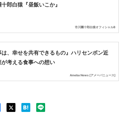
團十郎白猿『昼飯いこか』
市川團十郎白猿オフィシャルB
事は、幸せを共有できるもの』ハリセンボン近
菜が考える食事への想い
Ameba News [アメーバニュース]
Twit
ter