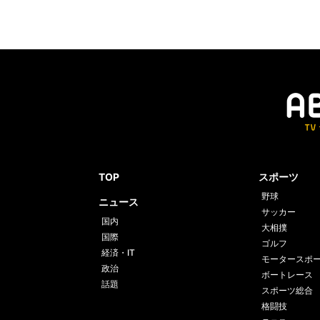
TOP
スポーツ
野球
ニュース
サッカー
国内
大相撲
国際
ゴルフ
経済・IT
モータースポ
政治
ボートレース
話題
スポーツ総合
格闘技