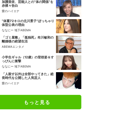
加護亜依、芸能人との“体の関係”を
赤裸々告白
愛のハイエナ
“体重72キロの北川景子”ぽっちゃり
体型公表の理由
ななにー 地下ABEMA
「ゴミ屋敷」「孤独死」布川敏和の
離婚後の絶望生活
ABEMAエンタメ
小学生ギャル（12歳）の登校姿＆す
っぴんに衝撃
ななにー 地下ABEMA
「人殺す以外は全部やってきた」総
長時代を公開した人気芸人
愛のハイエナ
もっと見る