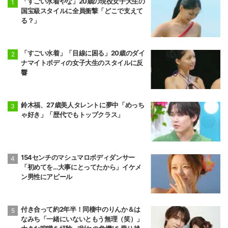
「すごい水着やな」20歳の現役女子大生の
国宝級スタイルに全員衝撃「どこで支えて
る？」
「すごい水着」「目線に困る」20歳のダイ
ナマイトボディの女子大生のスタイルに反
響
鈴木福、27歳美人タレントに夢中「めっち
ゃ好き」「歴代でもトップクラス」
154センチのマシュマロボディダンサー
「初めてを…大事にとってたから」イケメ
ン男性にアピール
付き合って約2年半！同棲中のりんか＆は
なみち「一緒にいないともう無理（笑）」