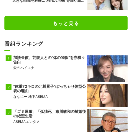
大きな喧嘩を経験…“別れの危機”を乗り越え
た恋人としての現在地
もっと見る
番組ランキング
加護亜依、芸能人との“体の関係”を赤裸々
告白
愛のハイエナ
“体重72キロの北川景子”ぽっちゃり体型公
表の理由
ななにー 地下ABEMA
「ゴミ屋敷」「孤独死」布川敏和の離婚後
の絶望生活
ABEMAエンタメ