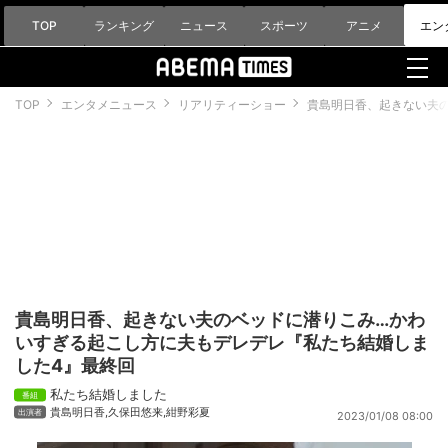
TOP
ランキング
ニュース
スポーツ
アニメ
エン
TOP
エンタメニュース
リアリティーショー
貴島明日香、起きない夫
貴島明日香、起きない夫のベッドに潜りこみ…かわ
いすぎる起こし方に夫もデレデレ『私たち結婚しま
した4』最終回
私たち結婚しました
貴島明日香
,
久保田悠来
,
紺野彩夏
2023/01/08 08:00