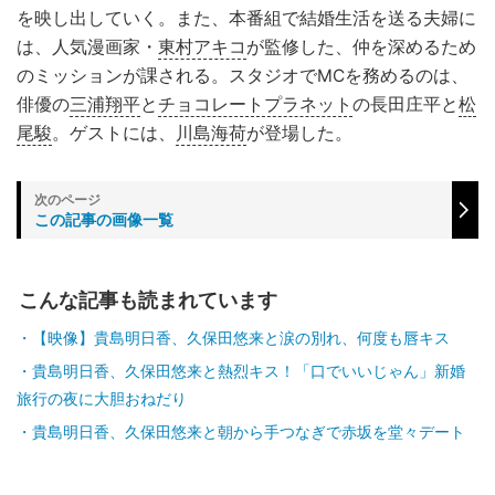
を映し出していく。また、本番組で結婚生活を送る夫婦に
は、人気漫画家・
東村アキコ
が監修した、仲を深めるため
のミッションが課される。スタジオでMCを務めるのは、
俳優の
三浦翔平
と
チョコレートプラネット
の長田庄平と
松
尾駿
。ゲストには、
川島海荷
が登場した。
この記事の画像一覧
こんな記事も読まれています
【映像】貴島明日香、久保田悠来と涙の別れ、何度も唇キス
貴島明日香、久保田悠来と熱烈キス！「口でいいじゃん」新婚
旅行の夜に大胆おねだり
貴島明日香、久保田悠来と朝から手つなぎで赤坂を堂々デート