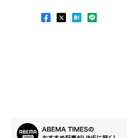
Twit
ter