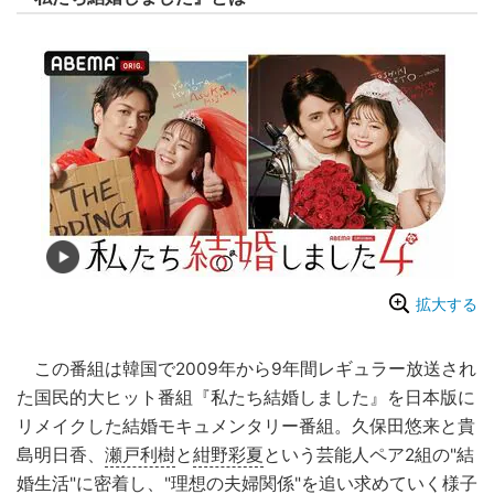
拡大する
この番組は韓国で2009年から9年間レギュラー放送され
た国民的大ヒット番組『私たち結婚しました』を日本版に
リメイクした結婚モキュメンタリー番組。久保田悠来と貴
島明日香、
瀬戸利樹
と
紺野彩夏
という芸能人ペア2組の"結
婚生活"に密着し、"理想の夫婦関係"を追い求めていく様子