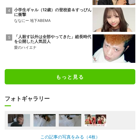
小学生ギャル（12歳）の登校姿＆すっぴん
に衝撃
ななにー 地下ABEMA
「人殺す以外は全部やってきた」総長時代
を公開した人気芸人
愛のハイエナ
もっと見る
フォトギャラリー
この記事の写真をみる（4枚）