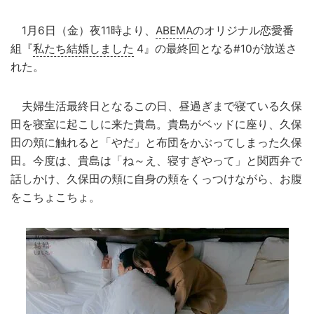
1月6日（金）夜11時より、
ABEMA
のオリジナル恋愛番
組『
私たち結婚しました
4』の最終回となる#10が放送さ
れた。
夫婦生活最終日となるこの日、昼過ぎまで寝ている久保
田を寝室に起こしに来た貴島。貴島がベッドに座り、久保
田の頬に触れると「やだ」と布団をかぶってしまった久保
田。今度は、貴島は「ね～え、寝すぎやって」と関西弁で
話しかけ、久保田の頬に自身の頬をくっつけながら、お腹
をこちょこちょ。