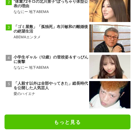
“体重72キロの北川景子”ぽっちゃり体型公
表の理由
ななにー 地下ABEMA
「ゴミ屋敷」「孤独死」布川敏和の離婚後
の絶望生活
ABEMAエンタメ
小学生ギャル（12歳）の登校姿＆すっぴん
に衝撃
ななにー 地下ABEMA
「人殺す以外は全部やってきた」総長時代
を公開した人気芸人
愛のハイエナ
もっと見る