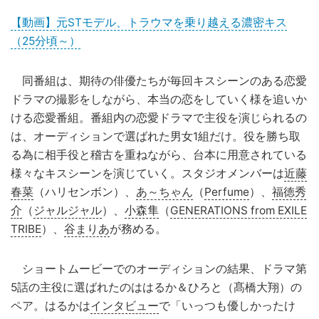
【動画】元STモデル、トラウマを乗り越える濃密キス
（25分頃～）
同番組は、期待の俳優たちが毎回キスシーンのある恋愛
ドラマの撮影をしながら、本当の恋をしていく様を追いか
ける恋愛番組。番組内の恋愛ドラマで主役を演じられるの
は、オーディションで選ばれた男女1組だけ。役を勝ち取
る為に相手役と稽古を重ねながら、台本に用意されている
様々なキスシーンを演じていく。スタジオメンバーは
近藤
春菜
（ハリセンボン）、
あ～ちゃん
（
Perfume
）、
福徳秀
介
（
ジャルジャル
）、
小森隼
（
GENERATIONS from EXILE
TRIBE
）、
谷まりあ
が務める。
ショートムービーでのオーディションの結果、ドラマ第
5話の主役に選ばれたのははるか＆ひろと（髙橋大翔）の
ペア。はるかは
インタビュー
で「いっつも優しかったけ