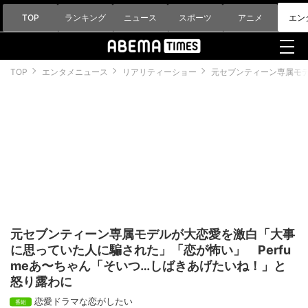
TOP
ランキング
ニュース
スポーツ
アニメ
エン
TOP
エンタメニュース
リアリティーショー
元セブンティーン専属モデ
元セブンティーン専属モデルが大恋愛を激白「大事
に思っていた人に騙された」「恋が怖い」 Perfu
meあ〜ちゃん「そいつ…しばきあげたいね！」と
怒り露わに
恋愛ドラマな恋がしたい