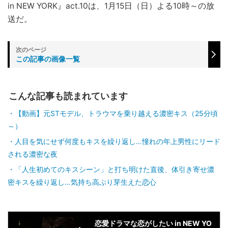
in NEW YORK』act.10は、1月15日（日）よる10時～の放
送だ。
この記事の画像一覧
こんな記事も読まれています
【動画】元STモデル、トラウマを乗り越える濃密キス（25分頃
～）
人目を気にせず何度もキスを繰り返し…憧れの年上男性にリード
される濃密な夜
「人生初めてのキスシーン」と打ち明けた直後、体引き寄せ濃
密キスを繰り返し…気持ち高ぶり芽生えた恋心
恋愛ドラマな恋がしたい in NEW YO