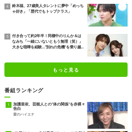
鈴木福、27歳美人タレントに夢中「めっち
ゃ好き」「歴代でもトップクラス」
付き合って約2年半！同棲中のりんか＆は
なみち「一緒にいないともう無理（笑）」
大きな喧嘩を経験…“別れの危機”を乗り越え
た恋人としての現在地
もっと見る
番組ランキング
加護亜依、芸能人との“体の関係”を赤裸々
告白
愛のハイエナ