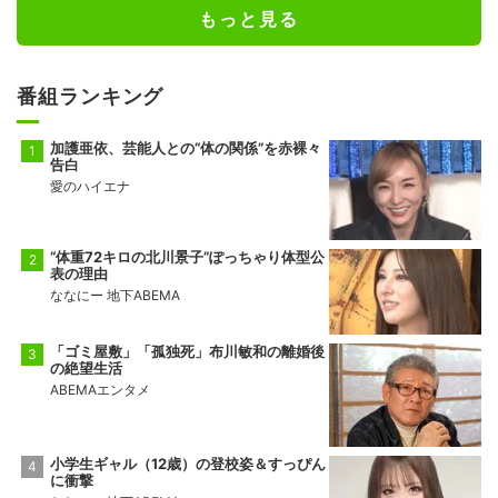
もっと見る
番組ランキング
加護亜依、芸能人との“体の関係”を赤裸々
告白
愛のハイエナ
“体重72キロの北川景子”ぽっちゃり体型公
表の理由
ななにー 地下ABEMA
「ゴミ屋敷」「孤独死」布川敏和の離婚後
の絶望生活
ABEMAエンタメ
小学生ギャル（12歳）の登校姿＆すっぴん
に衝撃