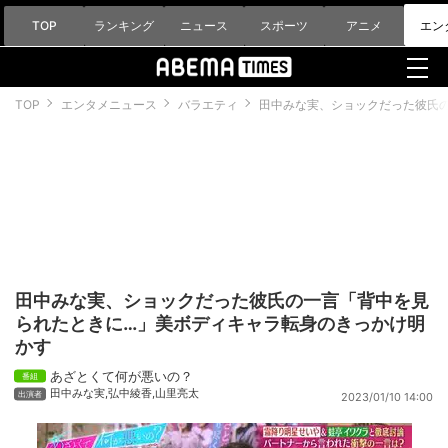
TOP
ランキング
ニュース
スポーツ
アニメ
エン
TOP
エンタメニュース
バラエティ
田中みな実、ショックだった彼氏
田中みな実、ショックだった彼氏の一言「背中を見
られたときに…」美ボディキャラ転身のきっかけ明
かす
あざとくて何が悪いの？
田中みな実
,
弘中綾香
,
山里亮太
2023/01/10 14:00