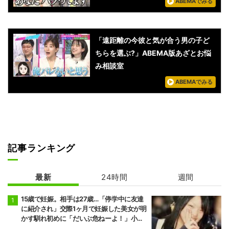
ABEMAでみる
「遠距離の今彼と気が合う男の子ど
ちらを選ぶ?」ABEMA版あざとお悩
み相談室
ABEMAでみる
記事ランキング
最新
24時間
週間
15歳で妊娠。相手は27歳…「停学中に友達
に紹介され」交際1ヶ月で妊娠した美女が明
かす馴れ初めに「だいぶ危ねーよ！」小森
純も絶句