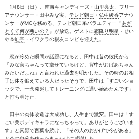
1月8日（日）、南海キャンディーズ・
山里亮太
、フリー
アナウンサー・田中みな実、
テレビ朝日
・
弘中綾香
アナウ
ンサーがMCを務める、テレビ朝日系バラエティー『
あざ
とくて何が悪いの？
』が放送。ゲストに
霜降り明星
・せい
や＆
蛙亭
・イワクラの親友コンビを迎えた。
恋が冷めた瞬間が話題になると、田中は昔の彼氏から
「みな実ちゃんって痩せているけど、背中がおばあちゃん
みたいだよね」と言われた過去を明かした。その時のお相
手は体を鍛えている人だったそうで、田中は「すごいショ
ックで、一念発起してトレーニングに通い始めたんです」
と打ち明けた。
田中の肉体改造は大成功し、人生まで激変。田中は「す
ごい美ボディキャラになっちゃって。ありがとうございま
す」と真顔で言葉を続け、「その人のおかげで今がある」
と今の自分を作ったきっかけに感謝した。