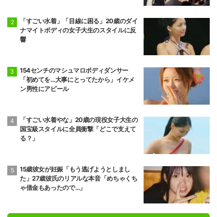
「すごい水着」「目線に困る」20歳のダイ
ナマイトボディの女子大生のスタイルに反
響
154センチのマシュマロボディダンサー
「初めてを…大事にとってたから」イケメ
ン男性にアピール
「すごい水着やな」20歳の現役女子大生の
国宝級スタイルに全員衝撃「どこで支えて
る？」
15歳彼女が妊娠「もう逃げようとしまし
た」27歳彼氏のリアルな本音「めちゃくち
ゃ借金もあったので…」