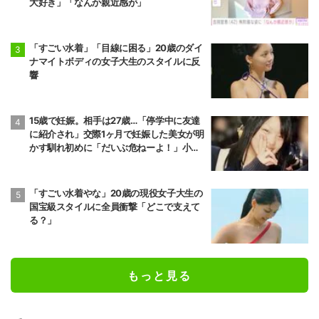
大好き」「なんか親近感が」
「すごい水着」「目線に困る」20歳のダイ
ナマイトボディの女子大生のスタイルに反
響
15歳で妊娠。相手は27歳…「停学中に友達
に紹介され」交際1ヶ月で妊娠した美女が明
かす馴れ初めに「だいぶ危ねーよ！」小森
純も絶句
「すごい水着やな」20歳の現役女子大生の
国宝級スタイルに全員衝撃「どこで支えて
る？」
もっと見る