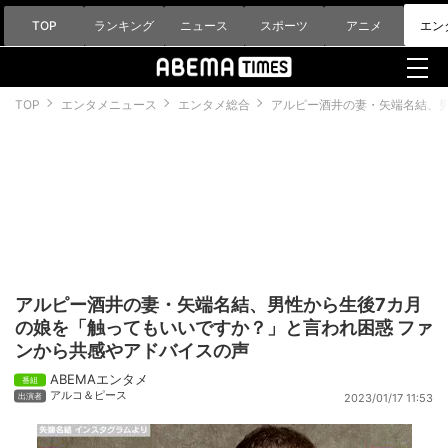
TOP
ランキング
ニュース
スポーツ
アニメ
エン
TOP
エンタメニュース
エンタメ総合
アルピー酒井の妻・矢端名結、男
アルピー酒井の妻・矢端名結、男性から生後7カ月
の娘を「触ってもいいですか？」と言われ困惑 ファ
ンから共感やアドバイスの声
ABEMAエンタメ
アルコ＆ピース
2023/01/17 11:53