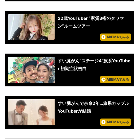
22歳YouTuber “家賃3桁のタワマ
ン”ルームツアー
ABEMAでみる
すい臓がん“ステージ4”旅系YouTube
r 初期症状告白
ABEMAでみる
すい臓がんで余命2年…旅系カップル
YouTuberが結婚
ABEMAでみる