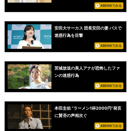
ABEMAでみる
安田大サーカス 団長安田の妻 バスで
迷惑行為を目撃
ABEMAでみる
茨城放送の美人アナが恐怖したファ
ンの迷惑行為
ABEMAでみる
本田圭佑 “ラーメン1杯2000円”発言
に賛否の声相次ぐ
ABEMAでみる