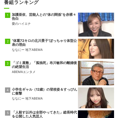
番組ランキング
加護亜依、芸能人との“体の関係”を赤裸々
告白
愛のハイエナ
“体重72キロの北川景子”ぽっちゃり体型公
表の理由
ななにー 地下ABEMA
「ゴミ屋敷」「孤独死」布川敏和の離婚後
の絶望生活
ABEMAエンタメ
小学生ギャル（12歳）の登校姿＆すっぴん
に衝撃
ななにー 地下ABEMA
「人殺す以外は全部やってきた」総長時代
を公開した人気芸人