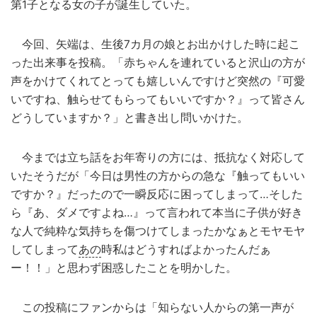
第1子となる女の子が誕生していた。
今回、矢端は、生後7カ月の娘とお出かけした時に起こ
った出来事を投稿。「赤ちゃんを連れていると沢山の方が
声をかけてくれてとっても嬉しいんですけど突然の『可愛
いですね、触らせてもらってもいいですか？』って皆さん
どうしていますか？」と書き出し問いかけた。
今までは立ち話をお年寄りの方には、抵抗なく対応して
いたそうだが「今日は男性の方からの急な『触ってもいい
ですか？』だったので一瞬反応に困ってしまって…そした
ら『あ、ダメですよね…』って言われて本当に子供が好き
な人で純粋な気持ちを傷つけてしまったかなぁとモヤモヤ
してしまって
あの
時私はどうすればよかったんだぁ
ー！！」と思わず困惑したことを明かした。
この投稿にファンからは「知らない人からの第一声が