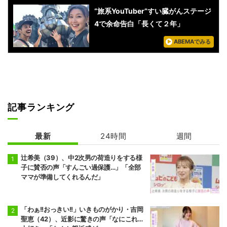
“旅系YouTuber”すい臓がんステージ
4で余命告白「長くて２年」
ABEMAでみる
記事ランキング
最新
24時間
週間
辻希美（39）、中2次男の荷造りをする様
子に賛否の声「すんごい過保護…」「全部
ママが準備してくれるんだ」
「わぁ!!おっきい!!」いきものがかり・吉岡
聖恵（42）、近影に驚きの声「なにこれ…