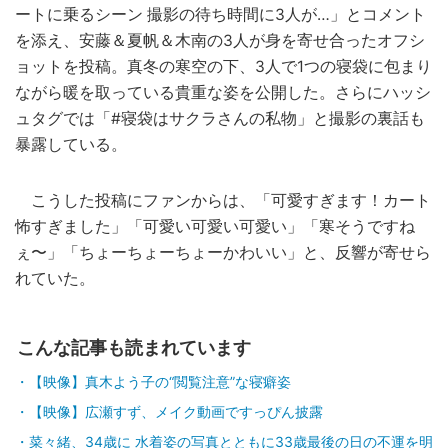
ートに乗るシーン 撮影の待ち時間に3人が…」とコメント
を添え、安藤＆夏帆＆木南の3人が身を寄せ合ったオフシ
ョットを投稿。真冬の寒空の下、3人で1つの寝袋に包まり
ながら暖を取っている貴重な姿を公開した。さらにハッシ
ュタグでは「#寝袋はサクラさんの私物」と撮影の裏話も
暴露している。
こうした投稿にファンからは、「可愛すぎます！カート
怖すぎました」「可愛い可愛い可愛い」「寒そうですね
ぇ〜」「ちょーちょーちょーかわいい」と、反響が寄せら
れていた。
こんな記事も読まれています
【映像】真木よう子の“閲覧注意”な寝癖姿
【映像】広瀬すず、メイク動画ですっぴん披露
菜々緒、34歳に 水着姿の写真とともに33歳最後の日の不運を明