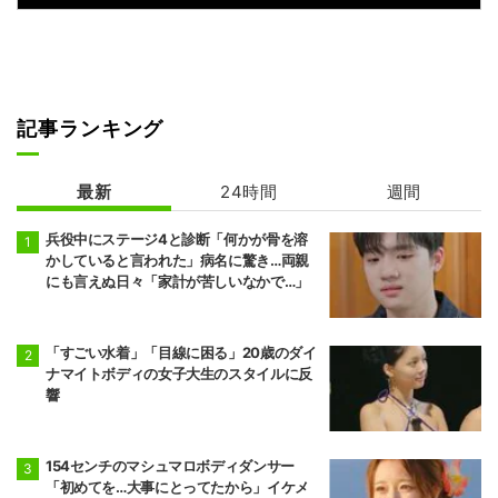
記事ランキング
最新
24時間
週間
兵役中にステージ4と診断「何かが骨を溶
かしていると言われた」病名に驚き…両親
にも言えぬ日々「家計が苦しいなかで…」
「すごい水着」「目線に困る」20歳のダイ
ナマイトボディの女子大生のスタイルに反
響
154センチのマシュマロボディダンサー
「初めてを…大事にとってたから」イケメ