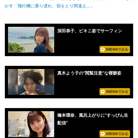
かす「飛行機に乗り遅れ、宿をとり間違え…」
深田恭子、ビキニ姿でサーフィン
ABEMAでみる
真木よう子の“閲覧注意”な寝癖姿
ABEMAでみる
橋本環奈、風呂上がりに“すっぴん生
配信”
ABEMAでみる