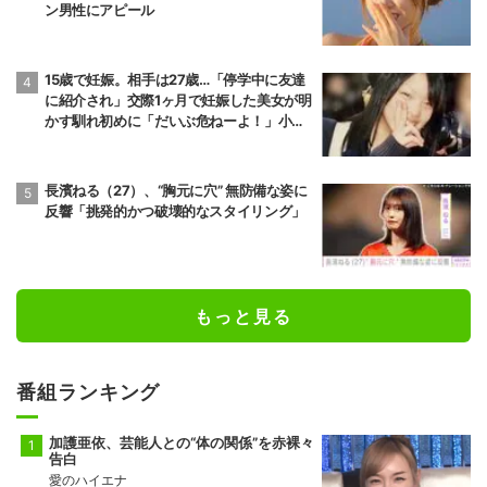
ン男性にアピール
15歳で妊娠。相手は27歳…「停学中に友達
に紹介され」交際1ヶ月で妊娠した美女が明
かす馴れ初めに「だいぶ危ねーよ！」小森
純も絶句
長濱ねる（27）、“胸元に穴” 無防備な姿に
反響「挑発的かつ破壊的なスタイリング」
もっと見る
番組ランキング
加護亜依、芸能人との“体の関係”を赤裸々
告白
愛のハイエナ