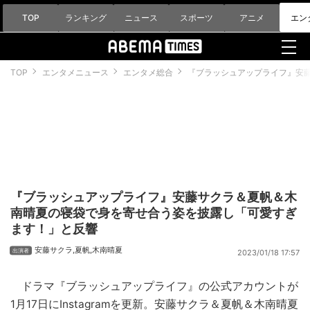
TOP
ランキング
ニュース
スポーツ
アニメ
エン
TOP
エンタメニュース
エンタメ総合
『ブラッシュアップライフ』安
『ブラッシュアップライフ』安藤サクラ＆夏帆＆木
南晴夏の寝袋で身を寄せ合う姿を披露し「可愛すぎ
ます！」と反響
安藤サクラ
,
夏帆
,
木南晴夏
2023/01/18 17:57
ドラマ『ブラッシュアップライフ』の公式アカウントが
1月17日にInstagramを更新。
安藤サクラ
＆
夏帆
＆
木南晴夏