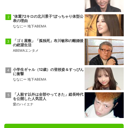
“体重72キロの北川景子”ぽっちゃり体型公
表の理由
ななにー 地下ABEMA
「ゴミ屋敷」「孤独死」布川敏和の離婚後
の絶望生活
ABEMAエンタメ
小学生ギャル（12歳）の登校姿＆すっぴん
に衝撃
ななにー 地下ABEMA
「人殺す以外は全部やってきた」総長時代
を公開した人気芸人
愛のハイエナ