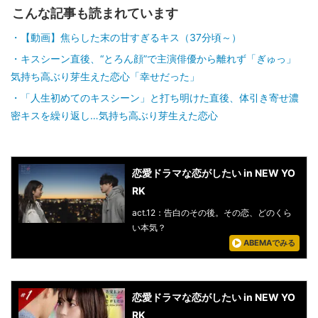
こんな記事も読まれています
【動画】焦らした末の甘すぎるキス（37分頃～）
キスシーン直後、“とろん顔”で主演俳優から離れず「ぎゅっ」
気持ち高ぶり芽生えた恋心「幸せだった」
「人生初めてのキスシーン」と打ち明けた直後、体引き寄せ濃
密キスを繰り返し…気持ち高ぶり芽生えた恋心
恋愛ドラマな恋がしたい in NEW YO
RK
act.12：告白のその後。その恋、どのくら
い本気？
ABEMAでみる
恋愛ドラマな恋がしたい in NEW YO
RK