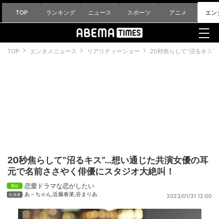
TOP
ランキング
ニュース
スポーツ
アニメ
エン
TOP
エンタメニュース
リアリティーショー
20秒焦らして”沼るキス
20秒焦らして”沼るキス”…想い通じた共演女優の耳
元で名前ささやく俳優にスタジオ大絶叫！
恋愛ドラマな恋がしたい
あ～ちゃん
,
近藤春菜
,
谷まりあ
2023/01/31 12:00