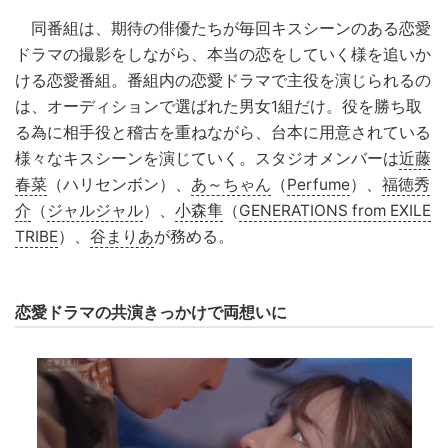
同番組は、期待の俳優たちが毎回キスシーンのある恋愛
ドラマの撮影をしながら、本当の恋をしていく様を追いか
ける恋愛番組。番組内の恋愛ドラマで主役を演じられるの
は、オーディションで選ばれた男女1組だけ。役を勝ち取
る為に相手役と稽古を重ねながら、台本に用意されている
様々なキスシーンを演じていく。スタジオメンバーは
近藤
春菜
（ハリセンボン）、
あ～ちゃん
（
Perfume
）、
福徳秀
介
（
ジャルジャル
）、
小森隼
（
GENERATIONS from EXILE
TRIBE
）、
谷まりあ
が務める。
恋愛ドラマの共演きっかけで両想いに