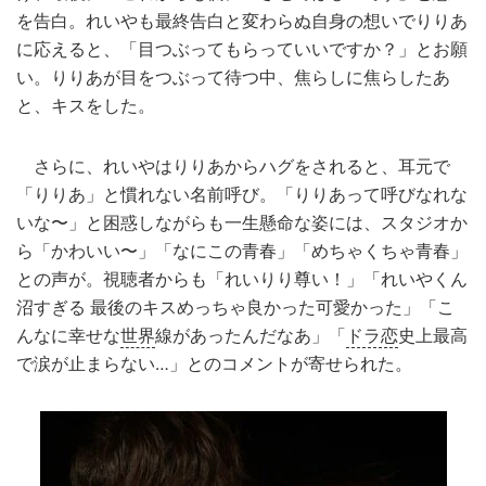
を告白。れいやも最終告白と変わらぬ自身の想いでりりあ
に応えると、「目つぶってもらっていいですか？」とお願
い。りりあが目をつぶって待つ中、焦らしに焦らしたあ
と、キスをした。
さらに、れいやはりりあからハグをされると、耳元で
「りりあ」と慣れない名前呼び。「りりあって呼びなれな
いな〜」と困惑しながらも一生懸命な姿には、スタジオか
ら「かわいい〜」「なにこの青春」「めちゃくちゃ青春」
との声が。視聴者からも「れいりり尊い！」「れいやくん
沼すぎる 最後のキスめっちゃ良かった可愛かった」「こ
んなに幸せな
世界
線があったんだなあ」「
ドラ恋
史上最高
で涙が止まらない…」とのコメントが寄せられた。