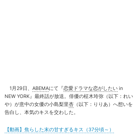
1月29日、
ABEMA
にて『
恋愛ドラマな恋がしたい
in
NEW YORK』最終話が放送。俳優の柾木玲弥（以下：れい
や）が意中の女優の小島梨里
杏
（以下：りりあ）へ想いを
告白し、本気のキスを交わした。
【動画】焦らした末の甘すぎるキス（37分頃～）