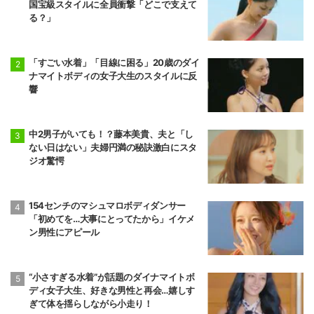
国宝級スタイルに全員衝撃「どこで支えて
る？」
「すごい水着」「目線に困る」20歳のダイ
ナマイトボディの女子大生のスタイルに反
響
中2男子がいても！？藤本美貴、夫と「し
ない日はない」夫婦円満の秘訣激白にスタ
ジオ驚愕
154センチのマシュマロボディダンサー
「初めてを…大事にとってたから」イケメ
ン男性にアピール
“小さすぎる水着”が話題のダイナマイトボ
ディ女子大生、好きな男性と再会…嬉しす
ぎて体を揺らしながら小走り！