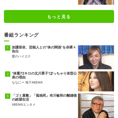
もっと見る
番組ランキング
加護亜依、芸能人との“体の関係”を赤裸々
告白
愛のハイエナ
“体重72キロの北川景子”ぽっちゃり体型公
表の理由
ななにー 地下ABEMA
「ゴミ屋敷」「孤独死」布川敏和の離婚後
の絶望生活
ABEMAエンタメ