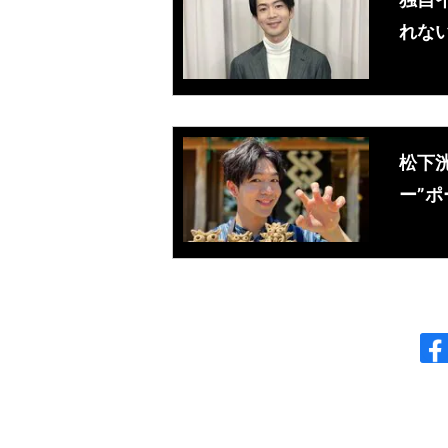
れな
松下
ー”ポ