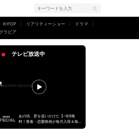
K-POP
リアリティーショー
ドラマ
グラビア
億万長者」「常人には当たらない事を教えてくれる教養番組」の声
テレビ放送中
あの頃、君を追いかけた【~8/9無
料！青春・恋愛映画が毎月入荷＆毎
週無料】