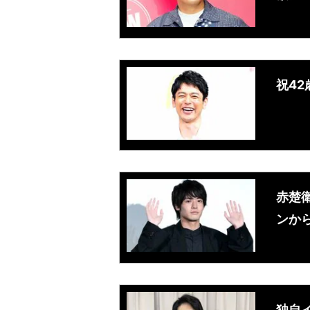
祝4
赤楚
ンか
独自イ