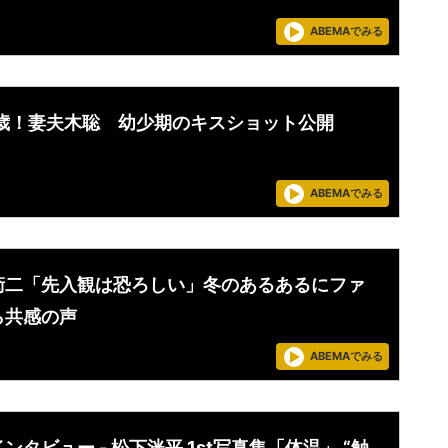
ABEMAでみる
2歳！妻夫木聡 幼少期のキスショット公開
ABEMAでみる
衛二「先入観は恐ろしい」冬のあるあるにファ
ら共感の声
ABEMAでみる
ンタビュー - 松下洸平 1st写真集「体温」 “触