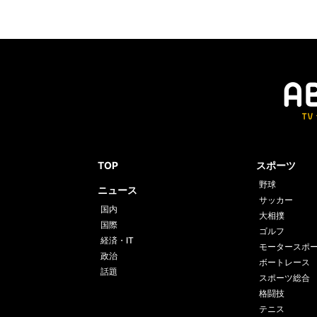
TOP
スポーツ
野球
ニュース
サッカー
国内
大相撲
国際
ゴルフ
経済・IT
モータースポ
政治
ボートレース
話題
スポーツ総合
格闘技
テニス