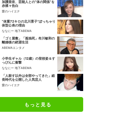
加護亜依、芸能人との“体の関係”を
赤裸々告白
愛のハイエナ
“体重72キロの北川景子”ぽっちゃり
体型公表の理由
ななにー 地下ABEMA
「ゴミ屋敷」「孤独死」布川敏和の
離婚後の絶望生活
ABEMAエンタメ
小学生ギャル（12歳）の登校姿＆す
っぴんに衝撃
ななにー 地下ABEMA
「人殺す以外は全部やってきた」総
長時代を公開した人気芸人
愛のハイエナ
もっと見る