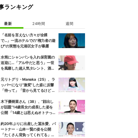
事ランキング
最新
24時間
週間
「名前を言えない方々が全裸
で…」一流ホテルでの"権力者の遊
び"の実態を元港区女子が暴露
水筒にシャンパンを入れ保育園の
送迎に…「アル中だと思う」一世
を風靡した超人気タレント、酒漬
けだった日々を告白
元リトグリ・Manaka（25）、ラ
ッパーになり“激変”した姿に反響
「待って」「昔から見てるけど 最
近ずっと可愛くなってる」
木下優樹菜さん（38）、“顔出し
が話題”14歳長女の成長した姿を
公開 「14歳とは思えぬオトナっぽ
さ」「優樹菜ちゃんにそっくりす
ぎる」など反響
約20年ぶりに出産した冨永愛、パ
ートナー・山本一賢の姿を公開
「たくさん背負ってくれてる」感