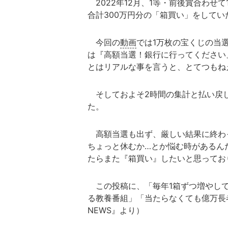
2022年12月、1等・前後賞合わせ
合計300万円分の「箱買い」をしていたH
今回の
動画
では1万枚の宝くじの当
は『高額当選！銀行に行ってください
とはリアルな事を言うと、とてつもね
そしておよそ2時間の集計と払い戻し
た。
高額当選も出ず、厳しい結果に終わ
ちょっと休むか…とか悩む時があるん
たらまた『箱買い』したいと思ってお
この投稿に、「毎年1箱ずつ増やして
る教養番組」「当たらなくても億万長
NEWS』より）