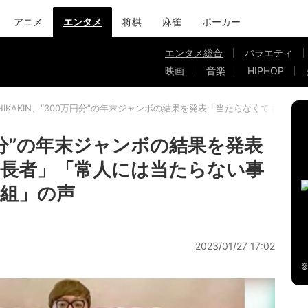
アニメ
エンタメ
将棋
麻雀
ポーカー
エンタメ総合
バラエティ
映画
音楽
HIPHOP
HIKAKIN、“300万円分”の年末ジャンボの結果を発表「当たらなくても
万円分”の年末ジャンボの結果を発表
長者」「常人には当たらない事
組」の声
2023/01/27 17:02