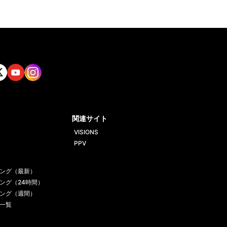
tt
Yout
Insta
ube
gram
関連サイト
VISIONS
PPV
ング（最新）
ング（24時間）
ング（週間）
一覧