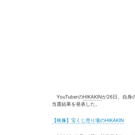
YouTuberの
HIKAKIN
が26日、自身
当選結果を発表した。
【映像】宝くじ売り場のHIKAKIN