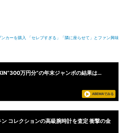
プンカーを購入 「セレブすぎる」「隣に座らせて」とファン興味
AKIN“300万円分”の年末ジャンボの結果は…
ABEMAでみる
キン コレクションの高級腕時計を査定 衝撃の金