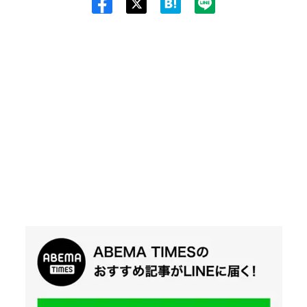
Twit
ter