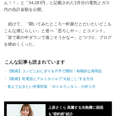
ん！！」と「54
,
281円」と記載された2月分の電気とガス
代の合計金額を公開。
続けて、「
聞いてみたところ一軒家だとだいたいどこも
こんな感じらしい
」と述べ「恐ろしや～」とコメント。
「皆で家の中ダウンで過ごそうかなー」とつづり、ブログ
を締めくくった。
こんな記事も読まれています
【動画】コンビニおにぎりを片手で開封！画期的な発明品
【動画】乾電池とアルミホイルで“火起こし”する方法
覚えておきたい停電対策 「ボトルランタン」の作り方
上原さくら 高騰する光熱費に困惑
も“節約術”紹介