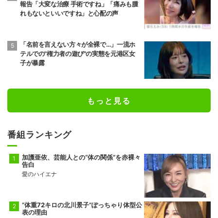
報告「大変な治療 手術ですね」「痛みも腫
れもないといいですね」と心配の声
「名前を言えない方々が全裸で…」一流ホ
テルでの"権力者の遊び"の実態を元港区女
子が暴露
もっと見る
番組ランキング
加護亜依、芸能人との“体の関係”を赤裸々
告白
愛のハイエナ
“体重72キロの北川景子”ぽっちゃり体型公
表の理由