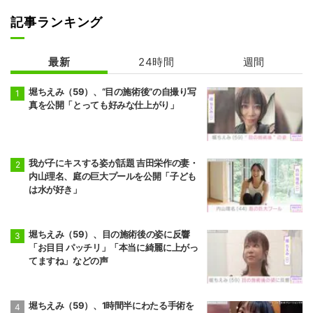
記事ランキング
最新
24時間
週間
堀ちえみ（59）、“目の施術後”の自撮り写
真を公開「とっても好みな仕上がり」
我が子にキスする姿が話題 吉田栄作の妻・
内山理名、庭の巨大プールを公開「子ども
は水が好き」
堀ちえみ（59）、目の施術後の姿に反響
「お目目 パッチリ」「本当に綺麗に上がっ
てますね」などの声
堀ちえみ（59）、1時間半にわたる手術を