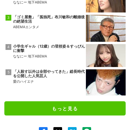
ななにー 地下ABEMA
「ゴミ屋敷」「孤独死」布川敏和の離婚後
の絶望生活
ABEMAエンタメ
小学生ギャル（12歳）の登校姿＆すっぴん
に衝撃
ななにー 地下ABEMA
「人殺す以外は全部やってきた」総長時代
を公開した人気芸人
愛のハイエナ
もっと見る