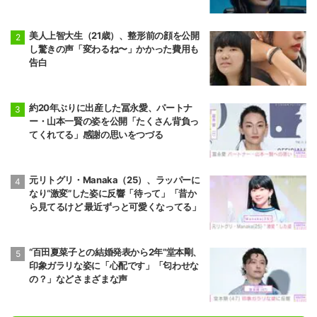
美人上智大生（21歳）、整形前の顔を公開
し驚きの声「変わるね〜」かかった費用も
告白
約20年ぶりに出産した冨永愛、パートナ
ー・山本一賢の姿を公開「たくさん背負っ
てくれてる」感謝の思いをつづる
元リトグリ・Manaka（25）、ラッパーに
なり“激変”した姿に反響「待って」「昔か
ら見てるけど 最近ずっと可愛くなってる」
“百田夏菜子との結婚発表から2年”堂本剛、
印象ガラリな姿に「心配です」「匂わせな
の？」などさまざまな声