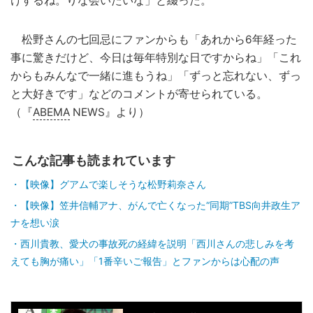
けするね。りな会いたいな」と綴った。
松野さんの七回忌にファンからも「あれから6年経った
事に驚きだけど、今日は毎年特別な日ですからね」「これ
からもみんなで一緒に進もうね」「ずっと忘れない、ずっ
と大好きです」などのコメントが寄せられている。
（『
ABEMA
NEWS』より）
こんな記事も読まれています
【映像】グアムで楽しそうな松野莉奈さん
【映像】笠井信輔アナ、がんで亡くなった“同期”TBS向井政生ア
ナを想い涙
西川貴教、愛犬の事故死の経緯を説明「西川さんの悲しみを考
えても胸が痛い」「1番辛いご報告」とファンからは心配の声