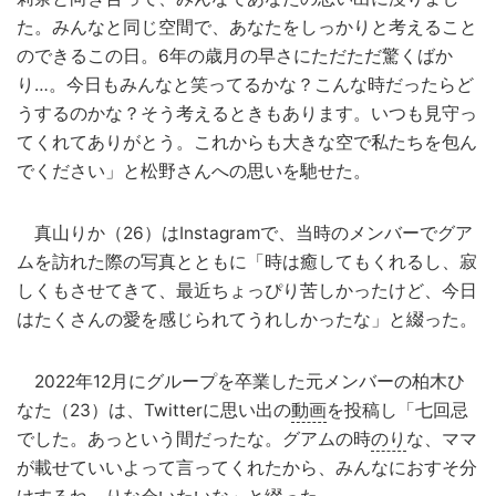
た。みんなと同じ空間で、あなたをしっかりと考えること
のできるこの日。6年の歳月の早さにただただ驚くばか
り…。今日もみんなと笑ってるかな？こんな時だったらど
うするのかな？そう考えるときもあります。いつも見守っ
てくれてありがとう。これからも大きな空で私たちを包ん
でください」と松野さんへの思いを馳せた。
真山りか（26）はInstagramで、当時のメンバーでグア
ムを訪れた際の写真とともに「時は癒してもくれるし、寂
しくもさせてきて、最近ちょっぴり苦しかったけど、今日
はたくさんの愛を感じられてうれしかったな」と綴った。
2022年12月にグループを卒業した元メンバーの柏木ひ
なた（23）は、Twitterに思い出の
動画
を投稿し「七回忌
でした。あっという間だったな。グアムの時
のり
な、ママ
が載せていいよって言ってくれたから、みんなにおすそ分