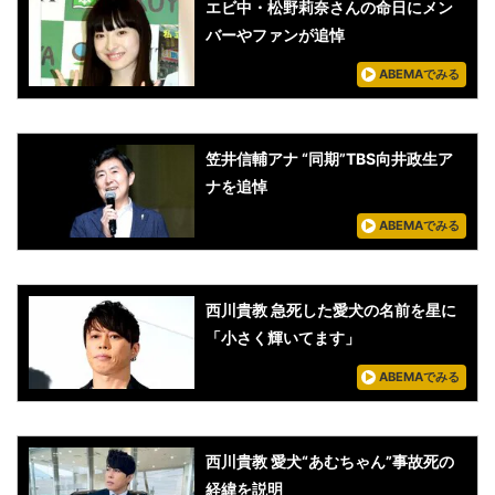
エビ中・松野莉奈さんの命日にメン
バーやファンが追悼
ABEMAでみる
笠井信輔アナ “同期”TBS向井政生ア
ナを追悼
ABEMAでみる
西川貴教 急死した愛犬の名前を星に
「小さく輝いてます」
ABEMAでみる
西川貴教 愛犬“あむちゃん”事故死の
経緯を説明