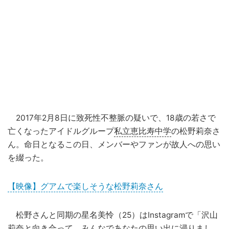
2017年2月8日に致死性不整脈の疑いで、18歳の若さで
亡くなったアイドルグループ
私立恵比寿中学
の松野莉奈さ
ん。命日となるこの日、メンバーやファンが故人への思い
を綴った。
【映像】グアムで楽しそうな松野莉奈さん
松野さんと同期の星名美怜（25）はInstagramで「沢山
莉奈と向き合って、みんなであなたの思い出に浸りまし