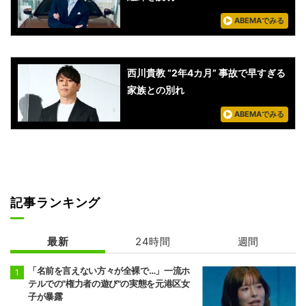
ABEMAでみる
西川貴教 “2年4カ月” 事故で早すぎる
家族との別れ
ABEMAでみる
記事ランキング
最新
24時間
週間
「名前を言えない方々が全裸で…」一流ホ
テルでの"権力者の遊び"の実態を元港区女
子が暴露