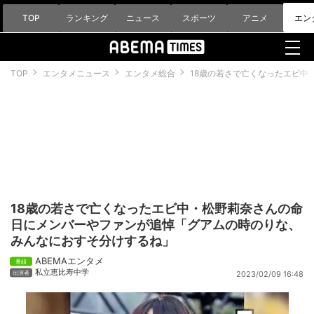
TOP
ランキング
ニュース
スポーツ
アニメ
エン
TOP
エンタメニュース
エンタメ総合
18歳の若さで亡くなったエビ
18歳の若さで亡くなったエビ中・松野莉奈さんの命
日にメンバーやファンが追悼「グアムの時のりな、
みんなにおすそ分けするね」
ABEMAエンタメ
私立恵比寿中学
2023/02/09 16:48