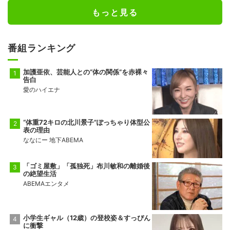
もっと見る
番組ランキング
加護亜依、芸能人との“体の関係”を赤裸々
告白
愛のハイエナ
“体重72キロの北川景子”ぽっちゃり体型公
表の理由
ななにー 地下ABEMA
「ゴミ屋敷」「孤独死」布川敏和の離婚後
の絶望生活
ABEMAエンタメ
小学生ギャル（12歳）の登校姿＆すっぴん
に衝撃