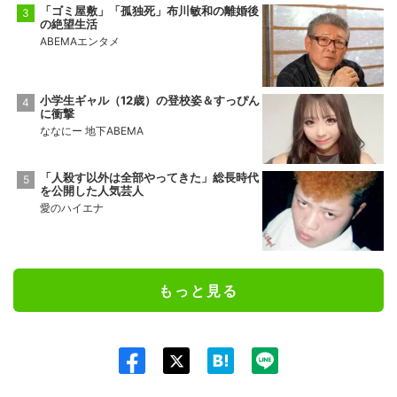
「ゴミ屋敷」「孤独死」布川敏和の離婚後
の絶望生活
ABEMAエンタメ
小学生ギャル（12歳）の登校姿＆すっぴん
に衝撃
ななにー 地下ABEMA
「人殺す以外は全部やってきた」総長時代
を公開した人気芸人
愛のハイエナ
もっと見る
Twit