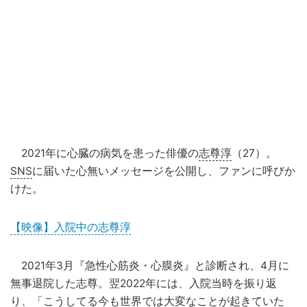
2021年に心臓の病気を患った俳優の
志尊淳
（27）。
SNS
に届いた心無いメッセージを公開し、ファンに呼びか
けた。
【映像】入院中の志尊淳
2021年3月『急性心筋炎・心膜炎』と診断され、4月に
無事退院した志尊。翌2022年には、入院当時を振り返
り、「こうしてる今も
世界
では大変なことが起きていた