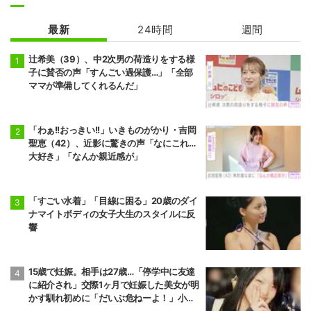
最新
24時間
週間
辻希美（39）、中2次男の荷造りをする様
子に賛否の声「すんごい過保護…」「全部
ママが準備してくれるんだ」
「わぁ!!おっきい!!」いきものがかり・吉岡
聖恵（42）、近影に驚きの声「なにこれ…
大好き」「なんか親近感が」
「すごい水着」「目線に困る」20歳のダイ
ナマイトボディの女子大生のスタイルに反
響
15歳で妊娠。相手は27歳…「停学中に友達
に紹介され」交際1ヶ月で妊娠した美女が明
かす馴れ初めに「だいぶ危ねーよ！」小森
純も絶句