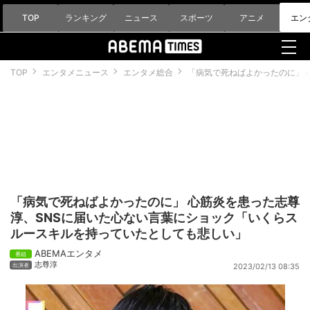
TOP
ランキング
ニュース
スポーツ
アニメ
エン
TOP
エンタメニュース
エンタメ総合
「病気で死ねばよかったのに」 
「病気で死ねばよかったのに」 心筋炎を患った志尊
淳、SNSに届いた心ない言葉にショック「いくらス
ルースキルを持っていたとしても悲しい」
ABEMAエンタメ
志尊淳
2023/02/13 08:35