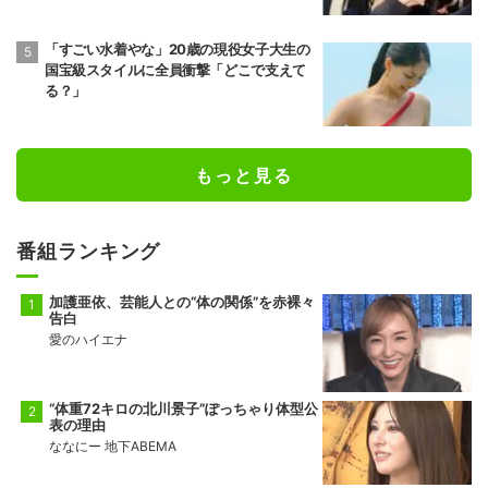
「すごい水着やな」20歳の現役女子大生の
国宝級スタイルに全員衝撃「どこで支えて
る？」
もっと見る
番組ランキング
加護亜依、芸能人との“体の関係”を赤裸々
告白
愛のハイエナ
“体重72キロの北川景子”ぽっちゃり体型公
表の理由
ななにー 地下ABEMA