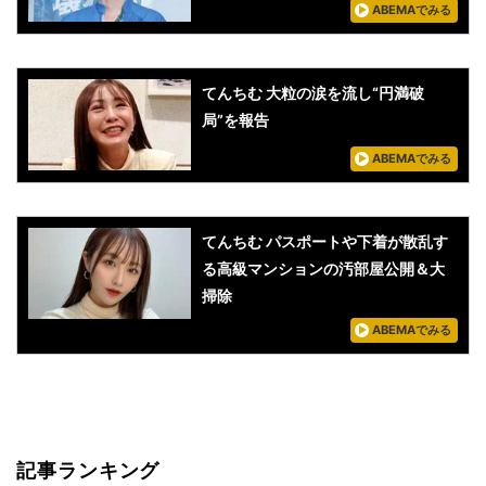
ABEMAでみる
てんちむ 大粒の涙を流し“円満破
局”を報告
ABEMAでみる
てんちむ パスポートや下着が散乱す
る高級マンションの汚部屋公開＆大
掃除
ABEMAでみる
記事ランキング