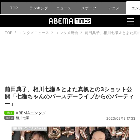
TOP
ランキング
ニュース
スポーツ
アニメ
エン
TOP
エンタメニュース
エンタメ総合
前田典子、相川七瀬＆とよた真
前田典子、相川七瀬＆とよた真帆との3ショット公
開「七瀬ちゃんのバースデーライブからのパーティ
ー」
ABEMAエンタメ
相川七瀬
2023/02/18 17:33