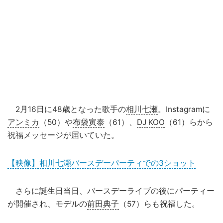
2月16日に48歳となった歌手の
相川七瀬
。Instagramに
アンミカ
（50）や
布袋寅泰
（61）、
DJ KOO
（61）らから
祝福メッセージが届いていた。
【映像】相川七瀬バースデーパーティでの3ショット
さらに誕生日当日、バースデーライブの後にパーティー
が開催され、モデルの
前田典子
（57）らも祝福した。