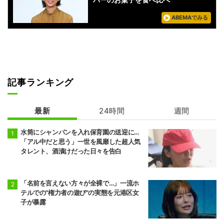
ABEMAでみる
記事ランキング
最新
24時間
週間
水筒にシャンパンを入れ保育園の送迎に…
「アル中だと思う」一世を風靡した超人気
タレント、酒漬けだった日々を告白
「名前を言えない方々が全裸で…」一流ホ
テルでの"権力者の遊び"の実態を元港区女
子が暴露