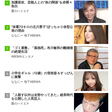
加護亜依、芸能人との“体の関係”を赤裸々
告白
愛のハイエナ
“体重72キロの北川景子”ぽっちゃり体型公
表の理由
ななにー 地下ABEMA
「ゴミ屋敷」「孤独死」布川敏和の離婚後
の絶望生活
ABEMAエンタメ
小学生ギャル（12歳）の登校姿＆すっぴん
に衝撃
ななにー 地下ABEMA
「人殺す以外は全部やってきた」総長時代
を公開した人気芸人
愛のハイエナ