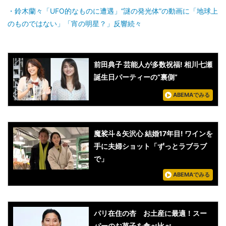
鈴木蘭々「UFO的なものに遭遇」“謎の発光体”の動画に「地球上
のものではない」「宵の明星？」反響続々
前田典子 芸能人が多数祝福! 相川七瀬
誕生日パーティーの“裏側”
ABEMAでみる
魔裟斗＆矢沢心 結婚17年目! ワインを
手に夫婦ショット「ずっとラブラブ
で」
ABEMAでみる
パリ在住の杏 お土産に最適！スー
パーのお菓子を食べ比べ