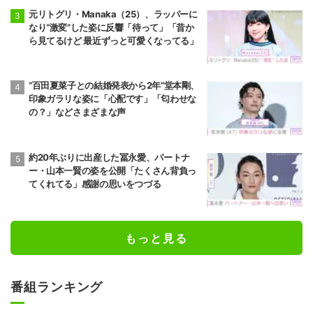
元リトグリ・Manaka（25）、ラッパーに
なり“激変”した姿に反響「待って」「昔か
ら見てるけど 最近ずっと可愛くなってる」
“百田夏菜子との結婚発表から2年”堂本剛、
印象ガラリな姿に「心配です」「匂わせな
の？」などさまざまな声
約20年ぶりに出産した冨永愛、パートナ
ー・山本一賢の姿を公開「たくさん背負っ
てくれてる」感謝の思いをつづる
もっと見る
番組ランキング