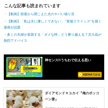
こんな記事も読まれています
【動画】部屋から聞こえた夫のヤバい独り言
【動画】「私は夫に優しくできない」 “産後クライシス”を描く
漫画が話題
多くの夫婦が直面する「ダメな時」どう乗り越える？北斗晶が
熱烈アドバイス
神センス!!うちわで伝える思い
ABEMAでみる
ダイアモンド☆ユカイ『俺のポッコ
ーン妻』