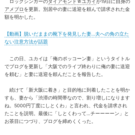
ロックシンガーの
ダイアモンド☆ユカイ
が19日に自身の
アメブロ
を更新。別居中の妻に送迎を頼んで請求された金
額を明かした。
【動画】脱いだままの靴下を発見した妻…夫への角の立た
ない注意方法が話題
この日、ユカイは「俺のポッコーン妻」というタイトル
でブログを更新し「大阪でのライブ終わりに俺の妻に送迎
を頼む」と妻に送迎を頼んだことを報告した。
続けて「新大阪に着き」と目的地に到着したことを明か
すも、妻から「渋滞の時間帯なので、割り増しになります
ね。5000円丁度にしとくわ」と言われ、代金を請求され
たことを説明。最後に「しとくわって…チーーーーン」と
お茶目につづり、ブログを締めくくった。