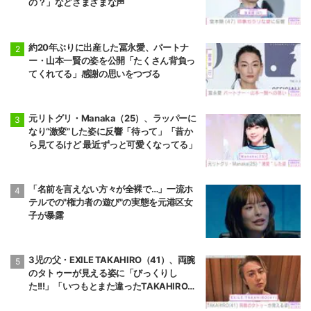
の？」などさまざまな声
約20年ぶりに出産した冨永愛、パートナ
ー・山本一賢の姿を公開「たくさん背負っ
てくれてる」感謝の思いをつづる
元リトグリ・Manaka（25）、ラッパーに
なり“激変”した姿に反響「待って」「昔か
ら見てるけど 最近ずっと可愛くなってる」
「名前を言えない方々が全裸で…」一流ホ
テルでの"権力者の遊び"の実態を元港区女
子が暴露
3児の父・EXILE TAKAHIRO（41）、両腕
のタトゥーが見える姿に「びっくりし
た!!!」「いつもとまた違ったTAKAHIROさ
ん」などの反響