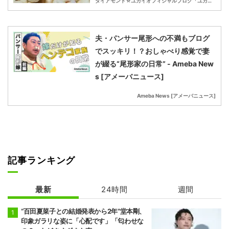
ダイアモンド☆ユカイオフィシャルブログ「ユカイなサムシング」Powered by Ameba
夫・パンサー尾形への不満もブログ
でスッキリ！？おしゃべり感覚で妻
が綴る“尾形家の日常” - Ameba New
s [アメーバニュース]
Ameba News [アメーバニュース]
記事ランキング
最新
24時間
週間
“百田夏菜子との結婚発表から2年”堂本剛、
印象ガラリな姿に「心配です」「匂わせな