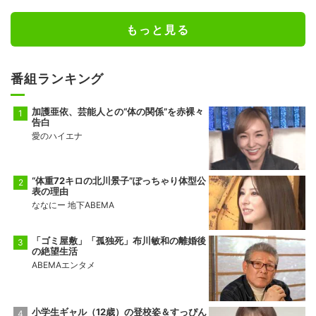
もっと見る
番組ランキング
加護亜依、芸能人との“体の関係”を赤裸々
告白
愛のハイエナ
“体重72キロの北川景子”ぽっちゃり体型公
表の理由
ななにー 地下ABEMA
「ゴミ屋敷」「孤独死」布川敏和の離婚後
の絶望生活
ABEMAエンタメ
小学生ギャル（12歳）の登校姿＆すっぴん