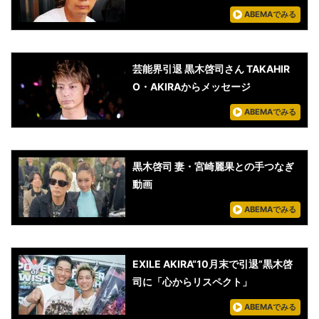
ABEMAでみる
芸能界引退 黒木啓司さん TAKAHIR
O・AKIRAからメッセージ
ABEMAでみる
黒木啓司 妻・宮崎麗果との手つなぎ
動画
ABEMAでみる
EXILE AKIRA“10月末で引退”黒木啓
司に「心からリスペクト」
ABEMAでみる