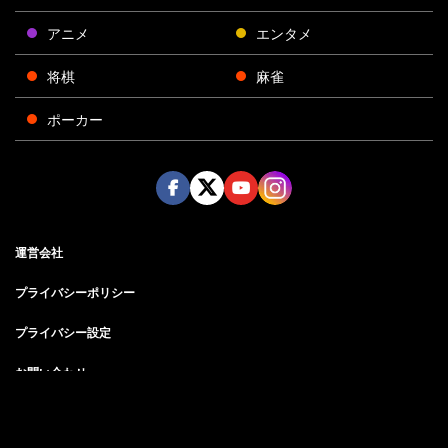
アニメ
エンタメ
将棋
麻雀
ポーカー
Face
Twitt
Yout
Insta
運営会社
boo
er
ube
gra
k
m
プライバシーポリシー
プライバシー設定
お問い合わせ