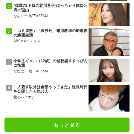
“体重72キロの北川景子”ぽっちゃり体型公
表の理由
ななにー 地下ABEMA
「ゴミ屋敷」「孤独死」布川敏和の離婚後
の絶望生活
ABEMAエンタメ
小学生ギャル（12歳）の登校姿＆すっぴん
に衝撃
ななにー 地下ABEMA
「人殺す以外は全部やってきた」総長時代
を公開した人気芸人
愛のハイエナ
もっと見る