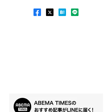
Twit
ter