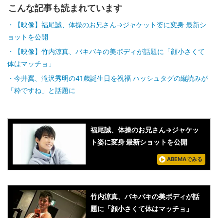
こんな記事も読まれています
【映像】福尾誠、体操のお兄さん→ジャケット姿に変身 最新シ
ョットを公開
【映像】竹内涼真、バキバキの美ボディが話題に「顔小さくて
体はマッチョ」
今井翼、滝沢秀明の41歳誕生日を祝福 ハッシュタグの縦読みが
「粋ですね」と話題に
福尾誠、体操のお兄さん→ジャケッ
ト姿に変身 最新ショットを公開
ABEMAでみる
竹内涼真、バキバキの美ボディが話
題に「顔小さくて体はマッチョ」