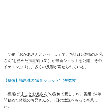
NHK
「おかあさんといっしょ」で、“第12代 体操のお兄
さん”を務めた
福尾誠
（31）が最新ショットを公開。その
イケメンぶりに、多くの反響が寄せられている。
【映像】福尾誠の“最新ショット”（複数枚）
福尾は“
まことお兄さん
”の愛称で親しまれ、番組で4年
間務めた体操のお兄さんを、1日の放送をもって卒業し
た。