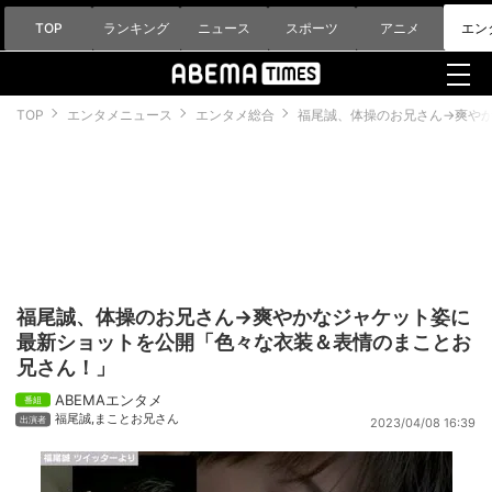
TOP
ランキング
ニュース
スポーツ
アニメ
エン
TOP
エンタメニュース
エンタメ総合
福尾誠、体操のお兄さん→爽や
福尾誠、体操のお兄さん→爽やかなジャケット姿に
最新ショットを公開「色々な衣装＆表情のまことお
兄さん！」
ABEMAエンタメ
福尾誠
,
まことお兄さん
2023/04/08 16:39