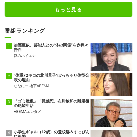
もっと見る
番組ランキング
加護亜依、芸能人との“体の関係”を赤裸々
告白
愛のハイエナ
“体重72キロの北川景子”ぽっちゃり体型公
表の理由
ななにー 地下ABEMA
「ゴミ屋敷」「孤独死」布川敏和の離婚後
の絶望生活
ABEMAエンタメ
小学生ギャル（12歳）の登校姿＆すっぴん
に衝撃