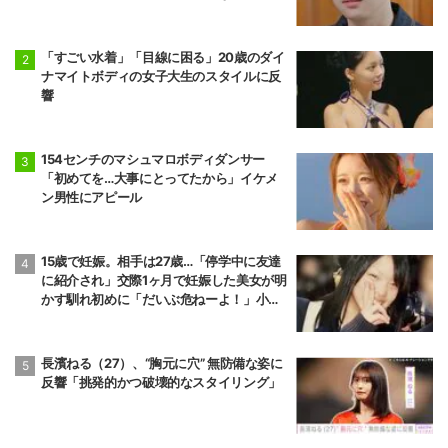
「すごい水着」「目線に困る」20歳のダイ
ナマイトボディの女子大生のスタイルに反
響
154センチのマシュマロボディダンサー
「初めてを…大事にとってたから」イケメ
ン男性にアピール
15歳で妊娠。相手は27歳…「停学中に友達
に紹介され」交際1ヶ月で妊娠した美女が明
かす馴れ初めに「だいぶ危ねーよ！」小森
純も絶句
長濱ねる（27）、“胸元に穴” 無防備な姿に
反響「挑発的かつ破壊的なスタイリング」