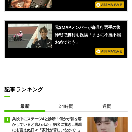
ABEMAでみる
元SMAPメンバーが森且行選手の復
帰戦で勝利を祝福「まさに不撓不屈
おめでとう」
ABEMAでみる
記事ランキング
最新
24時間
週間
兵役中にステージ4と診断「何かが骨を溶
かしていると言われた」病名に驚き…両親
にも言えぬ日々「家計が苦しいなかで…」