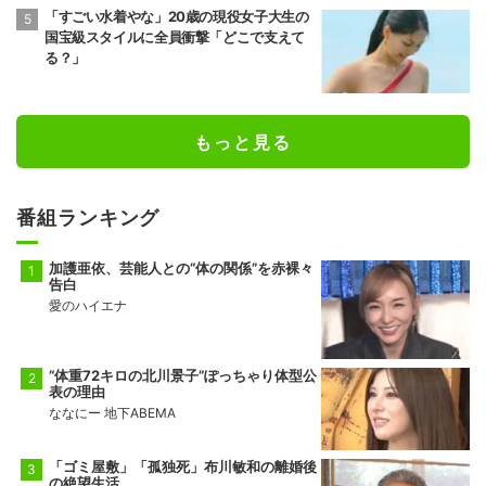
「すごい水着やな」20歳の現役女子大生の
国宝級スタイルに全員衝撃「どこで支えて
る？」
もっと見る
番組ランキング
加護亜依、芸能人との“体の関係”を赤裸々
告白
愛のハイエナ
“体重72キロの北川景子”ぽっちゃり体型公
表の理由
ななにー 地下ABEMA
「ゴミ屋敷」「孤独死」布川敏和の離婚後
の絶望生活