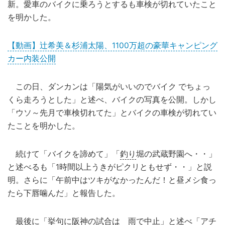
新。愛車のバイクに乗ろうとするも車検が切れていたこと
を明かした。
【動画】辻希美＆杉浦太陽、1100万超の豪華キャンピング
カー内装公開
この日、ダンカンは「陽気がいいのでバイク でちょっ
くら走ろうとした」と述べ、バイクの写真を公開。しかし
「ウソ～先月で車検切れてた」とバイクの車検が切れてい
たことを明かした。
続けて「バイクを諦めて」「
釣り
堀の武蔵野園へ・・」
と述べるも「1時間以上うきがピクリともせず・・」と説
明。さらに「午前中はツキがなかったんだ！と昼メシ食っ
たら下唇噛んだ」と報告した。
最後に「挙句に阪神の試合は 雨で中止」と述べ「アチ