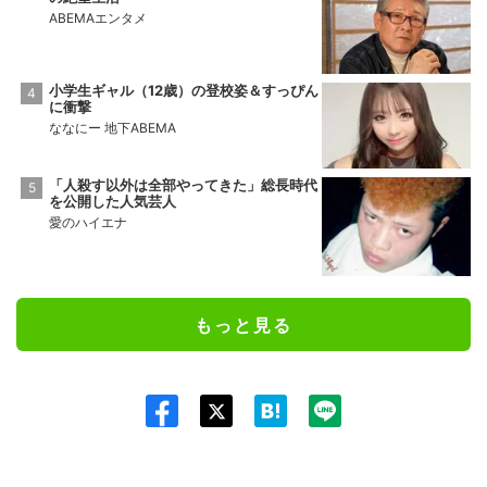
ABEMAエンタメ
小学生ギャル（12歳）の登校姿＆すっぴん
に衝撃
ななにー 地下ABEMA
「人殺す以外は全部やってきた」総長時代
を公開した人気芸人
愛のハイエナ
もっと見る
Twit
ter