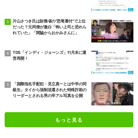
片山さつき氏は財務省の“恐竜番付”で上位
だった？元同僚が激白「怖い上司と恐れら
れていた」「関脇からおかみさんに」
TDS「インディ・ジョーンズ」11月末に運
営再開！
「国際指名手配犯・見立真一とは中学の同
級生」タイから強制送還された特殊詐欺の
リーダーとされる男の卒アル写真を公開
もっと見る