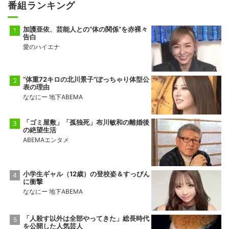
番組ランキング
加護亜依、芸能人との“体の関係”を赤裸々
告白
愛のハイエナ
“体重72キロの北川景子”ぽっちゃり体型公
表の理由
ななにー 地下ABEMA
「ゴミ屋敷」「孤独死」布川敏和の離婚後
の絶望生活
ABEMAエンタメ
小学生ギャル（12歳）の登校姿＆すっぴん
に衝撃
ななにー 地下ABEMA
「人殺す以外は全部やってきた」総長時代
を公開した人気芸人