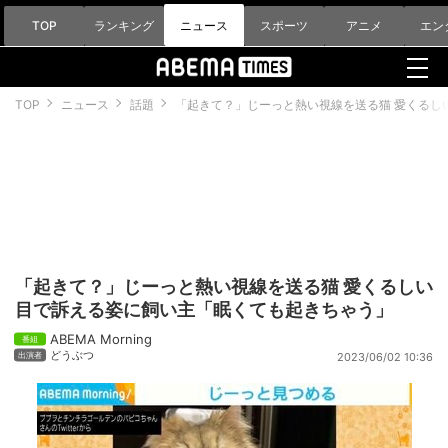
TOP
ランキング
ニュース
スポーツ
アニメ
エン
TOP
ニュース
話題
「起きて？」じーっと熱い視線を送る猫 愛くるし
「起きて？」じーっと熱い視線を送る猫 愛くるしい
目で訴える姿に飼い主「眠くても起きちゃう」
ABEMA Morning
どうぶつ
2023/06/02 10:36