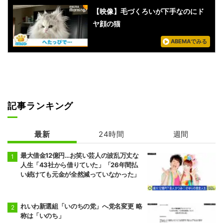
【映像】毛づくろいが下手なのにド
ヤ顔の猫
ABEMAでみる
記事ランキング
最新
24時間
週間
最大借金12億円…お笑い芸人の波乱万丈な
人生「43社から借りていた」「26年間払
い続けても元金が全然減っていなかった」
れいわ新選組「いのちの党」へ党名変更 略
称は「いのち」