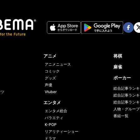
Face
Twi
book
er
アニメ
将棋
アニメニュース
麻雀
コミック
ポーカー
グッズ
声優
総合記事ランキ
ーツ
Vtuber
総合記事ランキ
エンタメ
総合記事ランキ
人物・グループ
エンタメ総合
番組一覧
バラエティ
K-POP
リアリティーショー
ドラマ