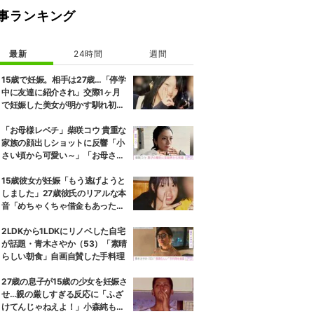
事ランキング
最新
24時間
週間
15歳で妊娠。相手は27歳…「停学
中に友達に紹介され」交際1ヶ月
で妊娠した美女が明かす馴れ初め
に「だいぶ危ねーよ！」小森純も
絶句
「お母様レベチ」柴咲コウ 貴重な
家族の顔出しショットに反響「小
さい頃から可愛い～」「お母さん
そっくり」
15歳彼女が妊娠「もう逃げようと
しました」27歳彼氏のリアルな本
音「めちゃくちゃ借金もあったの
で…」
2LDKから1LDKにリノベした自宅
が話題・青木さやか（53）「素晴
らしい朝食」自画自賛した手料理
27歳の息子が15歳の少女を妊娠さ
せ…親の厳しすぎる反応に「ふざ
けてんじゃねえよ！」小森純も怒