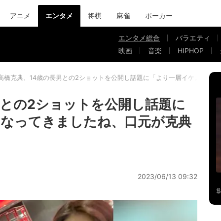
アニメ
エンタメ
将棋
麻雀
ポーカー
エンタメ総合
バラエティ
映画
音楽
HIPHOP
高橋克典、14歳の長男との2ショットを公開し話題に「より一層イケメンに
男との2ショットを公開し話題に
になってきましたね、口元が克典
2023/06/13 09:32