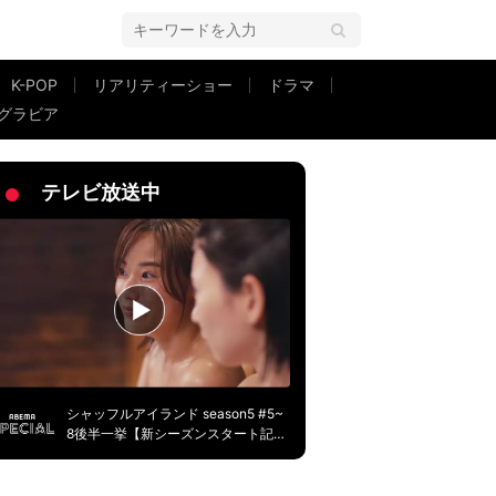
K-POP
リアリティーショー
ドラマ
グラビア
なってきましたね、口元が克典さんにそっくり」
テレビ放送中
シャッフルアイランド season5 #5~
8後半一挙【新シーズンスタート記
念】