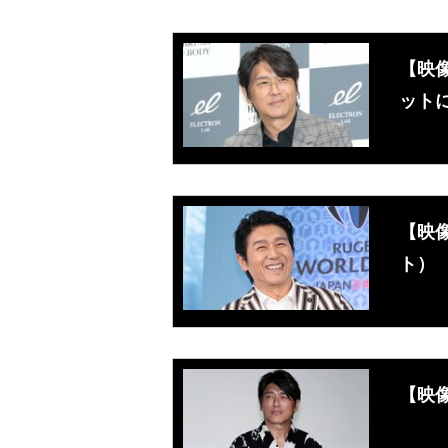
【映像
ット
【映
ト）
【映