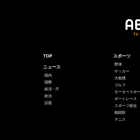
TOP
スポーツ
野球
ニュース
サッカー
国内
大相撲
国際
ゴルフ
経済・IT
モータースポ
政治
ボートレース
話題
スポーツ総合
格闘技
テニス