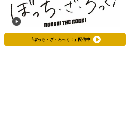
『ぼっち・ざ・ろっく！』配信中