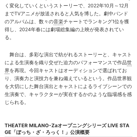
く変化していくというストーリーで、2022年10月～12月
までTVアニメが放送されると人気を博した。劇中バンド
のアルバムは、数々の
音楽
チャートでランキング1位を獲
得し、2024年春には劇場総集編の上映が発表されてい
る。
舞台は、多彩な演出で紡がれるストーリーと、キャスト
による生演奏を織り交ぜた迫力のパフォーマンスで作品
世
界
を再現。今回キャストはオーディションで選ばれてお
り、演奏力と演技力を兼ね備えているという。作品世界観
を大切にした舞台演出とキャストによるライブシーンでの
生演奏で、キャラクターが実在するかのような臨場感を感
じられる。
THEATER MILANO-Zaオープニングシリーズ LIVE STA
GE「ぼっち・ざ・ろっく！」公演概要