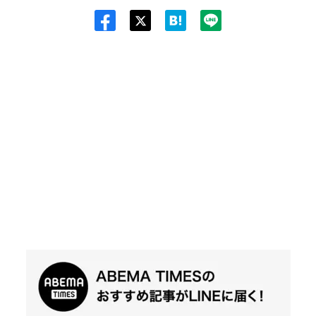
Twit
ter