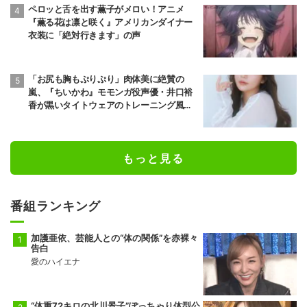
ペロッと舌を出す薫子がメロい！アニメ
『薫る花は凛と咲く』アメリカンダイナー
衣装に「絶対行きます」の声
「お尻も胸もぷりぷり」肉体美に絶賛の
嵐、『ちいかわ』モモンガ役声優・井口裕
香が黒いタイトウェアのトレーニング風景
公開
もっと見る
番組ランキング
加護亜依、芸能人との“体の関係”を赤裸々
告白
愛のハイエナ
“体重72キロの北川景子”ぽっちゃり体型公