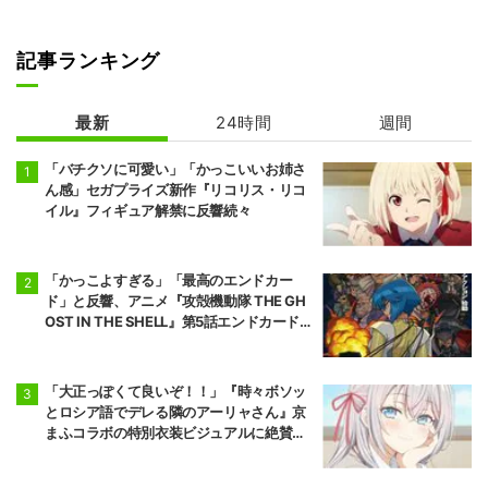
記事ランキング
シャンピニオン
の魔女
最新
24時間
週間
「バチクソに可愛い」「かっこいいお姉さ
ん感」セガプライズ新作『リコリス・リコ
イル』フィギュア解禁に反響続々
「かっこよすぎる」「最高のエンドカー
ド」と反響、アニメ『攻殻機動隊 THE GH
OST IN THE SHELL』第5話エンドカード公
開
「大正っぽくて良いぞ！！」『時々ボソッ
とロシア語でデレる隣のアーリャさん』京
まふコラボの特別衣装ビジュアルに絶賛の
声