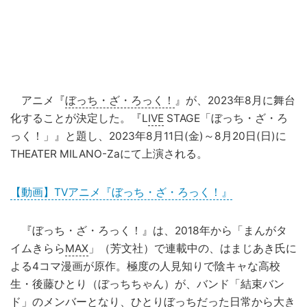
アニメ『
ぼっち・ざ・ろっく！
』が、2023年8月に舞台
化することが決定した。『L
IVE
STAGE「ぼっち・ざ・ろ
っく！」』と題し、2023年8月11日(金)～8月20日(日)に
THEATER MILANO-Zaにて上演される。
【動画】TVアニメ『ぼっち・ざ・ろっく！』
『ぼっち・ざ・ろっく！』は、2018年から「まんがタ
イムきらら
MAX
」（芳文社）で連載中の、はまじあき氏に
よる4コマ漫画が原作。極度の人見知りで陰キャな高校
生・後藤ひとり（ぼっちちゃん）が、バンド「結束バン
ド」のメンバーとなり、ひとりぼっちだった日常から大き