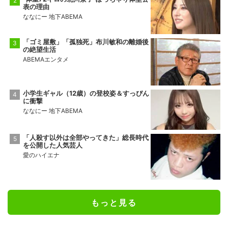
表の理由
ななにー 地下ABEMA
「ゴミ屋敷」「孤独死」布川敏和の離婚後
の絶望生活
ABEMAエンタメ
小学生ギャル（12歳）の登校姿＆すっぴん
に衝撃
ななにー 地下ABEMA
「人殺す以外は全部やってきた」総長時代
を公開した人気芸人
愛のハイエナ
もっと見る