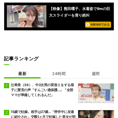
【映像】熊田曜子、水着姿で9mの巨
大スライダーを滑り絶叫
ABEMAでみる
記事ランキング
最新
24時間
週間
辻希美（39）、中2次男の荷造りをする様
子に賛否の声「すんごい過保護…」「全部
ママが準備してくれるんだ」
15歳で妊娠。相手は27歳…「停学中に友達
に紹介され」交際1ヶ月で妊娠した美女が明