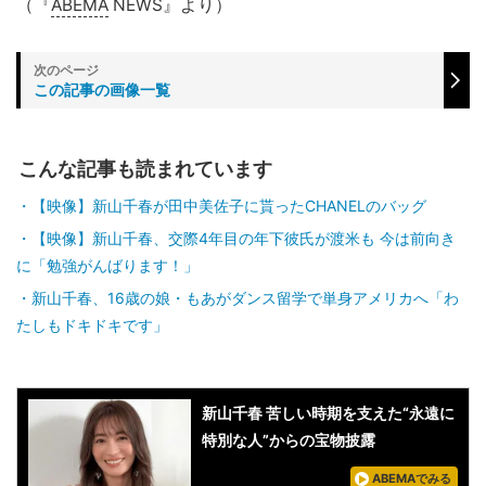
（『
ABEMA
NEWS』より）
この記事の画像一覧
こんな記事も読まれています
【映像】新山千春が田中美佐子に貰ったCHANELのバッグ
【映像】新山千春、交際4年目の年下彼氏が渡米も 今は前向き
に「勉強がんばります！」
新山千春、16歳の娘・もあがダンス留学で単身アメリカへ「わ
たしもドキドキです」
新山千春 苦しい時期を支えた“永遠に
特別な人”からの宝物披露
ABEMAでみる