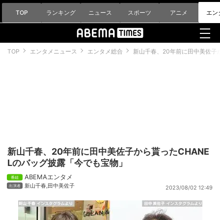
TOP
ランキング
ニュース
スポーツ
アニメ
エン
TOP
エンタメニュース
エンタメ総合
新山千春、20年前に田中美佐子
新山千春、20年前に田中美佐子から貰ったCHANE
Lのバッグ披露「今でも宝物」
ABEMAエンタメ
新山千春
,
田中美佐子
2023/08/02 12:49