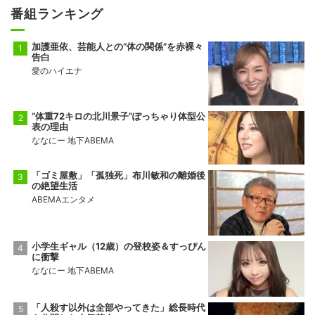
番組ランキング
加護亜依、芸能人との“体の関係”を赤裸々
告白
愛のハイエナ
“体重72キロの北川景子”ぽっちゃり体型公
表の理由
ななにー 地下ABEMA
「ゴミ屋敷」「孤独死」布川敏和の離婚後
の絶望生活
ABEMAエンタメ
小学生ギャル（12歳）の登校姿＆すっぴん
に衝撃
ななにー 地下ABEMA
「人殺す以外は全部やってきた」総長時代