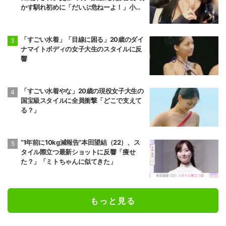
かす馴れ初めに「だいぶ危ねーよ！」小森
純も絶句
「すごい水着」「目線に困る」20歳のダイ
ナマイトボディの女子大生のスタイルに反
響
「すごい水着やな」20歳の現役女子大生の
国宝級スタイルに全員衝撃「どこで支えて
る？」
“1年前に10kg減報告”本田望結（22）、ス
タイル際立つ最新ショットに反響「痩せ
た？」「ミトちゃんに似てきた」
もっと見る