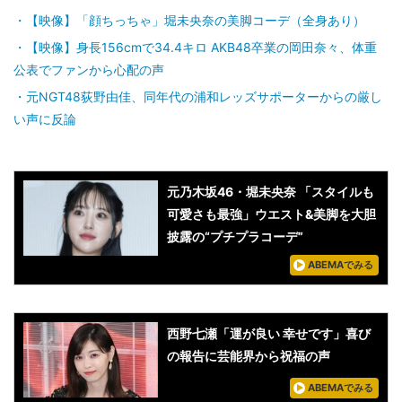
【映像】「顔ちっちゃ」堀未央奈の美脚コーデ（全身あり）
【映像】身長156cmで34.4キロ AKB48卒業の岡田奈々、体重
公表でファンから心配の声
元NGT48荻野由佳、同年代の浦和レッズサポーターからの厳し
い声に反論
元乃木坂46・堀未央奈 「スタイルも
可愛さも最強」ウエスト&美脚を大胆
披露の“プチプラコーデ”
ABEMAでみる
西野七瀬「運が良い 幸せです」喜び
の報告に芸能界から祝福の声
ABEMAでみる