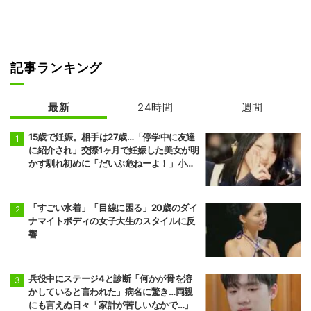
記事ランキング
最新
24時間
週間
15歳で妊娠。相手は27歳…「停学中に友達
に紹介され」交際1ヶ月で妊娠した美女が明
かす馴れ初めに「だいぶ危ねーよ！」小森
純も絶句
「すごい水着」「目線に困る」20歳のダイ
ナマイトボディの女子大生のスタイルに反
響
兵役中にステージ4と診断「何かが骨を溶
かしていると言われた」病名に驚き…両親
にも言えぬ日々「家計が苦しいなかで…」