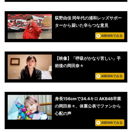
荻野由佳 同年代の浦和レッズサポー
ターから届いた辛らつな意見
ABEMAでみる
【映像】「呼吸がかなり苦しい」手
術後の岡田奈々
ABEMAでみる
身長156cmで34.4キロ AKB48卒業
の岡田奈々、体重公表でファンから
心配の声
ABEMAでみる