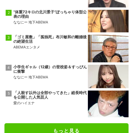
“体重72キロの北川景子”ぽっちゃり体型公
表の理由
ななにー 地下ABEMA
「ゴミ屋敷」「孤独死」布川敏和の離婚後
の絶望生活
ABEMAエンタメ
小学生ギャル（12歳）の登校姿＆すっぴん
に衝撃
ななにー 地下ABEMA
「人殺す以外は全部やってきた」総長時代
を公開した人気芸人
愛のハイエナ
もっと見る