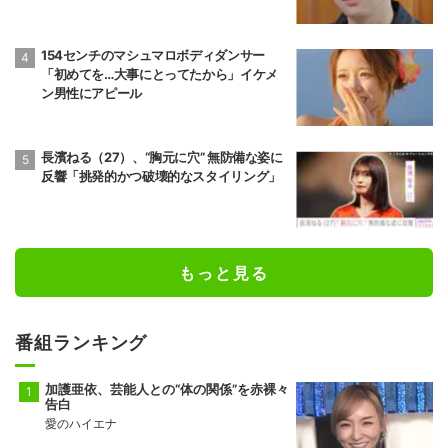
154センチのマシュマロボディダンサー
「初めてを…大事にとってたから」イケメ
ン男性にアピール
長濱ねる（27）、“胸元に穴” 無防備な姿に
反響「挑発的かつ破壊的なスタイリング」
もっと見る
番組ランキング
加護亜依、芸能人との“体の関係”を赤裸々
告白
愛のハイエナ