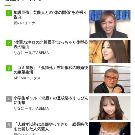
加護亜依、芸能人との“体の関係”を赤裸々
告白
愛のハイエナ
“体重72キロの北川景子”ぽっちゃり体型公
表の理由
ななにー 地下ABEMA
「ゴミ屋敷」「孤独死」布川敏和の離婚後
の絶望生活
ABEMAエンタメ
小学生ギャル（12歳）の登校姿＆すっぴん
に衝撃
ななにー 地下ABEMA
「人殺す以外は全部やってきた」総長時代
を公開した人気芸人
愛のハイエナ