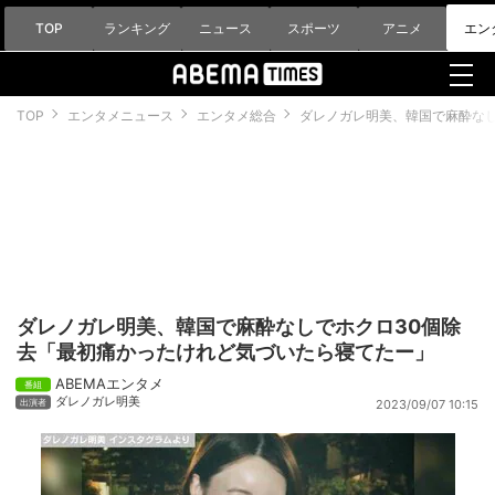
TOP
ランキング
ニュース
スポーツ
アニメ
エン
TOP
エンタメニュース
エンタメ総合
ダレノガレ明美、韓国で麻酔な
ダレノガレ明美、韓国で麻酔なしでホクロ30個除
去「最初痛かったけれど気づいたら寝てたー」
ABEMAエンタメ
ダレノガレ明美
2023/09/07 10:15