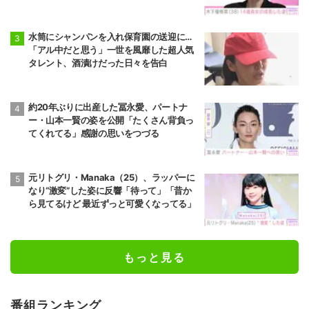
りすぎる」など反響
水筒にシャンパンを入れ保育園の送迎に…
「アル中だと思う」一世を風靡した超人気
タレント、酒漬けだった日々を告白
約20年ぶりに出産した冨永愛、パートナ
ー・山本一賢の姿を公開「たくさん背負っ
てくれてる」感謝の思いをつづる
元リトグリ・Manaka（25）、ラッパーに
なり“激変”した姿に反響「待って」「昔か
ら見てるけど 最近ずっと可愛くなってる」
もっと見る
番組ランキング