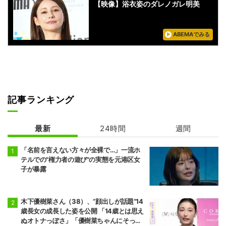
【映像】浴衣姿のダレノガレ明美
ABEMAでみる
記事ランキング
最新
24時間
週間
「名前を言えない方々が全裸で…」一流ホ
テルでの"権力者の遊び"の実態を元港区女
子が暴露
木下優樹菜さん（38）、“顔出しが話題”14
歳長女の成長した姿を公開 「14歳とは思え
ぬオトナっぽさ」「優樹菜ちゃんにそっく