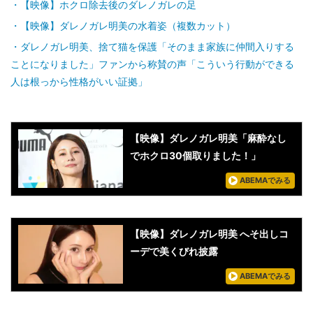
【映像】ホクロ除去後のダレノガレの足
【映像】ダレノガレ明美の水着姿（複数カット）
ダレノガレ明美、捨て猫を保護「そのまま家族に仲間入りする
ことになりました」ファンから称賛の声「こういう行動ができる
人は根っから性格がいい証拠」
【映像】ダレノガレ明美「麻酔なし
でホクロ30個取りました！」
ABEMAでみる
【映像】ダレノガレ明美 へそ出しコ
ーデで美くびれ披露
ABEMAでみる