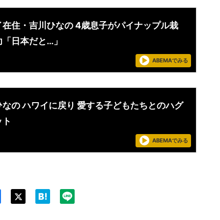
イ在住・吉川ひなの 4歳息子がパイナップル栽
功「日本だと…」
ABEMAでみる
ひなの ハワイに戻り 愛する子どもたちとのハグ
ット
ABEMAでみる
Twit