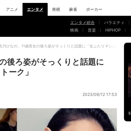
アニメ
エンタメ
将棋
麻雀
ポーカー
エンタメ総合
バラエティ
映画
音楽
HIPHOP
吉川ひなの、11歳長女の後ろ姿がそっくりと話題に「女ふたりマシンガント
女の後ろ姿がそっくりと話題に
ントーク」
2023/09/12 17:53