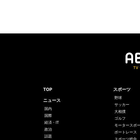
TOP
スポーツ
野球
ニュース
サッカー
国内
大相撲
国際
ゴルフ
経済・IT
モータースポ
政治
ボートレース
話題
スポーツ総合