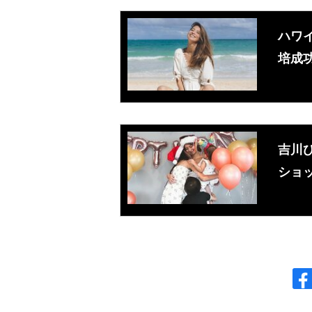
ハワ
培成
吉川
ショ