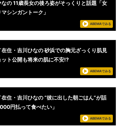
ひなの 11歳長女の後ろ姿がそっくりと話題「女
りマシンガントーク」
ABEMAでみる
イ在住・吉川ひなの 砂浜での胸元ざっくり肌見
ョット公開も将来の肌に不安!?
ABEMAでみる
イ在住・吉川ひなの “彼に出した朝ごはん”が話
5000円払って食べたい」
ABEMAでみる