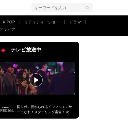
K-POP
リアリティーショー
ドラマ
グラビア
ーク」
テレビ放送中
同世代に憧れられるインフルエンサ
ーになれ！スタイリング審査！ める
ぷち＃１