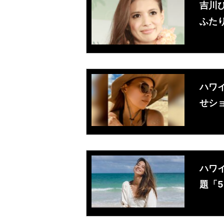
吉川
ふた
ハワ
せシ
ハワ
題「