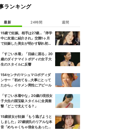
事ランキング
最新
24時間
週間
15歳で妊娠。相手は27歳…「停学
中に友達に紹介され」交際1ヶ月
で妊娠した美女が明かす馴れ初め
に「だいぶ危ねーよ！」小森純も
絶句
「すごい水着」「目線に困る」20
歳のダイナマイトボディの女子大
生のスタイルに反響
154センチのマシュマロボディダ
ンサー「初めてを…大事にとって
たから」イケメン男性にアピール
「すごい水着やな」20歳の現役女
子大生の国宝級スタイルに全員衝
撃「どこで支えてる？」
15歳彼女が妊娠「もう逃げようと
しました」27歳彼氏のリアルな本
音「めちゃくちゃ借金もあったの