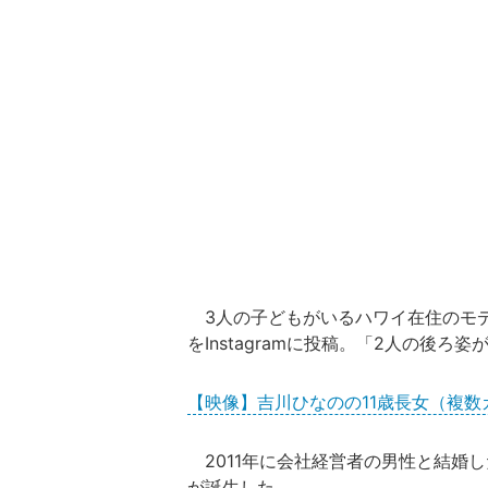
3人の子どもがいるハワイ在住のモ
をInstagramに投稿。「2人の後
【映像】吉川ひなのの11歳長女（複数
2011年に会社経営者の男性と結婚した
が誕生した。