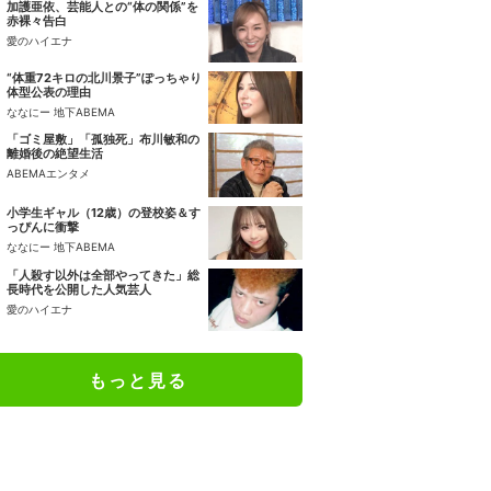
加護亜依、芸能人との“体の関係”を
赤裸々告白
愛のハイエナ
“体重72キロの北川景子”ぽっちゃり
体型公表の理由
ななにー 地下ABEMA
「ゴミ屋敷」「孤独死」布川敏和の
離婚後の絶望生活
ABEMAエンタメ
小学生ギャル（12歳）の登校姿＆す
っぴんに衝撃
ななにー 地下ABEMA
「人殺す以外は全部やってきた」総
長時代を公開した人気芸人
愛のハイエナ
もっと見る