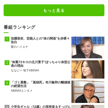
もっと見る
番組ランキング
加護亜依、芸能人との“体の関係”を赤裸々
告白
愛のハイエナ
“体重72キロの北川景子”ぽっちゃり体型公
表の理由
ななにー 地下ABEMA
「ゴミ屋敷」「孤独死」布川敏和の離婚後
の絶望生活
ABEMAエンタメ
小学生ギャル（12歳）の登校姿＆すっぴん