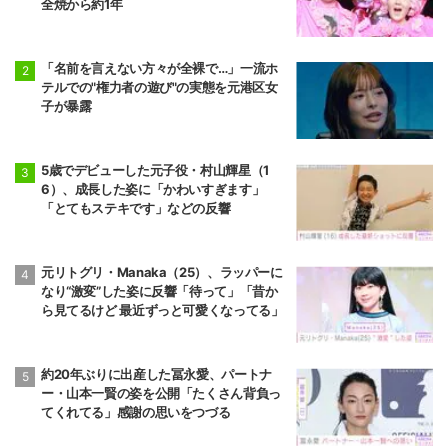
全焼から約1年
「名前を言えない方々が全裸で…」一流ホ
テルでの"権力者の遊び"の実態を元港区女
子が暴露
5歳でデビューした元子役・村山輝星（1
6）、成長した姿に「かわいすぎます」
「とてもステキです」などの反響
元リトグリ・Manaka（25）、ラッパーに
なり“激変”した姿に反響「待って」「昔か
ら見てるけど 最近ずっと可愛くなってる」
約20年ぶりに出産した冨永愛、パートナ
ー・山本一賢の姿を公開「たくさん背負っ
てくれてる」感謝の思いをつづる