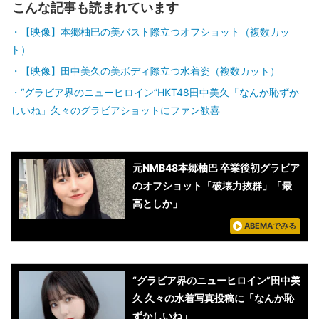
こんな記事も読まれています
【映像】本郷柚巴の美バスト際立つオフショット（複数カッ
ト）
【映像】田中美久の美ボディ際立つ水着姿（複数カット）
“グラビア界のニューヒロイン”HKT48田中美久「なんか恥ずか
しいね」久々のグラビアショットにファン歓喜
元NMB48本郷柚巴 卒業後初グラビア
のオフショット「破壊力抜群」「最
高としか」
ABEMAでみる
“グラビア界のニューヒロイン”田中美
久 久々の水着写真投稿に「なんか恥
ずかしいね」