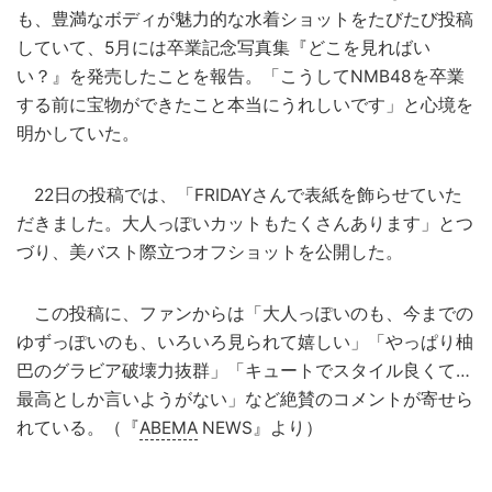
も、豊満なボディが魅力的な水着ショットをたびたび投稿
していて、5月には卒業記念写真集『どこを見ればい
い？』を発売したことを報告。「こうしてNMB48を卒業
する前に宝物ができたこと本当にうれしいです」と心境を
明かしていた。
22日の投稿では、「FRIDAYさんで表紙を飾らせていた
だきました。大人っぽいカットもたくさんあります」とつ
づり、美バスト際立つオフショットを公開した。
この投稿に、ファンからは「大人っぽいのも、今までの
ゆずっぽいのも、いろいろ見られて嬉しい」「やっぱり柚
巴のグラビア破壊力抜群」「キュートでスタイル良くて…
最高としか言いようがない」など絶賛のコメントが寄せら
れている。（『
ABEMA
NEWS』より）