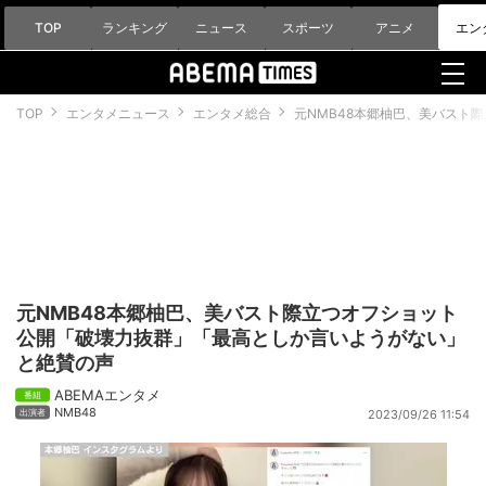
TOP
ランキング
ニュース
スポーツ
アニメ
エン
TOP
エンタメニュース
エンタメ総合
元NMB48本郷柚巴、美バスト
元NMB48本郷柚巴、美バスト際立つオフショット
公開「破壊力抜群」「最高としか言いようがない」
と絶賛の声
ABEMAエンタメ
NMB48
2023/09/26 11:54