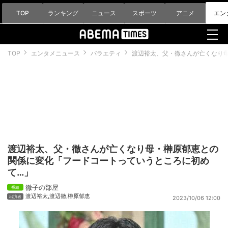
TOP
ランキング
ニュース
スポーツ
アニメ
エン
TOP
エンタメニュース
バラエティ
渡辺裕太、父・徹さんが亡くなり
渡辺裕太、父・徹さんが亡くなり母・榊原郁恵との
関係に変化「フードコートっていうところに初め
て…」
徹子の部屋
渡辺裕太
,
渡辺徹
,
榊原郁恵
2023/10/06 12:00