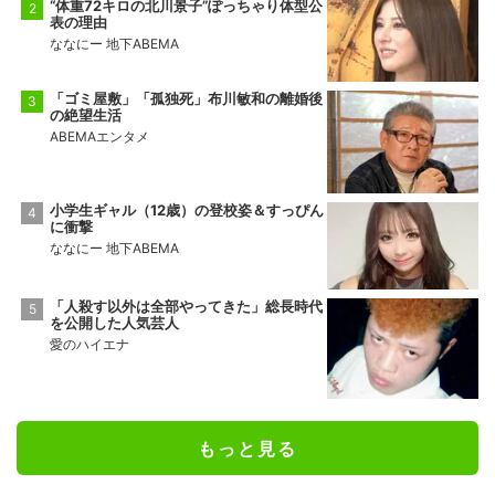
“体重72キロの北川景子”ぽっちゃり体型公
表の理由
ななにー 地下ABEMA
「ゴミ屋敷」「孤独死」布川敏和の離婚後
の絶望生活
ABEMAエンタメ
小学生ギャル（12歳）の登校姿＆すっぴん
に衝撃
ななにー 地下ABEMA
「人殺す以外は全部やってきた」総長時代
を公開した人気芸人
愛のハイエナ
もっと見る