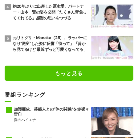
約20年ぶりに出産した冨永愛、パートナ
ー・山本一賢の姿を公開「たくさん背負っ
てくれてる」感謝の思いをつづる
元リトグリ・Manaka（25）、ラッパーに
なり“激変”した姿に反響「待って」「昔か
ら見てるけど 最近ずっと可愛くなってる」
もっと見る
番組ランキング
加護亜依、芸能人との“体の関係”を赤裸々
告白
愛のハイエナ