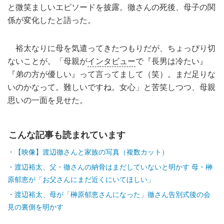
と微笑ましいエピソードを披露。徹さんの死後、母子の関
係が変化したと語った。
裕太なりに母を気遣ってきたつもりだが、ちょっぴり切
ないことが。「母親が
インタビュー
で『長男は冷たい』
『弟の方が優しい』って言ってまして（笑）。まだ足りな
いのかなって。難しいですね。女心」と苦笑しつつ、母親
思いの一面を見せた。
こんな記事も読まれています
【映像】渡辺徹さんと家族の写真（複数カット）
渡辺裕太、父・徹さんの納骨はまだしていないと明かす 母・榊
原郁恵が「お父さんにまだ近くにいてほしい」
渡辺裕太、母が「榊原郁恵さんになった」徹さん告別式後の会
見の裏側を明かす