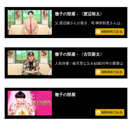
徹子の部屋 - 〈渡辺裕太〉
父 渡辺徹さんが逝き、母 榊原郁恵さんは…
ABEMAでみる
徹子の部屋 - 〈古田新太〉
人気俳優！破天荒な父＆結婚30年の愛妻は
ABEMAでみる
徹子の部屋
ABEMAでみる