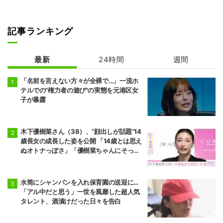
記事ランキング
最新
24時間
週間
「名前を言えない方々が全裸で…」一流ホ
テルでの"権力者の遊び"の実態を元港区女
子が暴露
木下優樹菜さん（38）、“顔出しが話題”14
歳長女の成長した姿を公開 「14歳とは思え
ぬオトナっぽさ」「優樹菜ちゃんにそっく
りすぎる」など反響
水筒にシャンパンを入れ保育園の送迎に…
「アル中だと思う」一世を風靡した超人気
タレント、酒漬けだった日々を告白