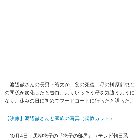
渡辺徹
さんの長男・裕太が、父の死後、母の
榊原郁恵
と
の関係が変化したと告白。よりいっそう母を気遣うように
なり、休みの日に初めてフードコートに行ったと語った。
【映像】渡辺徹さんと家族の写真（複数カット）
10月4日、
黒柳徹子
の『
徹子の部屋
』（
テレビ朝日
系