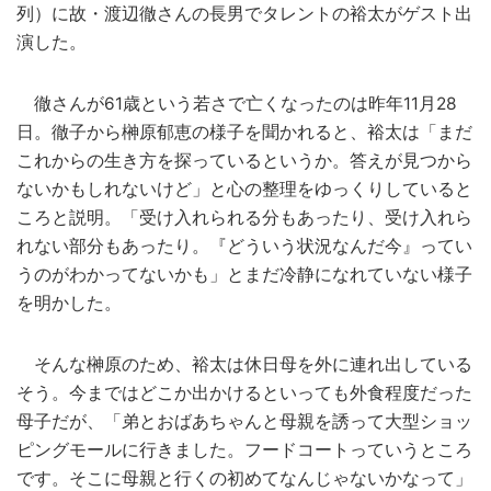
列）に故・渡辺徹さんの長男でタレントの裕太がゲスト出
演した。
徹さんが61歳という若さで亡くなったのは昨年11月28
日。徹子から榊原郁恵の様子を聞かれると、裕太は「まだ
これからの生き方を探っているというか。答えが見つから
ないかもしれないけど」と心の整理をゆっくりしていると
ころと説明。「受け入れられる分もあったり、受け入れら
れない部分もあったり。『どういう状況なんだ今』ってい
うのがわかってないかも」とまだ冷静になれていない様子
を明かした。
そんな榊原のため、裕太は休日母を外に連れ出している
そう。今まではどこか出かけるといっても外食程度だった
母子だが、「弟とおばあちゃんと母親を誘って大型ショッ
ピングモールに行きました。フードコートっていうところ
です。そこに母親と行くの初めてなんじゃないかなって」