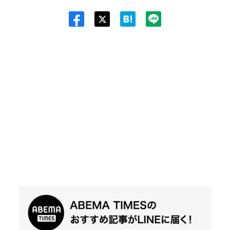
Twit
ter