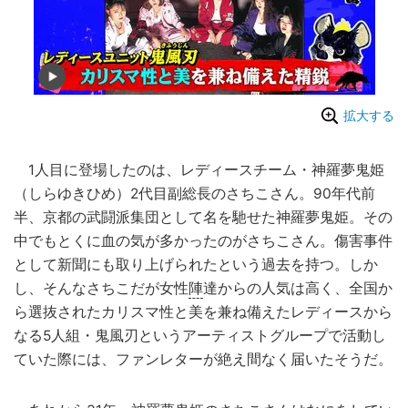
拡大する
1人目に登場したのは、レディースチーム・神羅夢鬼姫
（しらゆきひめ）2代目副総長のさちこさん。90年代前
半、京都の武闘派集団として名を馳せた神羅夢鬼姫。その
中でもとくに血の気が多かったのがさちこさん。傷害事件
として新聞にも取り上げられたという過去を持つ。しか
し、そんなさちこだが女性
陣
達からの人気は高く、全国か
ら選抜されたカリスマ性と美を兼ね備えたレディースから
なる5人組・鬼風刃というアーティストグループで活動し
ていた際には、ファンレターが絶え間なく届いたそうだ。