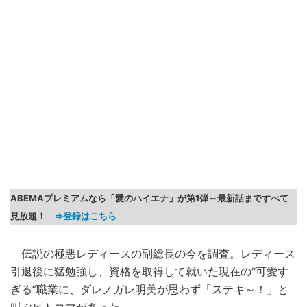
ABEMAプレミアムなら「愛のハイエナ」が第1弾～最新話まですべて
見放題！
⇒登録はこちら
伝説の極悪レディースの副総長の今を調査。レディース
引退後に猛勉強し、資格を取得して就いた現在の“可愛す
ぎる”職業に、
ダレノガレ明美
が思わず「ステキ～！」と