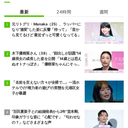
最新
24時間
週間
元リトグリ・Manaka（25）、ラッパーに
なり“激変”した姿に反響「待って」「昔か
ら見てるけど 最近ずっと可愛くなってる」
木下優樹菜さん（38）、“顔出しが話題”14
歳長女の成長した姿を公開 「14歳とは思え
ぬオトナっぽさ」「優樹菜ちゃんにそっく
りすぎる」など反響
「名前を言えない方々が全裸で…」一流ホ
テルでの"権力者の遊び"の実態を元港区女
子が暴露
“百田夏菜子との結婚発表から2年”堂本剛、
印象ガラリな姿に「心配です」「匂わせな
の？」などさまざまな声