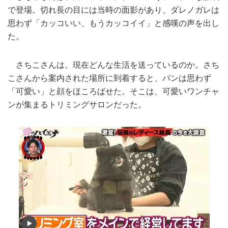
で登場。切れ長の目には当時の面影があり、ダレノガレは
思わず「カッコいい、もうカッコイイ」と感嘆の声を出し
た。
さちこさんは、現在どんな生活を送っているのか。さち
こさんから案内された場所に到着すると、バンは思わず
「可愛い」と顔をほころばせた。そこは、可愛いワンチャ
ンが集まるトリミングサロンだった。