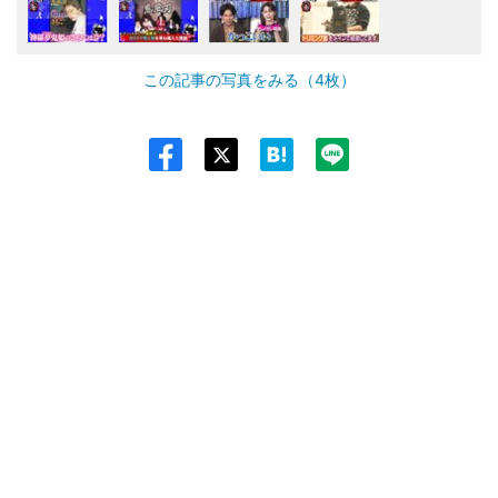
この記事の写真をみる（4枚）
Twit
ter