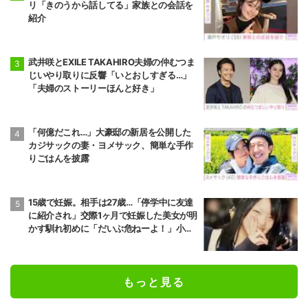
リ「きのうから話してる」家族との会話を
紹介
武井咲とEXILE TAKAHIRO夫婦の仲むつま
じいやり取りに反響「いとおしすぎる…」
「夫婦のストーリーほんと好き」
「何億だこれ…」大豪邸の新居を公開した
カジサックの妻・ヨメサック、簡単な手作
りごはんを披露
15歳で妊娠。相手は27歳…「停学中に友達
に紹介され」交際1ヶ月で妊娠した美女が明
かす馴れ初めに「だいぶ危ねーよ！」小森
純も絶句
もっと見る