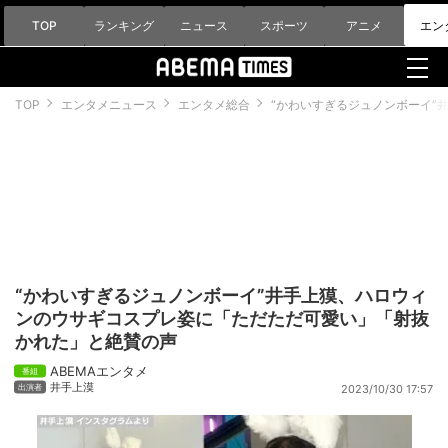
TOP
ランキング
ニュース
スポーツ
アニメ
エン
TOP
エンタメニュース
エンタメ総合
“かわいすぎるジュノンボーイ”
“かわいすぎるジュノンボーイ”井手上獏、ハロウィ
ンのウサギコスプレ姿に「ただただ可愛い」「射抜
かれた」と絶賛の声
ABEMAエンタメ
井手上漠
2023/10/30 17:57