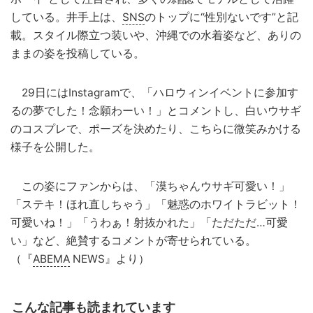
している。井手上は、
SNS
のトップに“性別ないです”と記
載。スタイル際立つ装いや、沖縄での水着姿など、ありの
ままの姿を投稿している。
29日にはInstagramで、「ハロウィンイベントに参加す
るの夢でした！念願わーい！」とコメントし、白いウサギ
のコスプレで、ポーズを決めたり、こちらに微笑みかける
様子を公開した。
この姿にファンからは、「漠ちゃんウサギ可愛い！」
「ステキ！ほれ直しちゃう」「魅惑のホワイトラビット！
可愛いね！」「うわぁ！射抜かれた」「ただただ…可愛
い」など、絶賛するコメントが寄せられている。
（『
ABEMA
NEWS』より）
こんな記事も読まれています