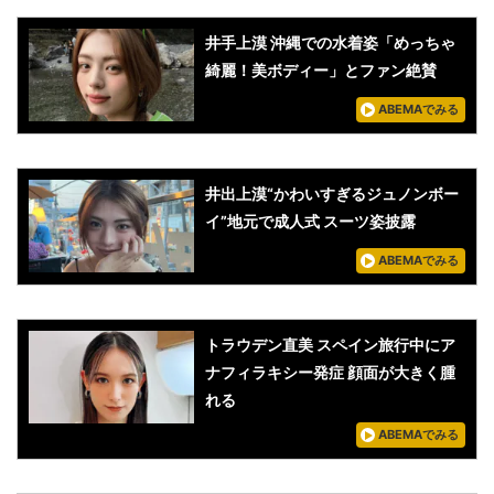
井手上漠 沖縄での水着姿「めっちゃ
綺麗！美ボディー」とファン絶賛
ABEMAでみる
井出上漠“かわいすぎるジュノンボー
イ”地元で成人式 スーツ姿披露
ABEMAでみる
トラウデン直美 スペイン旅行中にア
ナフィラキシー発症 顔面が大きく腫
れる
ABEMAでみる