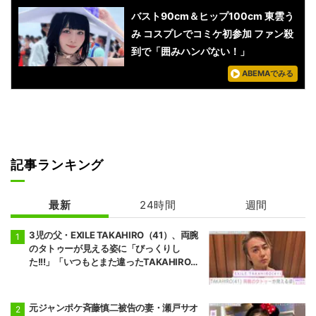
バスト90cm＆ヒップ100cm 東雲う
み コスプレでコミケ初参加 ファン殺
到で「囲みハンパない！」
ABEMAでみる
記事ランキング
最新
24時間
週間
3児の父・EXILE TAKAHIRO（41）、両腕
のタトゥーが見える姿に「びっくりし
た!!!」「いつもとまた違ったTAKAHIROさ
ん」などの反響
元ジャンポケ斉藤慎二被告の妻・瀬戸サオ