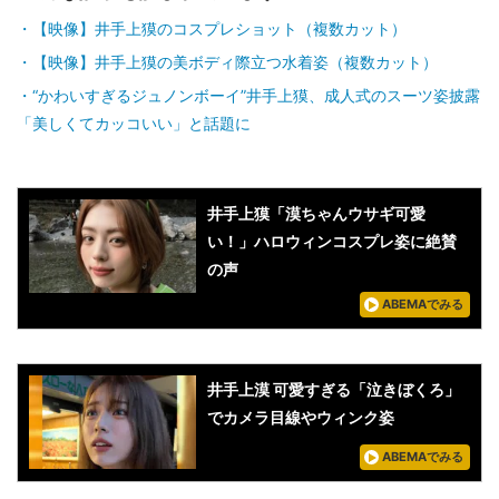
【映像】井手上獏のコスプレショット（複数カット）
【映像】井手上獏の美ボディ際立つ水着姿（複数カット）
“かわいすぎるジュノンボーイ”井手上獏、成人式のスーツ姿披露
「美しくてカッコいい」と話題に
井手上獏「漠ちゃんウサギ可愛
い！」ハロウィンコスプレ姿に絶賛
の声
ABEMAでみる
井手上漠 可愛すぎる「泣きぼくろ」
でカメラ目線やウィンク姿
ABEMAでみる