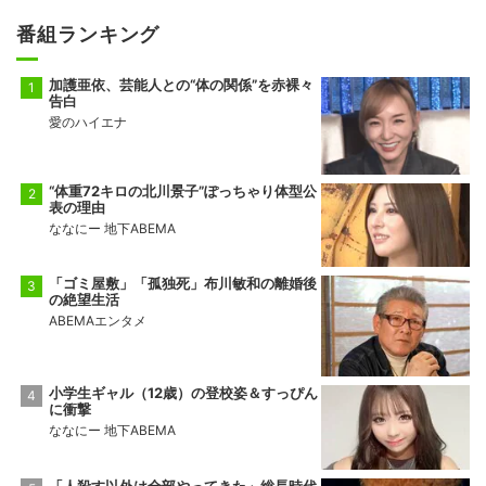
番組ランキング
加護亜依、芸能人との“体の関係”を赤裸々
告白
愛のハイエナ
“体重72キロの北川景子”ぽっちゃり体型公
表の理由
ななにー 地下ABEMA
「ゴミ屋敷」「孤独死」布川敏和の離婚後
の絶望生活
ABEMAエンタメ
小学生ギャル（12歳）の登校姿＆すっぴん
に衝撃
ななにー 地下ABEMA