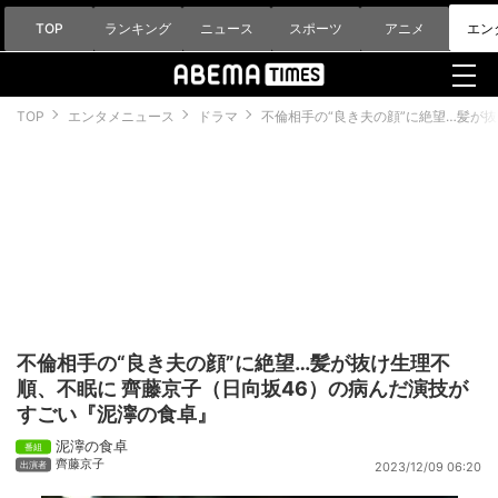
TOP
ランキング
ニュース
スポーツ
アニメ
エン
TOP
エンタメニュース
ドラマ
不倫相手の“良き夫の顔”に絶望…髪が
不倫相手の“良き夫の顔”に絶望…髪が抜け生理不
順、不眠に 齊藤京子（日向坂46）の病んだ演技が
すごい『泥濘の食卓』
泥濘の食卓
齊藤京子
2023/12/09 06:20