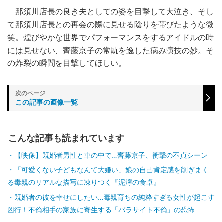
那須川店長の良き夫としての姿を目撃して大泣き、そし
て那須川店長との再会の際に見せる陰りを帯びたような微
笑。煌びやかな
世界
でパフォーマンスをするアイドルの時
には見せない、齊藤京子の常軌を逸した病み演技の妙。そ
の炸裂の瞬間を目撃してほしい。
この記事の画像一覧
こんな記事も読まれています
【映像】既婚者男性と車の中で…齊藤京子、衝撃の不貞シーン
「可愛くない子どもなんて大嫌い」娘の自己肯定感を削ぎまく
る毒親のリアルな描写に凍りつく『泥濘の食卓』
既婚者の彼を幸せにしたい…毒親育ちの純粋すぎる女性が起こす
凶行！不倫相手の家族に寄生する「パラサイト不倫」の恐怖