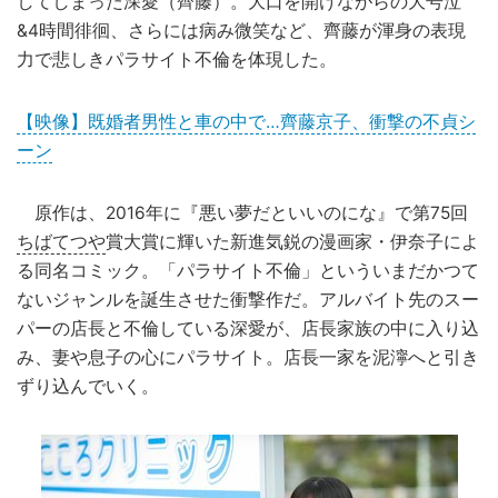
してしまった深愛（齊藤）。大口を開けながらの大号泣
&4時間徘徊、さらには病み微笑など、齊藤が渾身の表現
力で悲しきパラサイト不倫を体現した。
【映像】既婚者男性と車の中で…齊藤京子、衝撃の不貞シ
ーン
原作は、2016年に『悪い夢だといいのにな』で第75回
ちばてつや
賞大賞に輝いた新進気鋭の漫画家・伊奈子によ
る同名コミック。「パラサイト不倫」といういまだかつて
ないジャンルを誕生させた衝撃作だ。アルバイト先のスー
パーの店長と不倫している深愛が、店長家族の中に入り込
み、妻や息子の心にパラサイト。店長一家を泥濘へと引き
ずり込んでいく。