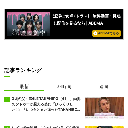
泥濘の食卓 (ドラマ) | 無料動画・見逃
し配信を見るなら | ABEMA
ABEMAでみる
記事ランキング
最新
24時間
週間
3児の父・EXILE TAKAHIRO（41）、両腕
のタトゥーが見える姿に「びっくりし
た!!!」「いつもとまた違ったTAKAHIROさ
ん」などの反響
レインボー池田、“めっちゃ仲良い”女子ア