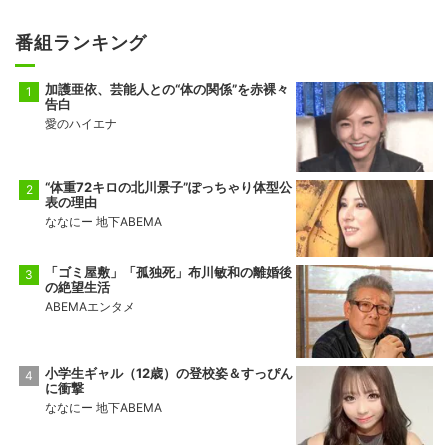
番組ランキング
加護亜依、芸能人との“体の関係”を赤裸々
告白
愛のハイエナ
“体重72キロの北川景子”ぽっちゃり体型公
表の理由
ななにー 地下ABEMA
「ゴミ屋敷」「孤独死」布川敏和の離婚後
の絶望生活
ABEMAエンタメ
小学生ギャル（12歳）の登校姿＆すっぴん
に衝撃
ななにー 地下ABEMA