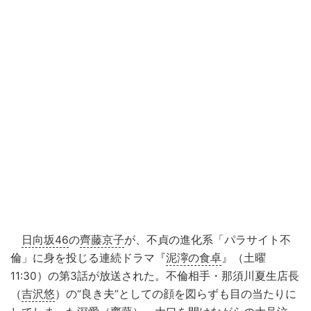
日向坂46
の
齊藤京子
が、不貞の進化系「パラサイト不
倫」に身を投じる連続ドラマ『
泥濘の食卓
』（土曜
11:30）の第3話が放送された。不倫相手・那須川夏生店長
（
吉沢悠
）の“良き夫”としての顔を図らずも目の当たりに