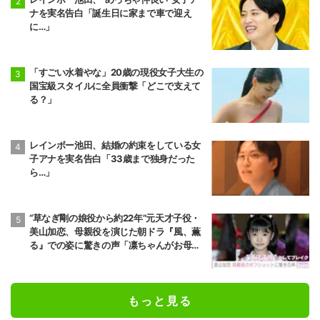
ナを実名告白「誕生日に家まで車で迎え
に…」
「すごい水着やな」20歳の現役女子大生の
国宝級スタイルに全員衝撃「どこで支えて
る？」
レインボー池田、結婚の約束をしている女
子アナを実名告白「33歳まで独身だった
ら…」
“草なぎ剛の娘役から約22年”元天才子役・
美山加恋、母親役を演じた朝ドラ『風、薫
る』での姿に驚きの声「凛ちゃんがお母さ
ん役をやるようになったなんて」
もっと見る