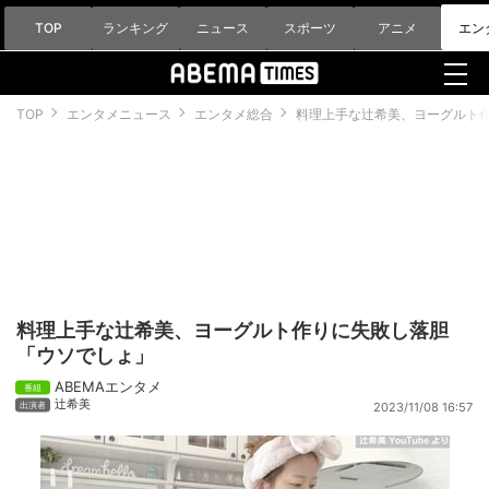
TOP
ランキング
ニュース
スポーツ
アニメ
エン
TOP
エンタメニュース
エンタメ総合
料理上手な辻希美、ヨーグルト
料理上手な辻希美、ヨーグルト作りに失敗し落胆
「ウソでしょ」
ABEMAエンタメ
辻希美
2023/11/08 16:57