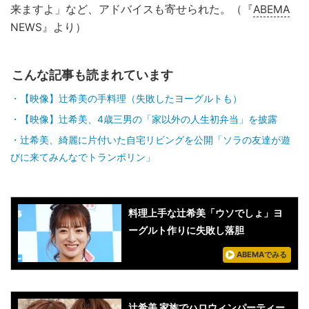
来ますよ」など、アドバイスも寄せられた。（『
ABEMA
NEWS』より）
こんな記事も読まれています
【映像】辻希美の手料理（失敗したヨーグルトも）
【映像】辻希美、4歳三男の「家以外の人生初弁当」を披露
辻希美、綺麗に片付いた自宅リビングを公開「ソラの友達が遊
びに来てみんなでトランポリン」
料理上手な辻󠄀希美「ウソでしょ」ヨ
ーグルト作りに失敗し落胆
ABEMAでみる
辻希美 家族でハロウィンパーティー