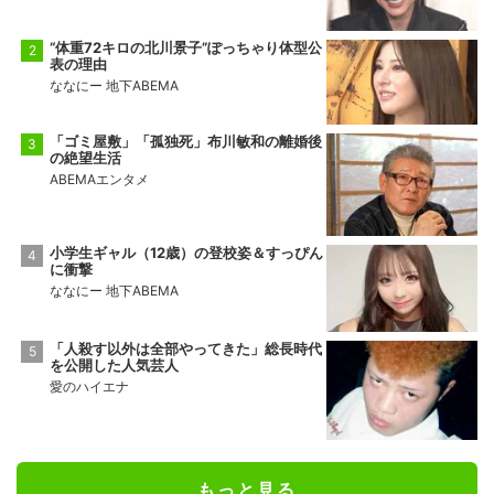
“体重72キロの北川景子”ぽっちゃり体型公
表の理由
ななにー 地下ABEMA
「ゴミ屋敷」「孤独死」布川敏和の離婚後
の絶望生活
ABEMAエンタメ
小学生ギャル（12歳）の登校姿＆すっぴん
に衝撃
ななにー 地下ABEMA
「人殺す以外は全部やってきた」総長時代
を公開した人気芸人
愛のハイエナ
もっと見る