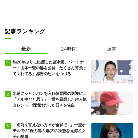
記事ランキング
最新
24時間
週間
約20年ぶりに出産した冨永愛、パートナ
ー・山本一賢の姿を公開「たくさん背負っ
てくれてる」感謝の思いをつづる
水筒にシャンパンを入れ保育園の送迎に…
「アル中だと思う」一世を風靡した超人気
タレント、酒漬けだった日々を告白
「名前を言えない方々が全裸で…」一流ホ
テルでの"権力者の遊び"の実態を元港区女
子が暴露