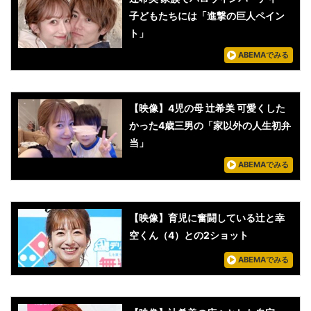
子どもたちには「進撃の巨人ペイン
ト」
ABEMAでみる
【映像】4児の母 辻󠄀希美 可愛くした
かった4歳三男の「家以外の人生初弁
当」
ABEMAでみる
【映像】育児に奮闘している辻と幸
空くん（4）との2ショット
ABEMAでみる