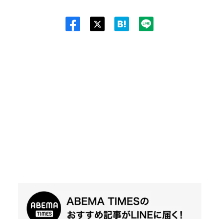
Twit
ter