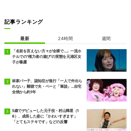
記事ランキング
最新
24時間
週間
「名前を言えない方々が全裸で…」一流ホ
テルでの"権力者の遊び"の実態を元港区女
子が暴露
林家パー子、認知症が進行「一人で外出ら
れない」難聴で夫・ペーと「筆談」…自宅
全焼から約1年
5歳でデビューした元子役・村山輝星（1
6）、成長した姿に「かわいすぎます」
「とてもステキです」などの反響