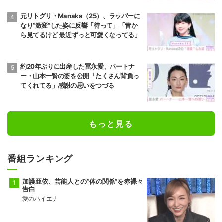
元リトグリ・Manaka（25）、ラッパーに
なり“激変”した姿に反響「待って」「昔か
ら見てるけど 最近ずっと可愛くなってる」
約20年ぶりに出産した冨永愛、パートナ
ー・山本一賢の姿を公開「たくさん背負っ
てくれてる」感謝の思いをつづる
もっと見る
番組ランキング
加護亜依、芸能人との“体の関係”を赤裸々
告白
愛のハイエナ