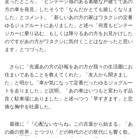
走ったところ」「ビンテージ感のある素敵な戸建てであの
方の車を発見」したそうで「なんだかとても嬉しくなりま
した」とコメント。「新しいあの方の家はワタクシの定番
ゆるジョグルートにありました」と述べ「何度もビンテー
ジカーに乗り込む、もしくは降りるあの方をお見かけした
のですがあの方がワタクシに気付くことはなかったと思い
ます」とつづった。
さらに「先週あの方の訃報をあの方が我々の生活圏にお
住まいであることを教えてくれた」「友人から聞きまし
た」と明かし「車が気になって定番だったゆるジョグルー
トを走りました」と説明。「あの車はいつもと変わらず品
良く駐車場にありました」と述べつつ「早すぎます」と悲
痛な胸中を吐露した。
最後に「『心配ないからね』この言葉から始まる」「あ
の曲の
世界
」とつづり「どの時代のどの世代にも響く歌。