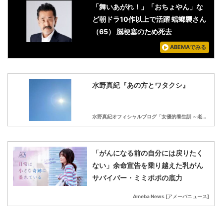
「舞いあがれ！」「おちょやん」な
ど朝ドラ10作以上で活躍 蟷螂襲さん
（65） 脳梗塞のため死去
ABEMAでみる
水野真紀『あの方とワタクシ』
水野真紀オフィシャルブログ「女優的養生訓 ～老い支度の巻～」Powered by Ameba
「がんになる前の自分には戻りたく
ない」余命宣告を乗り越えた乳がん
サバイバー・ミミポポの底力
Ameba News [アメーバニュース]