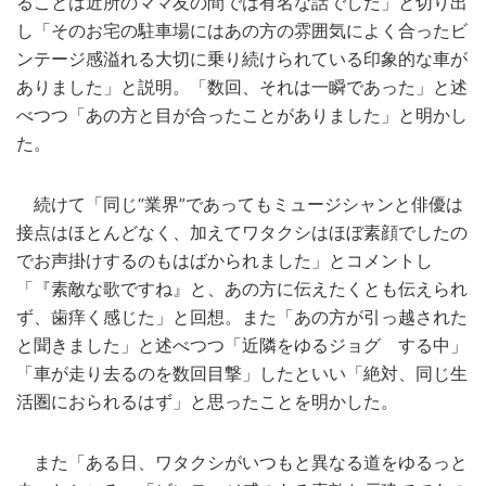
ることは近所のママ友の間では有名な話でした」と切り出
し「そのお宅の駐車場にはあの方の雰囲気によく合ったビ
ンテージ感溢れる大切に乗り続けられている印象的な車が
ありました」と説明。「数回、それは一瞬であった」と述
べつつ「あの方と目が合ったことがありました」と明かし
た。
続けて「同じ“業界”であってもミュージシャンと俳優は
接点はほとんどなく、加えてワタクシはほぼ素顔でしたの
でお声掛けするのもはばかられました」とコメントし
「『素敵な歌ですね』と、あの方に伝えたくとも伝えられ
ず、歯痒く感じた」と回想。また「あの方が引っ越された
と聞きました」と述べつつ「近隣をゆるジョグ する中」
「車が走り去るのを数回目撃」したといい「絶対、同じ生
活圏におられるはず」と思ったことを明かした。
また「ある日、ワタクシがいつもと異なる道をゆるっと