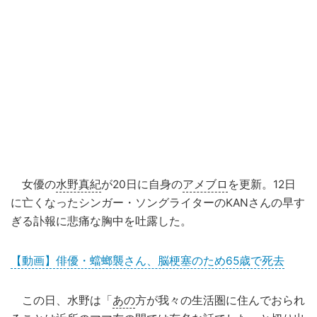
女優の
水野真紀
が20日に自身の
アメブロ
を更新。12日
に亡くなったシンガー・ソングライターのKANさんの早す
ぎる訃報に悲痛な胸中を吐露した。
【動画】俳優・蟷螂襲さん、脳梗塞のため65歳で死去
この日、水野は「
あの
方が我々の生活圏に住んでおられ