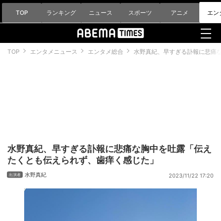
TOP
ランキング
ニュース
スポーツ
アニメ
エン
TOP
エンタメニュース
エンタメ総合
水野真紀、早すぎる訃報に悲痛
水野真紀、早すぎる訃報に悲痛な胸中を吐露「伝え
たくとも伝えられず、歯痒く感じた」
水野真紀
2023/11/22 17:20