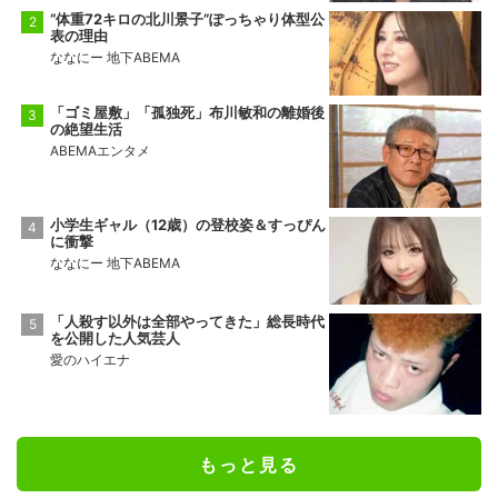
“体重72キロの北川景子”ぽっちゃり体型公
表の理由
ななにー 地下ABEMA
「ゴミ屋敷」「孤独死」布川敏和の離婚後
の絶望生活
ABEMAエンタメ
小学生ギャル（12歳）の登校姿＆すっぴん
に衝撃
ななにー 地下ABEMA
「人殺す以外は全部やってきた」総長時代
を公開した人気芸人
愛のハイエナ
もっと見る