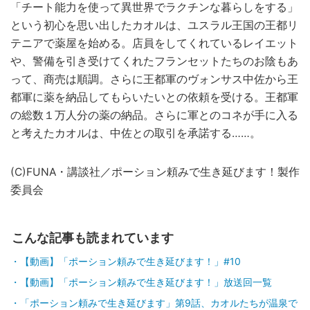
「チート能力を使って異世界でラクチンな暮らしをする」
という初心を思い出したカオルは、ユスラル王国の王都リ
テニアで薬屋を始める。店員をしてくれているレイエット
や、警備を引き受けてくれたフランセットたちのお陰もあ
って、商売は順調。さらに王都軍のヴォンサス中佐から王
都軍に薬を納品してもらいたいとの依頼を受ける。王都軍
の総数１万人分の薬の納品。さらに軍とのコネが手に入る
と考えたカオルは、中佐との取引を承諾する……。
(C)FUNA・講談社／ポーション頼みで生き延びます！製作
委員会
こんな記事も読まれています
【動画】「ポーション頼みで生き延びます！」#10
【動画】「ポーション頼みで生き延びます！」放送回一覧
「ポーション頼みで生き延びます」第9話、カオルたちが温泉で