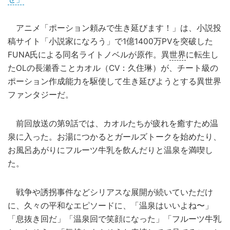
アニメ「ポーション頼みで生き延びます！」は、小説投
稿サイト「小説家になろう」で1億1400万PVを突破した
FUNA氏による同名ライトノベルが原作。異
世界
に転生し
たOLの長瀬香ことカオル（CV：久住琳）が、チート級の
ポーション作成能力を駆使して生き延びようとする異世界
ファンタジーだ。
前回放送の第9話では、カオルたちが疲れを癒すため温
泉に入った。お湯につかるとガールズトークを始めたり、
お風呂あがりにフルーツ牛乳を飲んだりと温泉を満喫し
た。
戦争や誘拐事件などシリアスな展開が続いていただけ
に、久々の平和なエピソードに、「温泉はいいよね〜」
「息抜き回だ」「温泉回で笑顔になった」「フルーツ牛乳