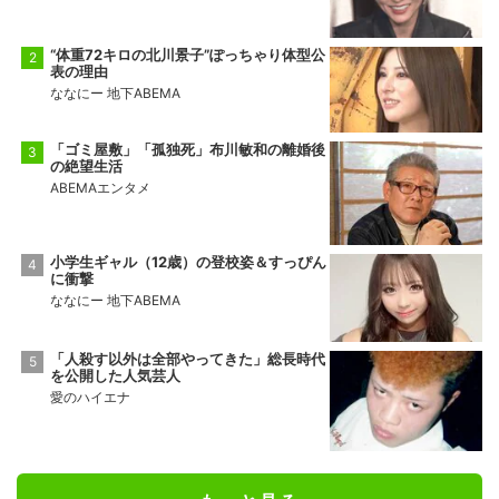
“体重72キロの北川景子”ぽっちゃり体型公
表の理由
ななにー 地下ABEMA
「ゴミ屋敷」「孤独死」布川敏和の離婚後
の絶望生活
ABEMAエンタメ
小学生ギャル（12歳）の登校姿＆すっぴん
に衝撃
ななにー 地下ABEMA
「人殺す以外は全部やってきた」総長時代
を公開した人気芸人
愛のハイエナ