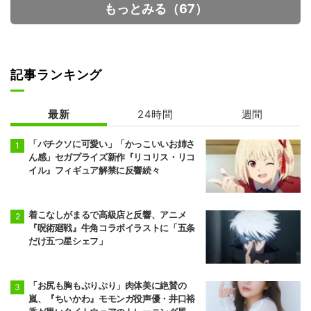
もっとみる（67）
記事ランキング
カードファイ
ト!! ヴァンガー
最新
24時間
週間
ド
「バチクソに可愛い」「かっこいいお姉さ
ん感」セガプライズ新作『リコリス・リコ
イル』フィギュア解禁に反響続々
着こなしがまるで高級店と反響、アニメ
『呪術廻戦』牛角コラボイラストに「五条
だけ五つ星シェフ」
「お尻も胸もぷりぷり」肉体美に絶賛の
嵐、『ちいかわ』モモンガ役声優・井口裕