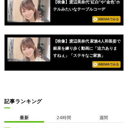
【映像】渡辺美奈代“紅白”や“金色”ホ
テルみたいなテーブルコーデ
ABEMAでみる
【映像】渡辺美奈代 家族4人和装姿で
銀座を練り歩く動画に「迫力ありま
すねぇ」「ステキなご家族」
ABEMAでみる
記事ランキング
最新
24時間
週間