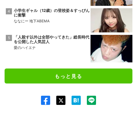
小学生ギャル（12歳）の登校姿＆すっぴん
に衝撃
ななにー 地下ABEMA
「人殺す以外は全部やってきた」総長時代
を公開した人気芸人
愛のハイエナ
もっと見る
Twit
ter