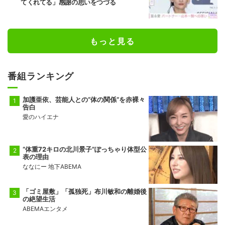
てくれてる」感謝の思いをつづる
もっと見る
番組ランキング
加護亜依、芸能人との“体の関係”を赤裸々
告白
愛のハイエナ
“体重72キロの北川景子”ぽっちゃり体型公
表の理由
ななにー 地下ABEMA
「ゴミ屋敷」「孤独死」布川敏和の離婚後
の絶望生活
ABEMAエンタメ