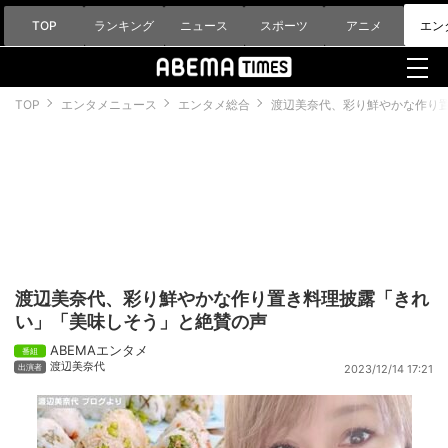
TOP
ランキング
ニュース
スポーツ
アニメ
エン
TOP
エンタメニュース
エンタメ総合
渡辺美奈代、彩り鮮やかな作り
渡辺美奈代、彩り鮮やかな作り置き料理披露「きれ
い」「美味しそう」と絶賛の声
ABEMAエンタメ
渡辺美奈代
2023/12/14 17:21