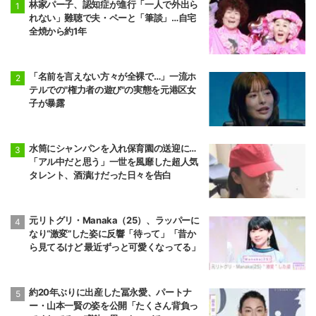
林家パー子、認知症が進行「一人で外出ら
れない」難聴で夫・ペーと「筆談」…自宅
全焼から約1年
「名前を言えない方々が全裸で…」一流ホ
テルでの"権力者の遊び"の実態を元港区女
子が暴露
水筒にシャンパンを入れ保育園の送迎に…
「アル中だと思う」一世を風靡した超人気
タレント、酒漬けだった日々を告白
元リトグリ・Manaka（25）、ラッパーに
なり“激変”した姿に反響「待って」「昔か
ら見てるけど 最近ずっと可愛くなってる」
約20年ぶりに出産した冨永愛、パートナ
ー・山本一賢の姿を公開「たくさん背負っ