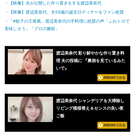
【映像】夫が公開した作り置きをする渡辺美奈代
【映像】渡辺美奈代、夫59歳の誕生日ディナーをファン絶賛
「#餃子の王将風」渡辺美奈代の手料理に絶賛の声「ふわトロで
美味しそう」「プロの腕前」
渡辺美奈代 彩り鮮やかな作り置き料
理 夫の投稿に 『裏側を見ているみた
いで』
ABEMAでみる
渡辺美奈代 シャンデリアを大掃除し
リビング模様替え＆センスの良い夜
ご飯
ABEMAでみる