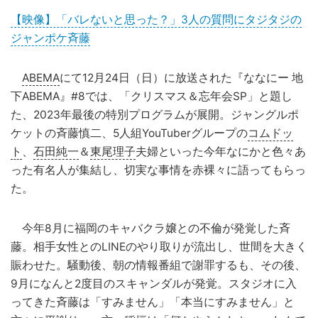
【映像】「バレないと思った？」3人の質問にタジタジの
ジャンポケ斉藤
ABEMA
にて12月24日（日）に放送された『ななにー 地
下ABEMA』#8では、「クリスマス＆忘年会SP」と題し
た、2023年最後の特別プログラムが展開。ジャングルポ
ケットの斉藤慎二、5人組YouTuberグループの
コムドッ
ト
、
石田純一
＆
東尾理子
夫婦といった今年なにかと色々あ
った有名人が集結し、切実な事情を赤裸々に語ってもらっ
た。
今年8月に福岡のキャバクラ嬢との不倫が発覚した斉
藤。相手女性とのLINEのやり取りが流出し、世間を大きく
賑わせた。騒動後、朝の情報番組で謝罪するも、その後、
9月になんと2度目のスキャンダルが発覚。スタジオに入
ってきた斉藤は「すみません」「本当にすみません」と