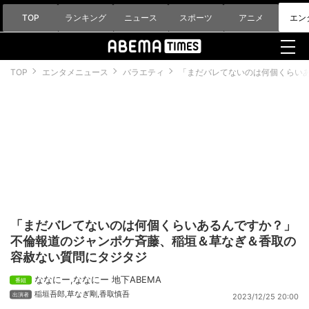
TOP
ランキング
ニュース
スポーツ
アニメ
エン
TOP
エンタメニュース
バラエティ
「まだバレてないのは何個くらい
「まだバレてないのは何個くらいあるんですか？」
不倫報道のジャンポケ斉藤、稲垣＆草なぎ＆香取の
容赦ない質問にタジタジ
ななにー
,
ななにー 地下ABEMA
稲垣吾郎
,
草なぎ剛
,
香取慎吾
2023/12/25 20:00