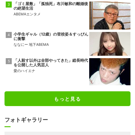
「ゴミ屋敷」「孤独死」布川敏和の離婚後
の絶望生活
ABEMAエンタメ
小学生ギャル（12歳）の登校姿＆すっぴん
に衝撃
ななにー 地下ABEMA
「人殺す以外は全部やってきた」総長時代
を公開した人気芸人
愛のハイエナ
もっと見る
フォトギャラリー