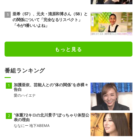
純も絶句
亜希（57）、元夫・清原和博さん（58）と
の関係について「完全なるリスペクト」
「今が1番いいよね」
もっと見る
番組ランキング
加護亜依、芸能人との“体の関係”を赤裸々
告白
愛のハイエナ
“体重72キロの北川景子”ぽっちゃり体型公
表の理由
ななにー 地下ABEMA