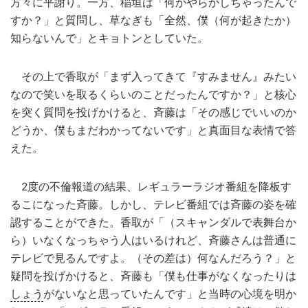
方々に平謝り。一方、稲垣は「何かやらかしちゃったんで
すか？」と質問し、草なぎも「全然、僕（何が起きたか）
知らないんで」とキョトンとしていた。
その上で香取が「まず入ってきて『すみません』みたい
なので笑いを取るくらいのことだったんですか？」と核心
を突く質問を投げかけると、斉藤は「その感じでいいのか
どうか、僕もまだわかってないです」と真面目な表情で答
えた。
2度の不倫報道の結果、レギュラーラジオ番組を降板す
るこになった斉藤。しかし、テレビ番組では斉藤の姿を確
認することができた。香取が「（スキャンダルで表舞台か
ら）いなくなっちゃう人はいるけれど、斉藤さんは普通に
テレビで見るんですよ。（その差は）何なんだろう？」と
疑問を投げかけると、斉藤も「僕も仕事がなくなったりは
しょう
がないなと思っていたんです」と当時の心境を明か