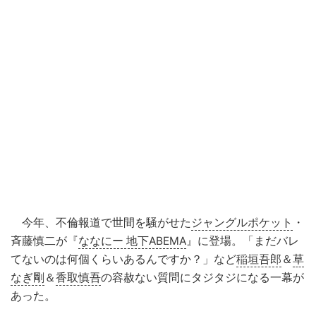
今年、不倫報道で世間を騒がせた
ジャングルポケット
・
斉藤慎二が『
ななにー 地下ABEMA
』に登場。「まだバレ
てないのは何個くらいあるんですか？」など
稲垣吾郎
＆
草
なぎ剛
＆
香取慎吾
の容赦ない質問にタジタジになる一幕が
あった。