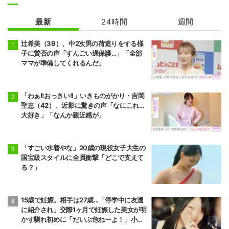
最新
24時間
週間
辻希美（39）、中2次男の荷造りをする様
子に賛否の声「すんごい過保護…」「全部
ママが準備してくれるんだ」
「わぁ!!おっきい!!」いきものがかり・吉岡
聖恵（42）、近影に驚きの声「なにこれ…
大好き」「なんか親近感が」
「すごい水着やな」20歳の現役女子大生の
国宝級スタイルに全員衝撃「どこで支えて
る？」
15歳で妊娠。相手は27歳…「停学中に友達
に紹介され」交際1ヶ月で妊娠した美女が明
かす馴れ初めに「だいぶ危ねーよ！」小森