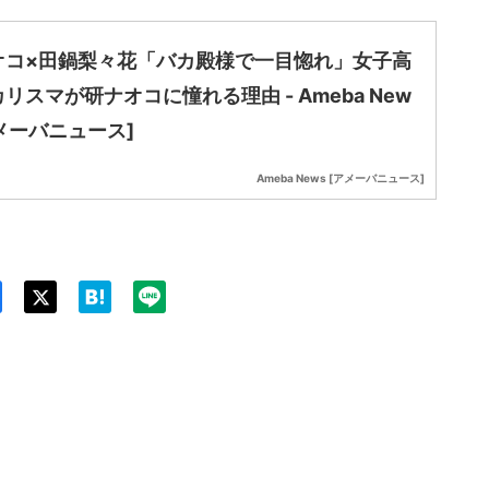
オコ×田鍋梨々花「バカ殿様で一目惚れ」女子高
リスマが研ナオコに憧れる理由 - Ameba New
アメーバニュース]
Ameba News [アメーバニュース]
Twit
ter