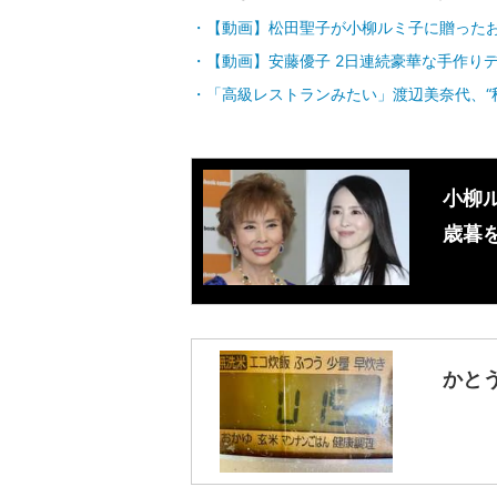
【動画】松田聖子が小柳ルミ子に贈った
【動画】安藤優子 2日連続豪華な手作り
「高級レストランみたい」渡辺美奈代、“
小柳ル
歳暮
かと