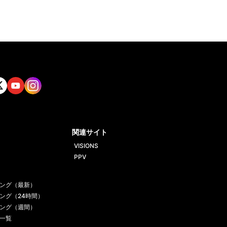
tt
Yout
Insta
ube
gram
関連サイト
VISIONS
PPV
ング（最新）
ング（24時間）
ング（週間）
一覧