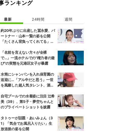
事ランキング
最新
24時間
週間
約20年ぶりに出産した冨永愛、パ
ートナー・山本一賢の姿を公開
「たくさん背負ってくれてる」感
謝の思いをつづる
「名前を言えない方々が全裸
で…」一流ホテルでの"権力者の遊
び"の実態を元港区女子が暴露
水筒にシャンパンを入れ保育園の
送迎に…「アル中だと思う」一世
を風靡した超人気タレント、酒漬
けだった日々を告白
自宅プールでの水着姿に注目 辻希
美（39）、第5子・夢空ちゃんと
のプライベートショットを披露
タトゥーが話題・あいみょん（3
1）「気合でお風呂入りたい」生
放送後の姿を公開