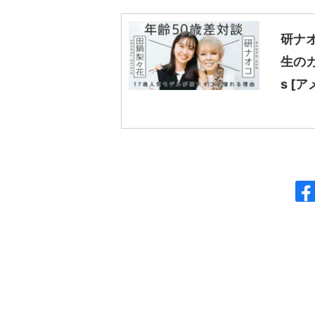
研ナ
生のカ
s [