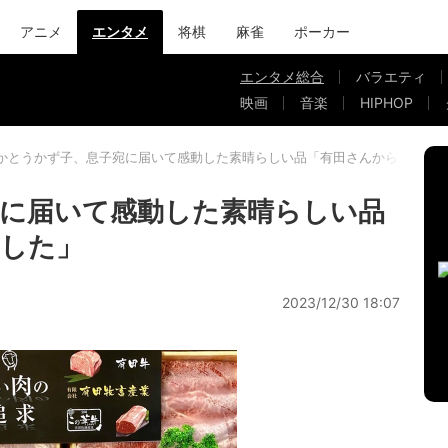
アニメ
エンタメ
将棋
麻雀
ポーカー
エンタメ総合
バラエティ
映画
音楽
HIPHOP
かとうかず子、息子宛に届いて感動した素晴らしい品「有田さんから頂きま
に届いて感動した素晴らしい品
ました」
2023/12/30 18:07