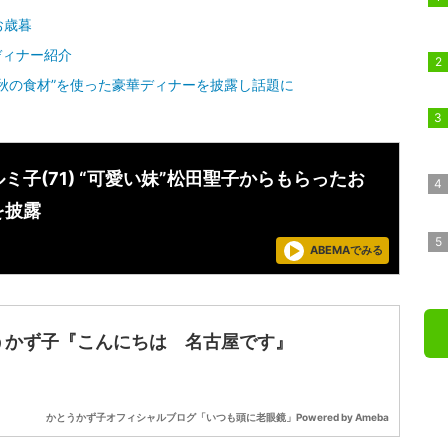
お歳暮
ディナー紹介
秋の食材”を使った豪華ディナーを披露し話題に
ミ子(71) “可愛い妹”松田聖子からもらったお
を披露
ABEMAでみる
うかず子『こんにちは 名古屋です』
かとうかず子オフィシャルブログ「いつも頭に老眼鏡」Powered by Ameba