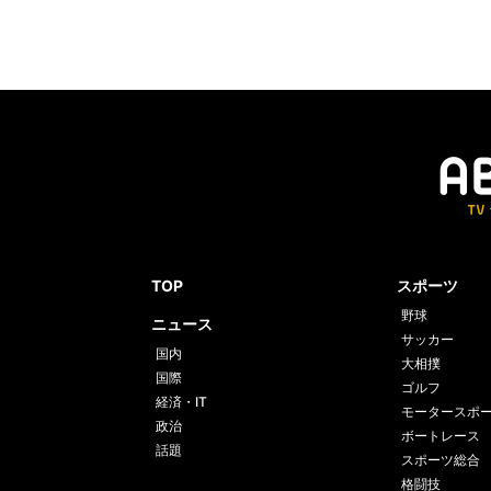
TOP
スポーツ
野球
ニュース
サッカー
国内
大相撲
国際
ゴルフ
経済・IT
モータースポ
政治
ボートレース
話題
スポーツ総合
格闘技