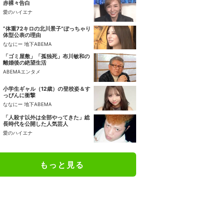
赤裸々告白
愛のハイエナ
“体重72キロの北川景子”ぽっちゃり
体型公表の理由
ななにー 地下ABEMA
「ゴミ屋敷」「孤独死」布川敏和の
離婚後の絶望生活
ABEMAエンタメ
小学生ギャル（12歳）の登校姿＆す
っぴんに衝撃
ななにー 地下ABEMA
「人殺す以外は全部やってきた」総
長時代を公開した人気芸人
愛のハイエナ
もっと見る