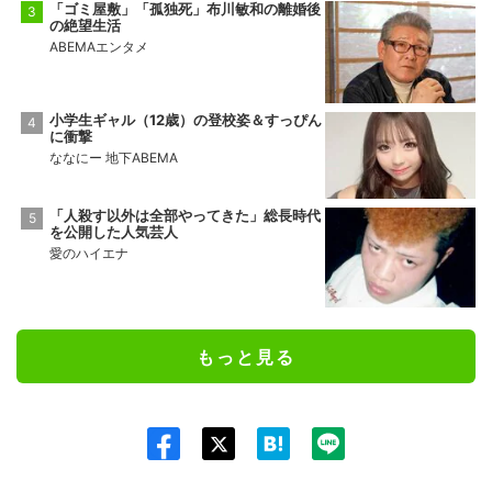
「ゴミ屋敷」「孤独死」布川敏和の離婚後
の絶望生活
ABEMAエンタメ
小学生ギャル（12歳）の登校姿＆すっぴん
に衝撃
ななにー 地下ABEMA
「人殺す以外は全部やってきた」総長時代
を公開した人気芸人
愛のハイエナ
もっと見る
Twit