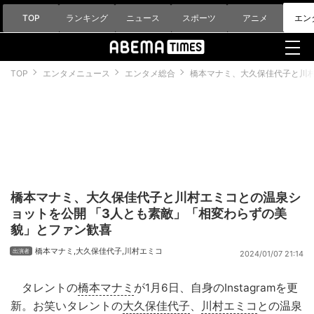
TOP
ランキング
ニュース
スポーツ
アニメ
エン
TOP
エンタメニュース
エンタメ総合
橋本マナミ、大久保佳代子と川村
橋本マナミ、大久保佳代子と川村エミコとの温泉シ
ョットを公開 「3人とも素敵」「相変わらずの美
貌」とファン歓喜
橋本マナミ
,
大久保佳代子
,
川村エミコ
2024/01/07 21:14
タレントの
橋本マナミ
が1月6日、自身のInstagramを更
新。お笑いタレントの
大久保佳代子
、
川村エミコ
との温泉