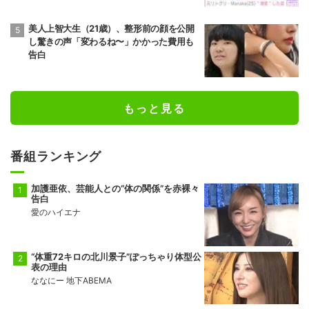
美人上智大生（21歳）、整形前の顔を公開
し驚きの声「変わるね〜」かかった費用も
告白
もっと見る
番組ランキング
加護亜依、芸能人との“体の関係”を赤裸々
告白
愛のハイエナ
“体重72キロの北川景子”ぽっちゃり体型公
表の理由
ななにー 地下ABEMA