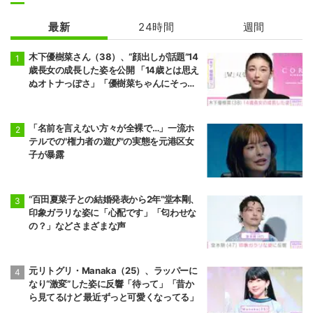
最新
24時間
週間
木下優樹菜さん（38）、“顔出しが話題”14
歳長女の成長した姿を公開 「14歳とは思え
ぬオトナっぽさ」「優樹菜ちゃんにそっく
りすぎる」など反響
「名前を言えない方々が全裸で…」一流ホ
テルでの"権力者の遊び"の実態を元港区女
子が暴露
“百田夏菜子との結婚発表から2年”堂本剛、
印象ガラリな姿に「心配です」「匂わせな
の？」などさまざまな声
元リトグリ・Manaka（25）、ラッパーに
なり“激変”した姿に反響「待って」「昔か
ら見てるけど 最近ずっと可愛くなってる」