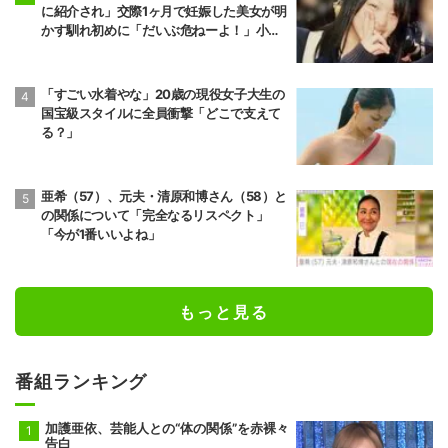
に紹介され」交際1ヶ月で妊娠した美女が明
かす馴れ初めに「だいぶ危ねーよ！」小森
純も絶句
「すごい水着やな」20歳の現役女子大生の
国宝級スタイルに全員衝撃「どこで支えて
る？」
亜希（57）、元夫・清原和博さん（58）と
の関係について「完全なるリスペクト」
「今が1番いいよね」
もっと見る
番組ランキング
加護亜依、芸能人との“体の関係”を赤裸々
告白