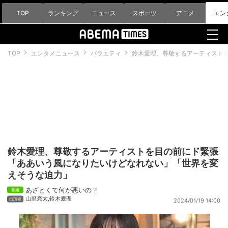
TOP
ランキング
ニュース
スポーツ
アニメ
エン
TOP
エンタメニュース
バラエティ
鈴木愛理、尊敬するアーティスト
鈴木愛理、尊敬するアーティストを目の前にド緊張
「ああいう風になりたいけどなれない」「世界を変
えそうな迫力」
あざとくて何が悪いの？
山里亮太
,
鈴木愛理
2024/01/19 14:00