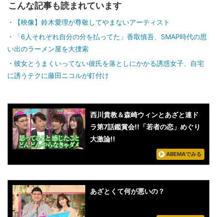
こんな記事も読まれています
【映像】鈴木愛理が尊敬してやまないアーティスト
「6人それぞれ自分の分を払ってた」香取慎吾、SMAP時代の思
い出のラーメン屋を大捜索
彼女とうまくいってない彼氏を落としにかかる誘惑女子、自宅
に誘うテクに藤田ニコルが釘付け
西川貴教＆森崎ウィンとあざと連ド
ラ第7話鑑賞会!!「若者の恋」めぐり
大激論!!
ABEMAでみる
あざとくて何が悪いの？