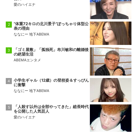
愛のハイエナ
“体重72キロの北川景子”ぽっちゃり体型公
表の理由
ななにー 地下ABEMA
「ゴミ屋敷」「孤独死」布川敏和の離婚後
の絶望生活
ABEMAエンタメ
小学生ギャル（12歳）の登校姿＆すっぴん
に衝撃
ななにー 地下ABEMA
「人殺す以外は全部やってきた」総長時代
を公開した人気芸人
愛のハイエナ