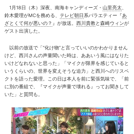
1月18日（木）深夜、南海キャンディーズ・
山里亮太
、
鈴木愛理がMCを務める、
テレビ朝日
系バラエティー『
あ
ざとくて何が悪いの？
』が放送。
西川貴教
と
森崎ウィン
が
ゲスト出演した。
以前の放送で「“化け物”と言っていいのかわかりません
けど、西川さんの声量聞いた時は、ああいう風にはなりた
いけどなれないと思った」「マイクが限界を感じていると
いうくらいの、世界を変えそうな迫力」と西川へのリスペ
クトを語った愛理。この日は本人を前に緊張気味で、「前
に別の番組で、『マイクが声量で壊れる』ってお聞きして
いた」と質問も。