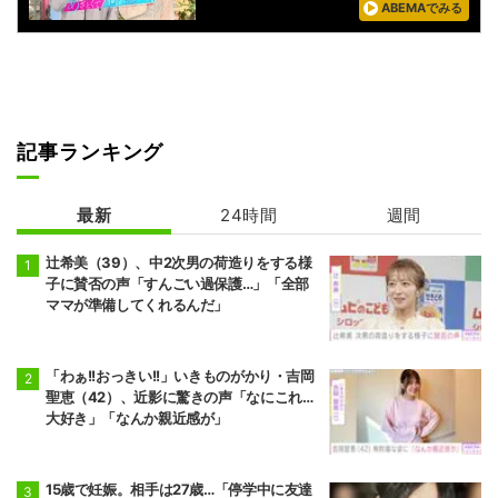
ABEMAでみる
記事ランキング
最新
24時間
週間
辻希美（39）、中2次男の荷造りをする様
子に賛否の声「すんごい過保護…」「全部
ママが準備してくれるんだ」
「わぁ!!おっきい!!」いきものがかり・吉岡
聖恵（42）、近影に驚きの声「なにこれ…
大好き」「なんか親近感が」
15歳で妊娠。相手は27歳…「停学中に友達