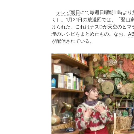
テレビ朝日
にて毎週日曜朝11時よ
く）。1月21日の放送回では、「登山
けられた。これはナスDが天空のヒマ
理のレシピをまとめたもの。なお、
A
が配信されている。