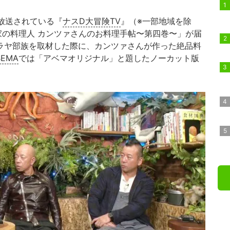
り放送されている『
ナスD大冒険TV
』（※一部地域を除
家の料理人 カンツァさんのお料理手帖〜第四巻〜」が届
ラヤ部族を取材した際に、カンツァさんが作った絶品料
BEMA
では「アベマオリジナル」と題したノーカット版