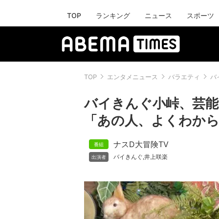
TOP
ランキング
ニュース
スポーツ
TOP
エンタメニュース
バラエティ
バ
バイきんぐ小峠、芸能
「あの人、よくわか
ナスD大冒険TV
バイきんぐ
井上咲楽
,