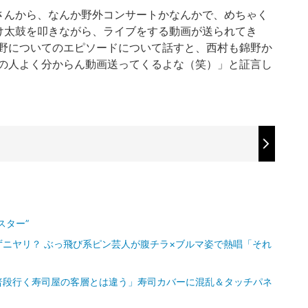
さんから、なんか野外コンサートかなんかで、めちゃく
け太鼓を叩きながら、ライブをする動画が送られてき
野についてのエピソードについて話すと、西村も錦野か
の人よく分からん動画送ってくるよな（笑）」と証言し
スター”
ニヤリ？ ぶっ飛び系ピン芸人が腹チラ×ブルマ姿で熱唱「それ
普段行く寿司屋の客層とは違う」寿司カバーに混乱＆タッチパネ