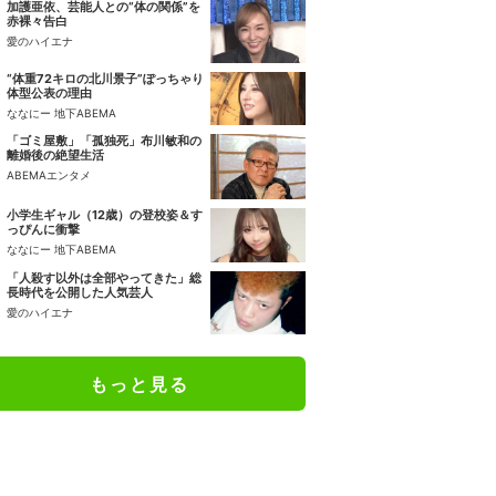
加護亜依、芸能人との“体の関係”を
赤裸々告白
愛のハイエナ
“体重72キロの北川景子”ぽっちゃり
体型公表の理由
ななにー 地下ABEMA
「ゴミ屋敷」「孤独死」布川敏和の
離婚後の絶望生活
ABEMAエンタメ
小学生ギャル（12歳）の登校姿＆す
っぴんに衝撃
ななにー 地下ABEMA
「人殺す以外は全部やってきた」総
長時代を公開した人気芸人
愛のハイエナ
もっと見る