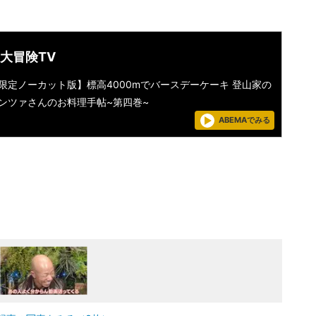
大冒険TV
限定ノーカット版】標高4000mでバースデーケーキ 登山家の
ンツァさんのお料理手帖~第四巻~
ABEMAでみる