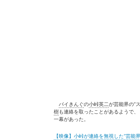
バイきんぐ
の
小峠英二
が芸能界の“
樹
も連絡を取ったことがあるようで、
一幕があった。
【映像】小峠が連絡を無視した“芸能界