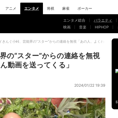
アニメ
エンタメ
将棋
麻雀
ポーカー
エンタメ総合
バラエティ
映画
音楽
HIPHOP
イきんぐ小峠、芸能界の“スター”からの連絡を無視「あの人、よくわからん
界の“スター”からの連絡を無視
らん動画を送ってくる」
2024/01/22 19:39