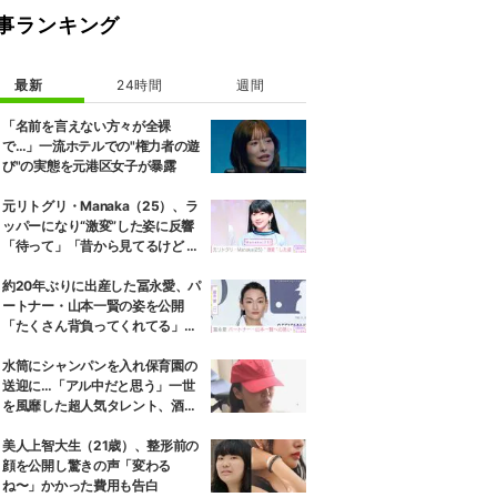
事ランキング
最新
24時間
週間
「名前を言えない方々が全裸
で…」一流ホテルでの"権力者の遊
び"の実態を元港区女子が暴露
元リトグリ・Manaka（25）、ラ
ッパーになり“激変”した姿に反響
「待って」「昔から見てるけど 最
近ずっと可愛くなってる」
約20年ぶりに出産した冨永愛、パ
ートナー・山本一賢の姿を公開
「たくさん背負ってくれてる」感
謝の思いをつづる
水筒にシャンパンを入れ保育園の
送迎に…「アル中だと思う」一世
を風靡した超人気タレント、酒漬
けだった日々を告白
美人上智大生（21歳）、整形前の
顔を公開し驚きの声「変わる
ね〜」かかった費用も告白