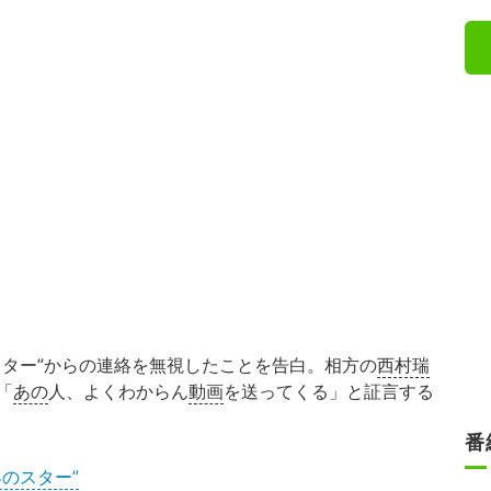
スター”からの連絡を無視したことを告白。相方の
西村瑞
「
あの
人、よくわからん
動画
を送ってくる」と証言する
番
のスター”