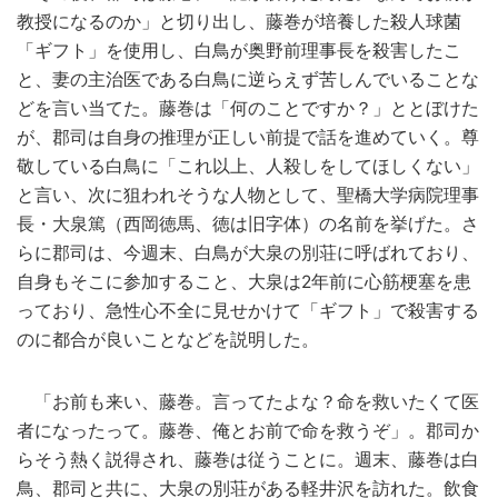
教授になるのか」と切り出し、藤巻が培養した殺人球菌
「ギフト」を使用し、白鳥が奥野前理事長を殺害したこ
と、妻の主治医である白鳥に逆らえず苦しんでいることな
どを言い当てた。藤巻は「何のことですか？」ととぼけた
が、郡司は自身の推理が正しい前提で話を進めていく。尊
敬している白鳥に「これ以上、人殺しをしてほしくない」
と言い、次に狙われそうな人物として、聖橋大学病院理事
長・大泉篤（西岡徳馬、徳は旧字体）の名前を挙げた。さ
らに郡司は、今週末、白鳥が大泉の別荘に呼ばれており、
自身もそこに参加すること、大泉は2年前に心筋梗塞を患
っており、急性心不全に見せかけて「ギフト」で殺害する
のに都合が良いことなどを説明した。
「お前も来い、藤巻。言ってたよな？命を救いたくて医
者になったって。藤巻、俺とお前で命を救うぞ」。郡司か
らそう熱く説得され、藤巻は従うことに。週末、藤巻は白
鳥、郡司と共に、大泉の別荘がある軽井沢を訪れた。飲食