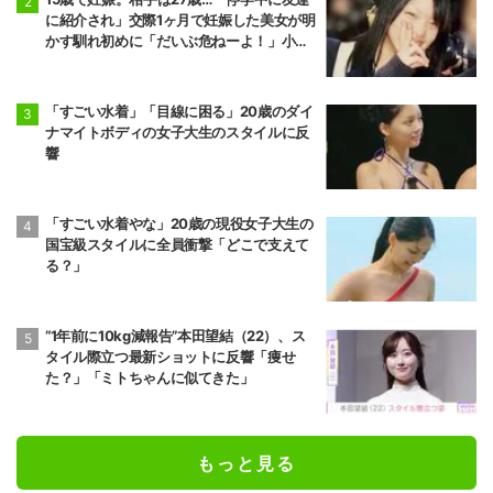
に紹介され」交際1ヶ月で妊娠した美女が明
かす馴れ初めに「だいぶ危ねーよ！」小森
純も絶句
「すごい水着」「目線に困る」20歳のダイ
ナマイトボディの女子大生のスタイルに反
響
「すごい水着やな」20歳の現役女子大生の
国宝級スタイルに全員衝撃「どこで支えて
る？」
“1年前に10kg減報告”本田望結（22）、ス
タイル際立つ最新ショットに反響「痩せ
た？」「ミトちゃんに似てきた」
もっと見る