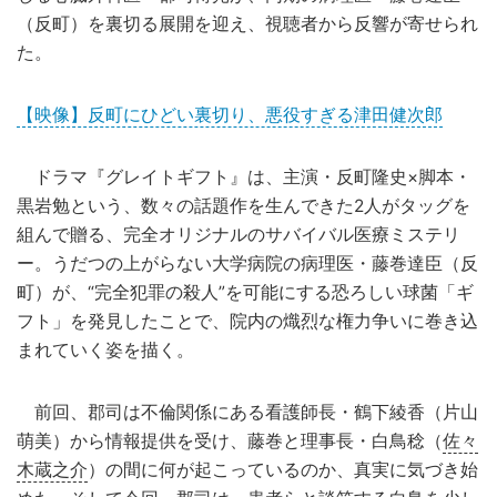
（反町）を裏切る展開を迎え、視聴者から反響が寄せられ
た。
【映像】反町にひどい裏切り、悪役すぎる津田健次郎
ドラマ『グレイトギフト』は、主演・反町隆史×脚本・
黒岩勉という、数々の話題作を生んできた2人がタッグを
組んで贈る、完全オリジナルのサバイバル医療ミステリ
ー。うだつの上がらない大学病院の病理医・藤巻達臣（反
町）が、“完全犯罪の殺人”を可能にする恐ろしい球菌「ギ
フト」を発見したことで、院内の熾烈な権力争いに巻き込
まれていく姿を描く。
前回、郡司は不倫関係にある看護師長・鶴下綾香（片山
萌美）から情報提供を受け、藤巻と理事長・白鳥稔（
佐々
木蔵之介
）の間に何が起こっているのか、真実に気づき始