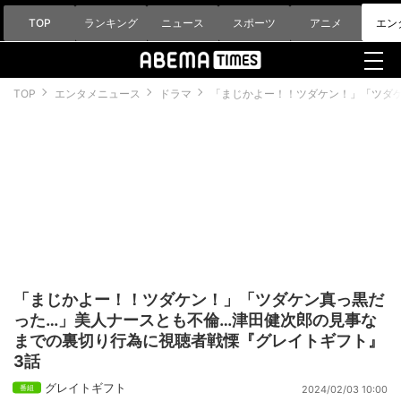
TOP
ランキング
ニュース
スポーツ
アニメ
エン
TOP
エンタメニュース
ドラマ
「まじかよー！！ツダケン！」「ツダ
「まじかよー！！ツダケン！」「ツダケン真っ黒だ
った…」美人ナースとも不倫…津田健次郎の見事な
までの裏切り行為に視聴者戦慄『グレイトギフト』
3話
グレイトギフト
2024/02/03 10:00