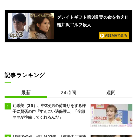
グレイトギフト第3話 妻の命を救え!!
軽井沢ゴルフ殺人
ABEMAでみる
記事ランキング
最新
24時間
週間
辻希美（39）、中2次男の荷造りをする様
子に賛否の声「すんごい過保護…」「全部
ママが準備してくれるんだ」
15歳で妊娠。相手は27歳…「停学中に友達