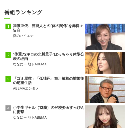
番組ランキング
加護亜依、芸能人との“体の関係”を赤裸々
告白
愛のハイエナ
“体重72キロの北川景子”ぽっちゃり体型公
表の理由
ななにー 地下ABEMA
「ゴミ屋敷」「孤独死」布川敏和の離婚後
の絶望生活
ABEMAエンタメ
小学生ギャル（12歳）の登校姿＆すっぴん
に衝撃
ななにー 地下ABEMA