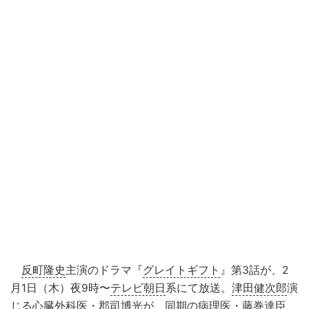
反町隆史
主演のドラマ『
グレイトギフト
』第3話が、2
月1日（木）夜9時〜
テレビ朝日
系にて放送。
津田健次郎
演
じる心臓外科医・郡司博光が、同期の病理医・藤巻達臣