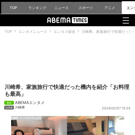
TOP
ランキング
ニュース
スポーツ
アニメ
エン
TOP
エンタメニュース
エンタメ総合
川崎希、家族旅行で快適だった
川崎希、家族旅行で快適だった機内を紹介「お料理
も最高」
ABEMAエンタメ
川崎希
2024/02/07 15:25