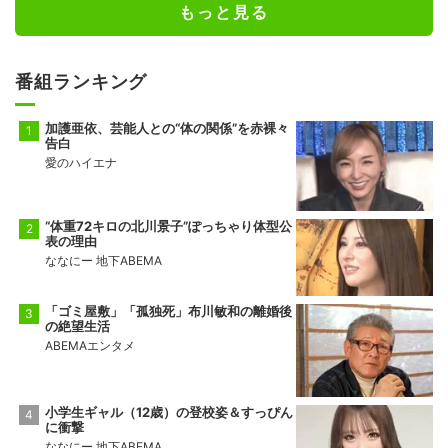
もっと見る
番組ランキング
加護亜依、芸能人との“体の関係”を赤裸々
告白
愛のハイエナ
“体重72キロの北川景子”ぽっちゃり体型公
表の理由
ななにー 地下ABEMA
「ゴミ屋敷」「孤独死」布川敏和の離婚後
の絶望生活
ABEMAエンタメ
小学生ギャル（12歳）の登校姿＆すっぴん
に衝撃
ななにー 地下ABEMA