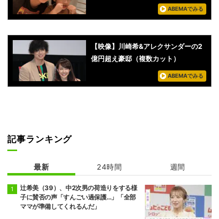
ABEMAでみる
【映像】川崎希&アレクサンダーの2
億円超え豪邸（複数カット）
ABEMAでみる
記事ランキング
最新
24時間
週間
辻希美（39）、中2次男の荷造りをする様
子に賛否の声「すんごい過保護…」「全部
ママが準備してくれるんだ」