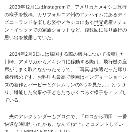
2023年12月にはInstagramで、アメリカとメキシコ旅行
の様子を投稿。カリフォルニア州のアナハイムにあるディ
ズニーランドを楽しむ姿やメキシコにある
世界
遺産チチェ
ン・イッツァでの家族ショットなど、複数回に渡り旅行の
思い出を披露していた。
2024年2月6日には帰国する際の機内について投稿した
川崎。アメリカからメキシコに移動する際は、飛行機の座
席がうまく取れなかったそうで、「写真は快適だった帰り
飛行機のです。お料理も最高で映画はインディージョーン
ズの新作と
バービー
とグレムリンの3つを見たよ」とつづ
り、堪能した食事や子どもたちがくつろぐ様子をアップし
ている。
夫のアレクサンダーもブログで、「ロスから羽田、一番
快適な時間だったかも。なんてね^_^」とコメントしてい
る。（『
ABEMA
NEWS』より）