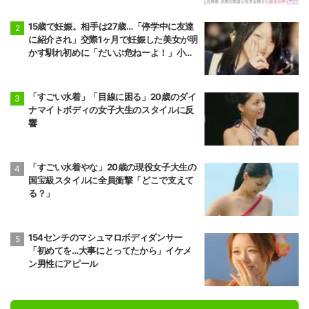
15歳で妊娠。相手は27歳…「停学中に友達
に紹介され」交際1ヶ月で妊娠した美女が明
かす馴れ初めに「だいぶ危ねーよ！」小森
純も絶句
「すごい水着」「目線に困る」20歳のダイ
ナマイトボディの女子大生のスタイルに反
響
「すごい水着やな」20歳の現役女子大生の
国宝級スタイルに全員衝撃「どこで支えて
る？」
154センチのマシュマロボディダンサー
「初めてを…大事にとってたから」イケメ
ン男性にアピール