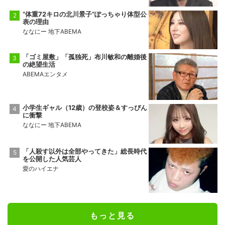
“体重72キロの北川景子”ぽっちゃり体型公
表の理由
ななにー 地下ABEMA
「ゴミ屋敷」「孤独死」布川敏和の離婚後
の絶望生活
ABEMAエンタメ
小学生ギャル（12歳）の登校姿＆すっぴん
に衝撃
ななにー 地下ABEMA
「人殺す以外は全部やってきた」総長時代
を公開した人気芸人
愛のハイエナ
もっと見る