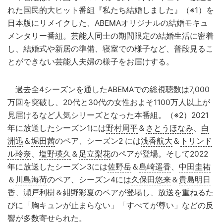
れた国民的大ヒット番組『私たち結婚しました』（※1）を
日本版にリメイクした、ABEMAオリジナルの結婚モキュ
メンタリー番組。芸能人同士の期間限定の結婚生活に密着
し、結婚式や新居の準備、寝室での様子など、普段見るこ
とができない芸能人夫婦の様子をお届けする。
過去全4シーズンを通したABEMAでの総視聴数は7,000
万回を突破し、20代と30代の女性およそ1100万人以上が
見届けるなど人気シリーズとなった本番組。（※2）2021
年に放送したシーズン1には
野村周平
＆
さとうほなみ
、
白
洲迅
＆
堀田茜
のペア、シーズン2 には
浅香航大
＆
トリンド
ル玲奈
、
塩野瑛久
＆
足立梨花
のペアが登場。そして2022
年に放送したシーズン3には
佐野岳
＆
島崎遥香
、
中田圭祐
＆
川島海荷
のペア、シーズン4には
久保田悠来
＆
貴島明日
香
、
瀬戸利樹
＆
紺野彩夏
のペアが登場し、放送を重ねるた
びに「胸キュンが止まらない」「すべてが尊い」などの反
響が多数寄せられた。