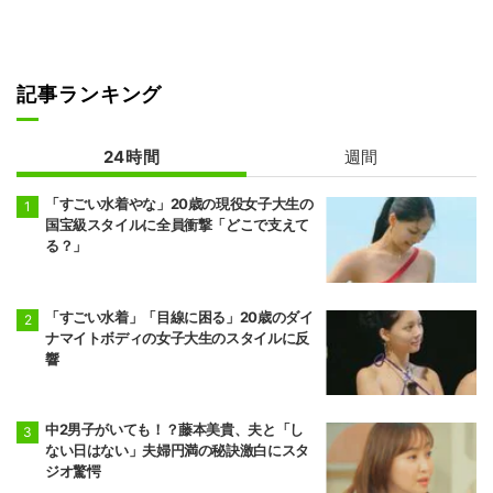
記事ランキング
24時間
週間
「すごい水着やな」20歳の現役女子大生の
国宝級スタイルに全員衝撃「どこで支えて
る？」
「すごい水着」「目線に困る」20歳のダイ
ナマイトボディの女子大生のスタイルに反
響
中2男子がいても！？藤本美貴、夫と「し
ない日はない」夫婦円満の秘訣激白にスタ
ジオ驚愕