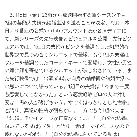
3月15日（金）23時から放送開始する新シーズンでも、
2組の芸能人夫婦が結婚生活を送ることが決定。なお、本
日より番組の公式YouTubeアカウントほか各メディアに
て、新シリーズの先行映像とビジュアルを公開。先行ビジ
ュアルでは、1組目の夫婦がピンクを基調とした幻想的な
世界
観で見つめ合うシルエットで登場。もう1組の夫婦は
ブルーを基調としたコーディネートで登場し、女性が男性
の頬に顔を寄せているシルエットが映し出されている。ま
た先行映像では、出演者4名が自身の結婚観や結婚生活へ
の思いについて語っている。1組目の夫婦は「今まで一度
も恋愛してこなかった」という恋愛経験ゼロの夫に対し、
妻は「男の人が逃げちゃう。すごくはっきりとした性格」
と語り、真逆の性格が明らかに。一方でもう1組の夫は
「結婚に良いイメージが正直なくて…」「（自分の結婚に
向いている度は）4%」と語り、妻は「マイペースなので
疲れないか心配」「（自分の結婚に向いている度は）