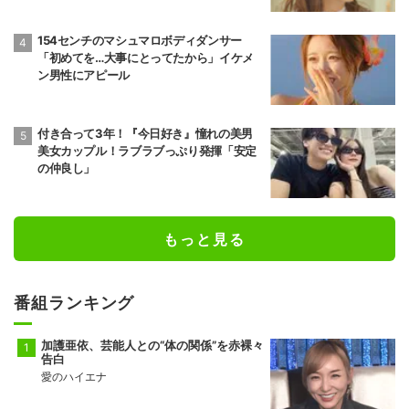
154センチのマシュマロボディダンサー
「初めてを…大事にとってたから」イケメ
ン男性にアピール
付き合って3年！『今日好き』憧れの美男
美女カップル！ラブラブっぷり発揮「安定
の仲良し」
もっと見る
番組ランキング
加護亜依、芸能人との“体の関係”を赤裸々
告白
愛のハイエナ