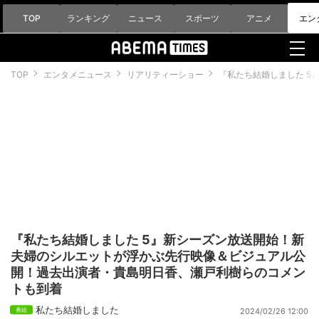
TOP
ランキング
ニュース
スポーツ
アニメ
エン
TOP
エンタメニュース
リアリティーショー
『私たち結婚しました 
『私たち結婚しました 5』新シーズン放送開始！新
夫婦のシルエットが浮かぶ先行映像＆ビジュアル公
開！過去出演者・貴島明日香、瀬戸利樹らのコメン
トも到着
私たち結婚しました
2024/02/26 12:00