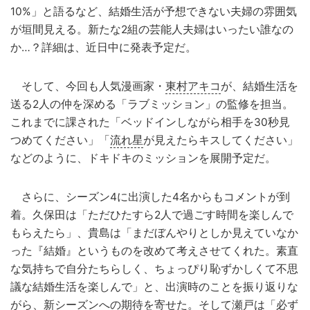
10%」と語るなど、結婚生活が予想できない夫婦の雰囲気
が垣間見える。新たな2組の芸能人夫婦はいったい誰なの
か…？詳細は、近日中に発表予定だ。
そして、今回も人気漫画家・
東村アキコ
が、結婚生活を
送る2人の仲を深める「ラブミッション」の監修を担当。
これまでに課された「ベッドインしながら相手を30秒見
つめてください」「
流れ星
が見えたらキスしてください」
などのように、ドキドキのミッションを展開予定だ。
さらに、シーズン4に出演した4名からもコメントが到
着。久保田は「ただひたすら2人で過ごす時間を楽しんで
もらえたら」、貴島は「まだぼんやりとしか見えていなか
った『結婚』というものを改めて考えさせてくれた。素直
な気持ちで自分たちらしく、ちょっぴり恥ずかしくて不思
議な結婚生活を楽しんで」と、出演時のことを振り返りな
がら、新シーズンへの期待を寄せた。そして瀬戸は「必ず