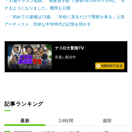
31歳イケメン医師、 “骨延長手術”で身長167cm→177cmに「モ
テるようになりました」費用も公開
「初めての逮捕は13歳」「学校に居るだけで警察が来る」人気
アーティスト、壮絶な中学時代の記憶を明かす
ナスD大冒険TV
見逃し配信中
ABEMAでみる
記事ランキング
最新
24時間
週間