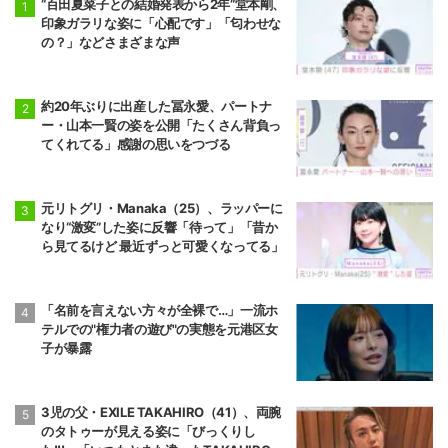
“百田夏菜子との結婚発表から2年”堂本剛、
印象ガラリな姿に「心配です」「匂わせな
の？」などさまざまな声
約20年ぶりに出産した冨永愛、パートナ
ー・山本一賢の姿を公開「たくさん背負っ
てくれてる」感謝の思いをつづる
元リトグリ・Manaka（25）、ラッパーに
なり“激変”した姿に反響「待って」「昔か
ら見てるけど 最近ずっと可愛くなってる」
「名前を言えない方々が全裸で…」一流ホ
テルでの"権力者の遊び"の実態を元港区女
子が暴露
3児の父・EXILE TAKAHIRO（41）、両腕
のタトゥーが見える姿に「びっくりし