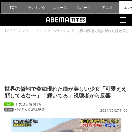
TOP
ランキング
ニュース
スポーツ
アニメ
エン
TOP
エンタメニュース
バラエティ
世界の僻地で突如現れた瞳が美し
世界の僻地で突如現れた瞳が美しい少女「可愛ええ
顔してるな〜」「輝いてる」視聴者から反響
ナスD大冒険TV
バイきんぐ
,
井上咲楽
2024/02/27 11:00