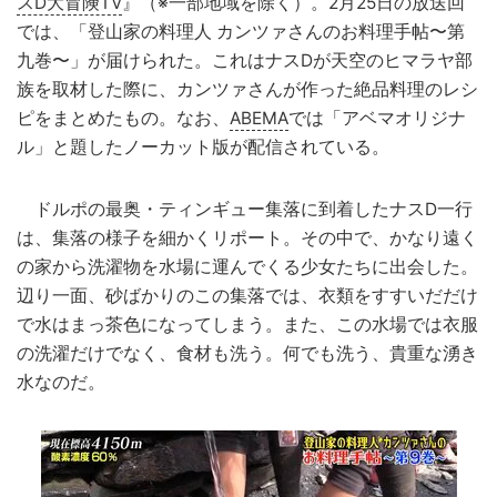
スD大冒険TV
』（※一部地域を除く）。2月25日の放送回
では、「登山家の料理人 カンツァさんのお料理手帖〜第
九巻〜」が届けられた。これはナスDが天空のヒマラヤ部
族を取材した際に、カンツァさんが作った絶品料理のレシ
ピをまとめたもの。なお、
ABEMA
では「アベマオリジナ
ル」と題したノーカット版が配信されている。
ドルポの最奥・ティンギュー集落に到着したナスD一行
は、集落の様子を細かくリポート。その中で、かなり遠く
の家から洗濯物を水場に運んでくる少女たちに出会した。
辺り一面、砂ばかりのこの集落では、衣類をすすいだだけ
で水はまっ茶色になってしまう。また、この水場では衣服
の洗濯だけでなく、食材も洗う。何でも洗う、貴重な湧き
水なのだ。