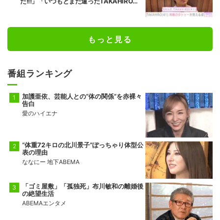
た!!!」「いつもとまた違ったTAKAHIROさ
ん」などの反響
もっと見る
番組ランキング
加護亜依、芸能人との“体の関係”を赤裸々
告白
愛のハイエナ
“体重72キロの北川景子”ぽっちゃり体型公
表の理由
ななにー 地下ABEMA
「ゴミ屋敷」「孤独死」布川敏和の離婚後
の絶望生活
ABEMAエンタメ