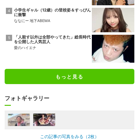
小学生ギャル（12歳）の登校姿＆すっぴん
に衝撃
ななにー 地下ABEMA
「人殺す以外は全部やってきた」総長時代
を公開した人気芸人
愛のハイエナ
もっと見る
フォトギャラリー
この記事の写真をみる（2枚）