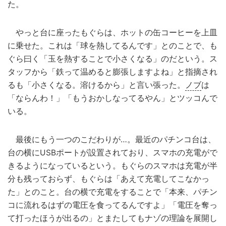
た。
やっと台に座ったもぐらは、ホットの缶コーヒーを上皿
に乗せた。これは「球を熱してるんです」とのことで、も
ぐら曰く「玉を熱することで小さくなる」のだという。ス
タッフから「鉄って温めると膨張しますよね」と指摘され
るも「小さくなる。溶けるから」と言い張った。
ノブ
は
「ならんわ！」「もうおかしなってるやん」とツッコんで
いる。
最後にもう一つのこだわりが…。最近のパチンコ台は、
台の横にUSBポートが設置されており、スマホの充電がで
きるようになっているという。もぐらのスマホは充電が半
分も残っておらず、もぐらは「あえて充電してこなかっ
た」とのこと。台の横で充電をすることで「本来、パチン
コに流れるはずの電圧を食ってるんですよ」「電圧を奪っ
て打ったほうが出るの」とまたしてもナゾの理論を展開し