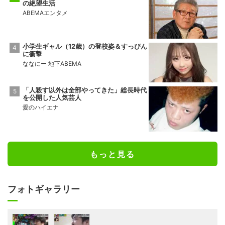
の絶望生活
ABEMAエンタメ
小学生ギャル（12歳）の登校姿＆すっぴん
に衝撃
ななにー 地下ABEMA
「人殺す以外は全部やってきた」総長時代
を公開した人気芸人
愛のハイエナ
もっと見る
フォトギャラリー