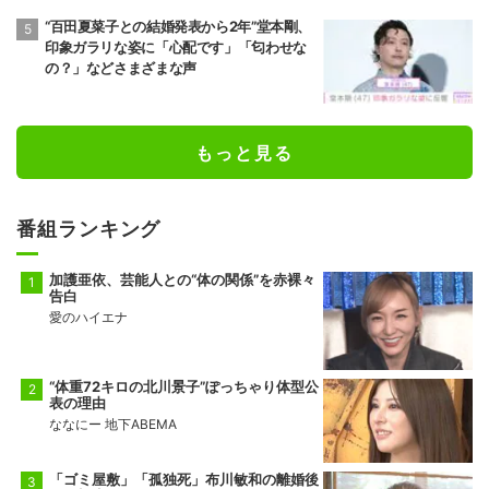
“百田夏菜子との結婚発表から2年”堂本剛、
印象ガラリな姿に「心配です」「匂わせな
の？」などさまざまな声
もっと見る
番組ランキング
加護亜依、芸能人との“体の関係”を赤裸々
告白
愛のハイエナ
“体重72キロの北川景子”ぽっちゃり体型公
表の理由
ななにー 地下ABEMA
「ゴミ屋敷」「孤独死」布川敏和の離婚後