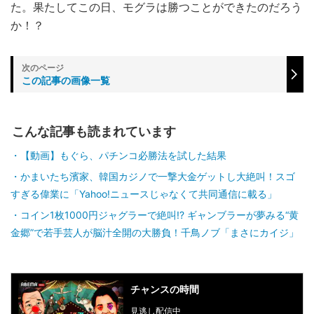
た。果たしてこの日、モグラは勝つことができたのだろう
か！？
この記事の画像一覧
こんな記事も読まれています
【動画】もぐら、パチンコ必勝法を試した結果
かまいたち濱家、韓国カジノで一撃大金ゲットし大絶叫！スゴ
すぎる偉業に「Yahoo!ニュースじゃなくて共同通信に載る」
コイン1枚1000円ジャグラーで絶叫!? ギャンブラーが夢みる“黄
金郷”で若手芸人が脳汁全開の大勝負！千鳥ノブ「まさにカイジ」
チャンスの時間
見逃し配信中