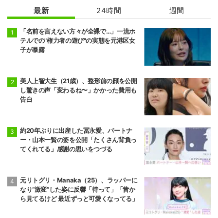
最新
24時間
週間
「名前を言えない方々が全裸で…」一流ホ
テルでの"権力者の遊び"の実態を元港区女
子が暴露
美人上智大生（21歳）、整形前の顔を公開
し驚きの声「変わるね〜」かかった費用も
告白
約20年ぶりに出産した冨永愛、パートナ
ー・山本一賢の姿を公開「たくさん背負っ
てくれてる」感謝の思いをつづる
元リトグリ・Manaka（25）、ラッパーに
なり“激変”した姿に反響「待って」「昔か
ら見てるけど 最近ずっと可愛くなってる」