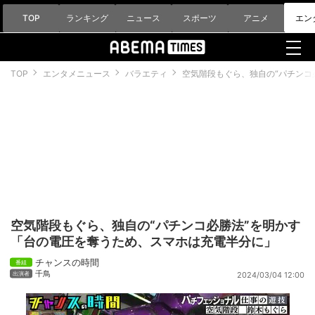
TOP
ランキング
ニュース
スポーツ
アニメ
エン
TOP
エンタメニュース
バラエティ
空気階段もぐら、独自の“パチンコ
空気階段もぐら、独自の“パチンコ必勝法”を明かす
「台の電圧を奪うため、スマホは充電半分に」
チャンスの時間
千鳥
2024/03/04 12:00