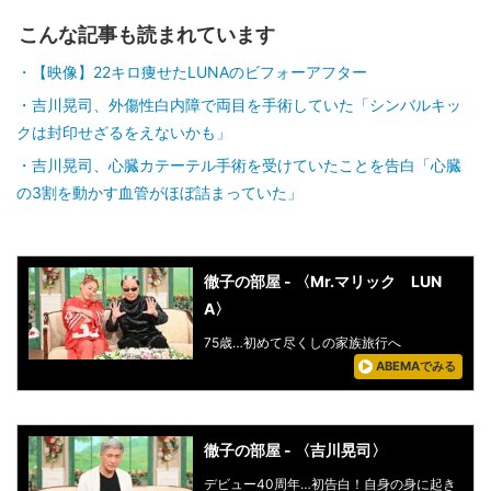
こんな記事も読まれています
【映像】22キロ痩せたLUNAのビフォーアフター
吉川晃司、外傷性白内障で両目を手術していた「シンバルキッ
クは封印せざるをえないかも」
吉川晃司、心臓カテーテル手術を受けていたことを告白「心臓
の3割を動かす血管がほぼ詰まっていた」
徹子の部屋 - 〈Mr.マリック LUN
A〉
75歳…初めて尽くしの家族旅行へ
ABEMAでみる
徹子の部屋 - 〈吉川晃司〉
デビュー40周年…初告白！自身の身に起き