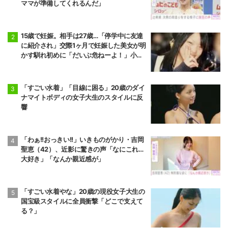
ママが準備してくれるんだ」
15歳で妊娠。相手は27歳…「停学中に友達
に紹介され」交際1ヶ月で妊娠した美女が明
かす馴れ初めに「だいぶ危ねーよ！」小森
純も絶句
「すごい水着」「目線に困る」20歳のダイ
ナマイトボディの女子大生のスタイルに反
響
「わぁ!!おっきい!!」いきものがかり・吉岡
聖恵（42）、近影に驚きの声「なにこれ…
大好き」「なんか親近感が」
「すごい水着やな」20歳の現役女子大生の
国宝級スタイルに全員衝撃「どこで支えて
る？」