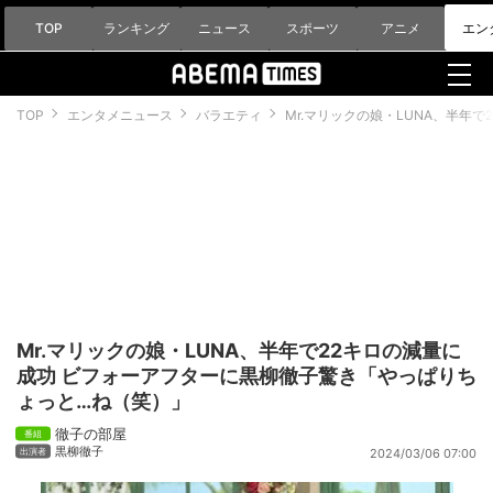
TOP
ランキング
ニュース
スポーツ
アニメ
エン
TOP
エンタメニュース
バラエティ
Mr.マリックの娘・LUNA、半年
Mr.マリックの娘・LUNA、半年で22キロの減量に
成功 ビフォーアフターに黒柳徹子驚き「やっぱりち
ょっと…ね（笑）」
徹子の部屋
黒柳徹子
2024/03/06 07:00