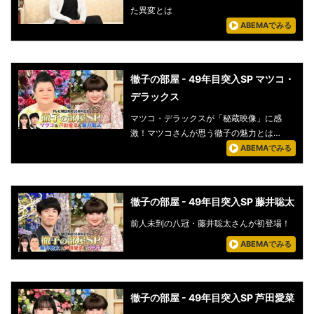
た異変とは
ABEMAでみる
徹子の部屋 - 49年目突入SP マツコ・
デラックス
マツコ・デラックスが「秘蔵映像」に感
激！マツコさんが思う徹子の魅力とは…
ABEMAでみる
徹子の部屋 - 49年目突入SP 藤井聡太
前人未到の八冠・藤井聡太さんが初登場！
ABEMAでみる
徹子の部屋 - 49年目突入SP 芦田愛菜