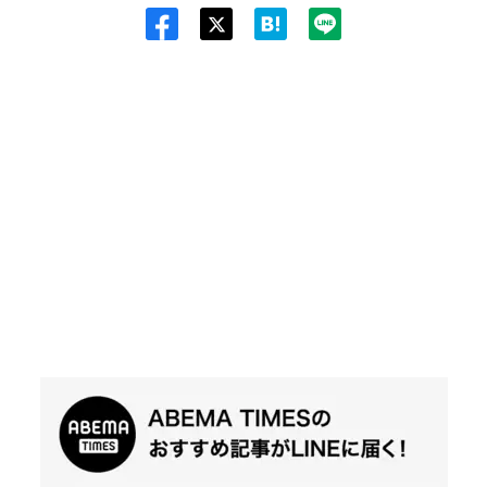
Twit
ter