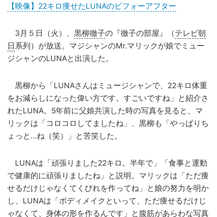
【映像】22キロ痩せたLUNAのビフォーアフター
3月５日（火）、
黒柳徹子
の『徹子の部屋』（
テレビ朝
日
系列）が放送。マジシャンのMr.マリックが娘でミュー
ジシャンのLUNAと出演した。
黒柳から「LUNAさんはミュージシャンで、22キロ体重
をお減らしになった偉い方です。すごいですね」と紹介さ
れたLUNA。5年前に父娘共演した時の写真を見ると、マ
リックは「コロコロしてましたね」、黒柳も「やっぱりち
ょっと…ね（笑）」と苦笑した。
LUNAは「頑張りました22キロ。半年で」「食事と運動
で健康的に頑張りましたね」と説明。マリックは「ただ痩
せるだけじゃなくてくびれを作ってね」と娘の努力を明か
し、LUNAは「ボディメイクといって、ただ痩せるだけじ
ゃなくて、身体の形を作るんです」と腹筋があらわな写真