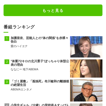
もっと見る
番組ランキング
加護亜依、芸能人との“体の関係”を赤裸々
告白
愛のハイエナ
“体重72キロの北川景子”ぽっちゃり体型公
表の理由
ななにー 地下ABEMA
「ゴミ屋敷」「孤独死」布川敏和の離婚後
の絶望生活
ABEMAエンタメ
小学生ギャル（12歳）の登校姿＆すっぴん