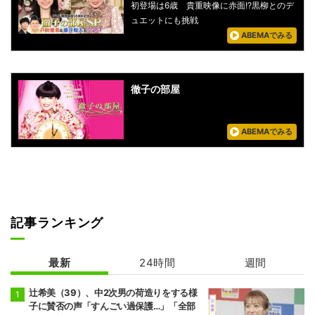
初登場は6歳 貴重映像に赤面!?黒柳とのデ
ュエットにも挑戦
ABEMAでみる
徹子の部屋
ABEMAでみる
記事ランキング
最新
24時間
週間
辻希美（39）、中2次男の荷造りをする様
子に賛否の声「すんごい過保護…」「全部