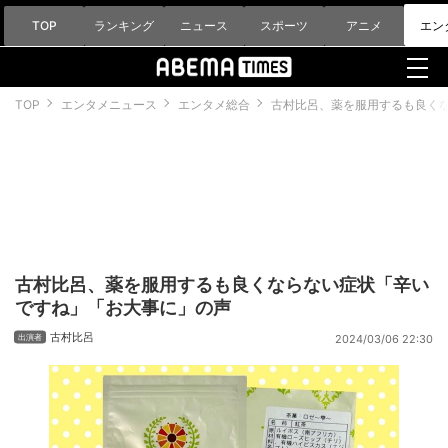
TOP
ランキング
ニュース
スポーツ
アニメ
エン
TOP
エンタメニュース
エンタメ総合
古村比呂、薬を服用するも良く
古村比呂、薬を服用するも良くならない症状「辛い
ですね」「お大事に」の声
古村比呂
2024/03/06 22:30