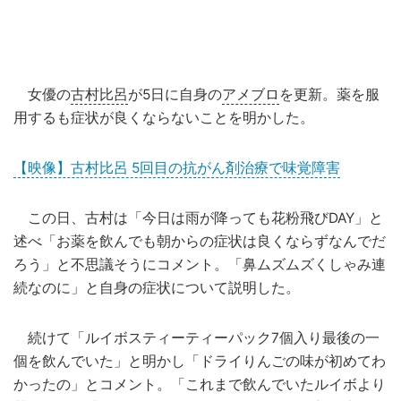
女優の
古村比呂
が5日に自身の
アメブロ
を更新。薬を服
用するも症状が良くならないことを明かした。
【映像】古村比呂 5回目の抗がん剤治療で味覚障害
この日、古村は「今日は雨が降っても花粉飛びDAY」と
述べ「お薬を飲んでも朝からの症状は良くならずなんでだ
ろう」と不思議そうにコメント。「鼻ムズムズくしゃみ連
続なのに」と自身の症状について説明した。
続けて「ルイボスティーティーパック7個入り最後の一
個を飲んでいた」と明かし「ドライりんごの味が初めてわ
かったの」とコメント。「これまで飲んでいたルイボより