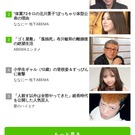
“体重72キロの北川景子”ぽっちゃり体型公
表の理由
ななにー 地下ABEMA
「ゴミ屋敷」「孤独死」布川敏和の離婚後
の絶望生活
ABEMAエンタメ
小学生ギャル（12歳）の登校姿＆すっぴん
に衝撃
ななにー 地下ABEMA
「人殺す以外は全部やってきた」総長時代
を公開した人気芸人
愛のハイエナ
もっと見る