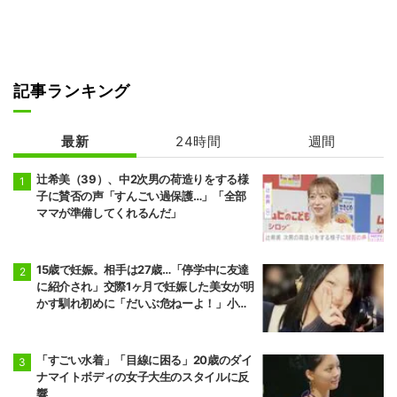
記事ランキング
最新
24時間
週間
辻希美（39）、中2次男の荷造りをする様
子に賛否の声「すんごい過保護…」「全部
ママが準備してくれるんだ」
15歳で妊娠。相手は27歳…「停学中に友達
に紹介され」交際1ヶ月で妊娠した美女が明
かす馴れ初めに「だいぶ危ねーよ！」小森
純も絶句
「すごい水着」「目線に困る」20歳のダイ
ナマイトボディの女子大生のスタイルに反
響