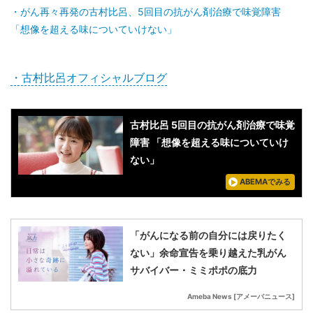
がん再々再発の古村比呂、5回目の抗がん剤治療で味覚障害
「想像を超える味についていけない」
・古村比呂オフィシャルブログ
古村比呂 5回目の抗がん剤治療で味覚
障害 「想像を超える味についていけ
ない」
ABEMAでみる
「がんになる前の自分には戻りたく
ない」余命宣告を乗り越えた乳がん
サバイバー・ミミポポの底力
Ameba News [アメーバニュース]