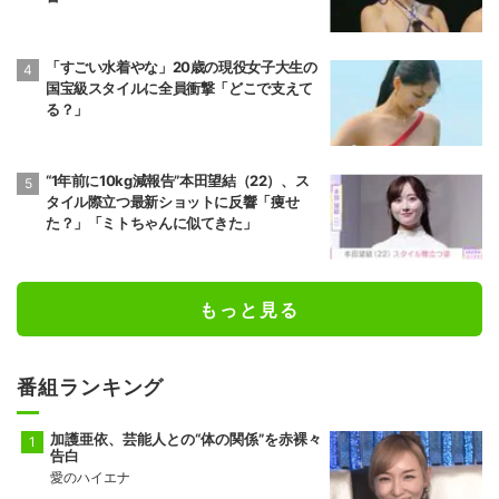
「すごい水着やな」20歳の現役女子大生の
国宝級スタイルに全員衝撃「どこで支えて
る？」
“1年前に10kg減報告”本田望結（22）、ス
タイル際立つ最新ショットに反響「痩せ
た？」「ミトちゃんに似てきた」
もっと見る
番組ランキング
加護亜依、芸能人との“体の関係”を赤裸々
告白
愛のハイエナ