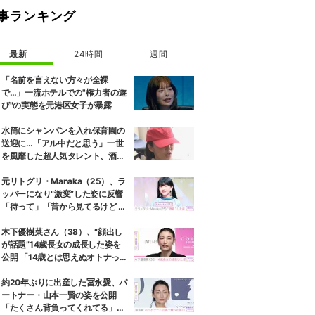
事ランキング
最新
24時間
週間
「名前を言えない方々が全裸
で…」一流ホテルでの"権力者の遊
び"の実態を元港区女子が暴露
水筒にシャンパンを入れ保育園の
送迎に…「アル中だと思う」一世
を風靡した超人気タレント、酒漬
けだった日々を告白
元リトグリ・Manaka（25）、ラ
ッパーになり“激変”した姿に反響
「待って」「昔から見てるけど 最
近ずっと可愛くなってる」
木下優樹菜さん（38）、“顔出し
が話題”14歳長女の成長した姿を
公開 「14歳とは思えぬオトナっぽ
さ」「優樹菜ちゃんにそっくりす
ぎる」など反響
約20年ぶりに出産した冨永愛、パ
ートナー・山本一賢の姿を公開
「たくさん背負ってくれてる」感