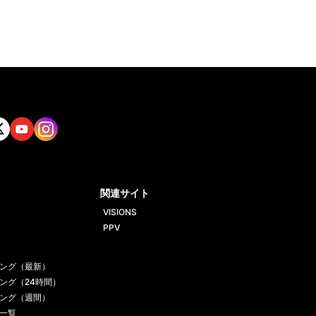
tt
Yout
Insta
ube
gram
関連サイト
VISIONS
PPV
ング（最新）
ング（24時間）
ング（週間）
一覧