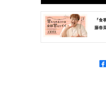
『食
藤春