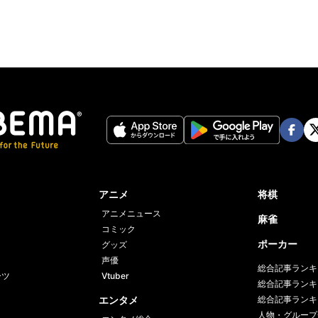
Face
Twi
book
er
アニメ
将棋
アニメニュース
麻雀
コミック
ポーカー
グッズ
声優
総合記事ランキ
ーツ
Vtuber
総合記事ランキ
エンタメ
総合記事ランキ
人物・グループ