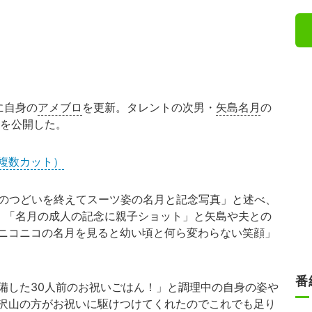
に自身の
アメブロ
を更新。タレントの次男・
矢島名月
の
理を公開した。
複数カット）
のつどいを終えてスーツ姿の名月と記念写真」と述べ、
。「名月の成人の記念に親子ショット」と矢島や夫との
ニコニコの名月を見ると幼い頃と何ら変わらない笑顔」
番
した30人前のお祝いごはん！」と調理中の自身の姿や
沢山の方がお祝いに駆けつけてくれたのでこれでも足り