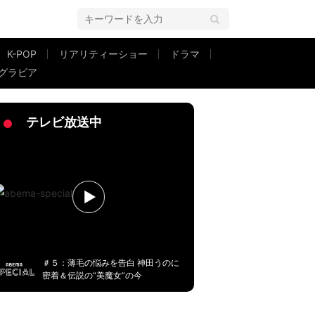
K-POP
リアリティーショー
ドラマ
グラビア
いか心配」
テレビ放送中
＃５：薄毛の悩みを告白 神田うのに
密着＆伝説の“美魔女”の今