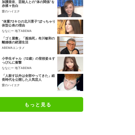
加護亜依、芸能人との“体の関係”を
赤裸々告白
愛のハイエナ
“体重72キロの北川景子”ぽっちゃり
体型公表の理由
ななにー 地下ABEMA
「ゴミ屋敷」「孤独死」布川敏和の
離婚後の絶望生活
ABEMAエンタメ
小学生ギャル（12歳）の登校姿＆す
っぴんに衝撃
ななにー 地下ABEMA
「人殺す以外は全部やってきた」総
長時代を公開した人気芸人
愛のハイエナ
もっと見る