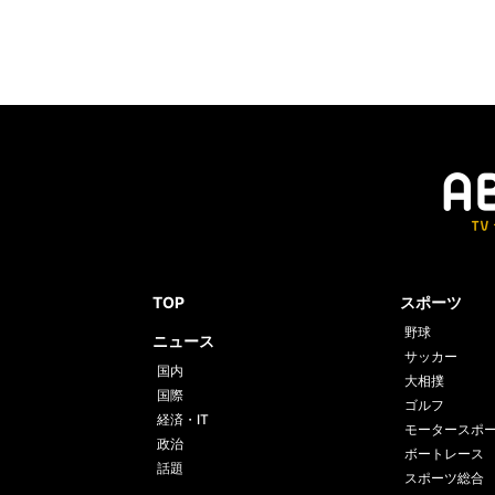
TOP
スポーツ
野球
ニュース
サッカー
国内
大相撲
国際
ゴルフ
経済・IT
モータースポ
政治
ボートレース
話題
スポーツ総合