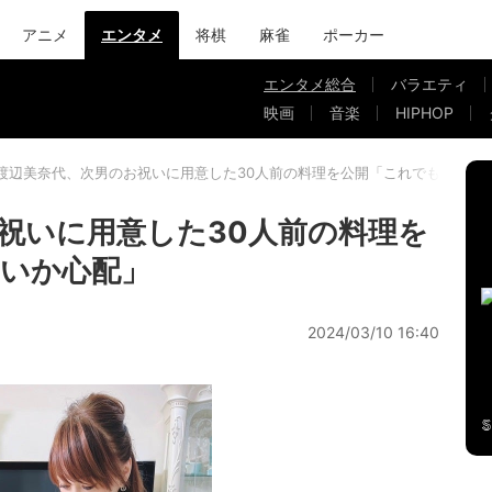
アニメ
エンタメ
将棋
麻雀
ポーカー
エンタメ総合
バラエティ
映画
音楽
HIPHOP
渡辺美奈代、次男のお祝いに用意した30人前の料理を公開「これでも足りな
祝いに用意した30人前の料理を
いか心配」
2024/03/10 16:40