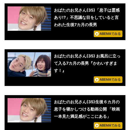
おばたのお兄さん(35)「息子は霊感
あり!?」不思議な目をしていると言
われた生後7カ月の長男
ABEMAでみる
おばたのお兄さん(35) お風呂に立っ
て入る7カ月の長男『かわいすぎま
す！』
ABEMAでみる
おばたのお兄さん(35)生後６カ月の
息子を寝かしつける動画公開 「映画
一本見た満足感がここにある」
ABEMAでみる