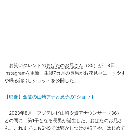
お笑いタレントの
おばたのお兄さん
（35）が、8日、
Instagramを更新。生後7カ月の長男がお花見中に、すやす
や眠る顔出しショットを公開した。
【映像】金髪の山崎アナと息子の2ショット
2023年8月、フジテレビ
山崎夕貴
アナウンサー（36）
との間に、第1子となる長男が誕生した、おばたのお兄さ
ん。これまでにも
SNS
では寝かしつけの様子や、はじめて