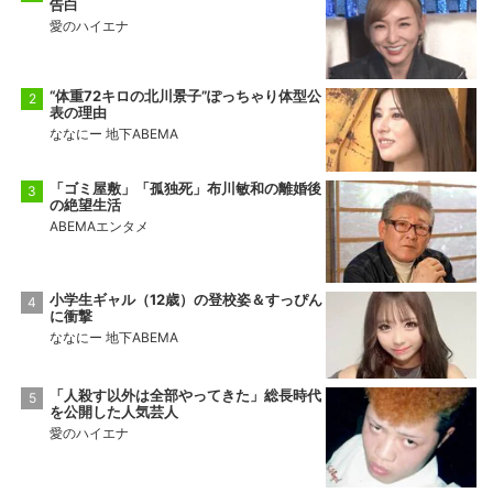
告白
愛のハイエナ
“体重72キロの北川景子”ぽっちゃり体型公
表の理由
ななにー 地下ABEMA
「ゴミ屋敷」「孤独死」布川敏和の離婚後
の絶望生活
ABEMAエンタメ
小学生ギャル（12歳）の登校姿＆すっぴん
に衝撃
ななにー 地下ABEMA
「人殺す以外は全部やってきた」総長時代
を公開した人気芸人
愛のハイエナ