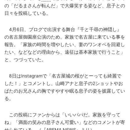
の「だるまさんが転んだ」で大爆笑する姿など、息子との
日々を投稿している。
4月6日、ブログで出演する舞台『千と千尋の神隠し』
の名古屋御園座公演のため、家族で名古屋に来ている事を
報告。「家族の時間を増やしたい、妻のワンオペを回避し
たい、などなどの理由から、遠征は基本家族で行うこと」
と、つづっていた。
8日はInstagramで「名古屋城の桜がとーっても綺麗で
した！」とコメントし、山崎アナと息子の2ショットやお
ばたのお兄さんの胸ですやすや眠る息子の姿を披露してい
る。
この投稿にファンからは「いいパパだ。家族を守って
ね」「満面の笑みの息子さん可愛い」などのコメントが寄
せられている。（『
ABEMA
NEWS』より）