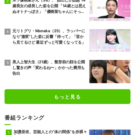
木下優樹菜さん（38）、“顔出しが話題”14
歳長女の成長した姿を公開 「14歳とは思え
ぬオトナっぽさ」「優樹菜ちゃんにそっく
りすぎる」など反響
元リトグリ・Manaka（25）、ラッパーに
なり“激変”した姿に反響「待って」「昔か
ら見てるけど 最近ずっと可愛くなってる」
美人上智大生（21歳）、整形前の顔を公開
し驚きの声「変わるね〜」かかった費用も
告白
もっと見る
番組ランキング
加護亜依、芸能人との“体の関係”を赤裸々