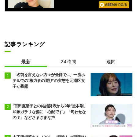
ABEMAでみる
記事ランキング
最新
24時間
週間
「名前を言えない方々が全裸で…」一流ホ
テルでの"権力者の遊び"の実態を元港区女
子が暴露
“百田夏菜子との結婚発表から2年”堂本剛、
印象ガラリな姿に「心配です」「匂わせな
の？」などさまざまな声