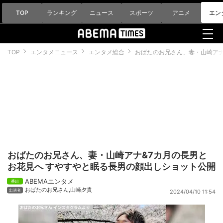
TOP
ランキング
ニュース
スポーツ
アニメ
エン
TOP
エンタメニュース
エンタメ総合
おばたのお兄さん、妻・山崎アナ
おばたのお兄さん、妻・山崎アナ&7カ月の長男と
お花見へ すやすやと眠る長男の顔出しショット公開
ABEMAエンタメ
おばたのお兄さん
,
山崎夕貴
2024/04/10 11:54